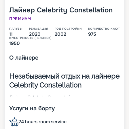
Лайнер
Celebrity Constellation
ПРЕМИУМ
ПАЛУБЫ
РЕНОВАЦИЯ
ГОД ПОСТРОЙКИ
КОЛИЧЕСТВО КАЮТ
11
2020
2002
975
ВМЕСТИМОСТЬ (ЧЕЛОВЕК)
1950
О
лайнере
Незабываемый отдых на лайнере
Celebrity Constellation
Лайнер Celebrity Constellation 2002 года
постройки сочетает в своем дизайне
Услуги на борту
элегантность классики и практичность
современности. Он прошел реновацию в 2017
году. Корабль относится к классу Millennium. На
24 hours room service
12-палубном судне есть 1079 кают, в которых