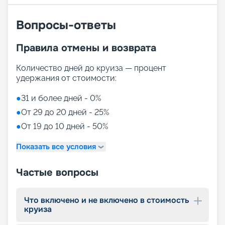
библиотеке или посвятите время карточным
играм в специальном салоне. В свою очередь
Вопросы-ответы
консьерж-служба организует ваш досуг вне
борта, позаботившись о посещении местных
Правила отмены и возврата
достопримечательностей, уникальных
представлений, аутентичных ресторанов.
Количество дней до круиза — процент
удержания от стоимости:
Предложение от «Круиз.онлайн»
●
31 и более дней - 0%
Маршрут лайнера Celebrity Constellation в 2026 -
●
От 29 до 20 дней - 25%
2027 г. будет проходить по привычному
расписанию: Карибский бассейн и Средиземное
●
От 19 до 10 дней - 50%
море. Открыть для себя удивительные места,
насладиться высочайшим сервисом можно уже
Показать все условия
сейчас. Достаточно купить понравившийся тур
на 12-палубном красавце Celebrity Constellation
Частые вопросы
посредством сервиса «Круиз.онлайн». Здесь
можно приобрести путевку в незабываемое
путешествие по выгодным ценам в полной
Что включено и не включено в стоимость
уверенности в безупречном результате.
круиза