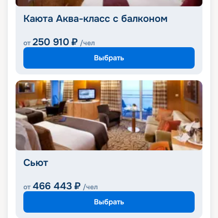
Каюта Аква-класс с балконом
250 910
₽
от
/чел
Выбрать
Сьют
466 443
₽
от
/чел
Выбрать