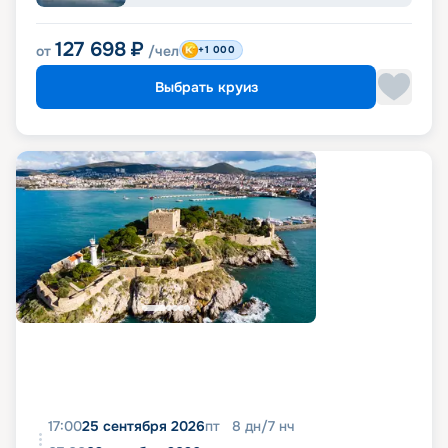
127 698
₽
от
/чел
+1 000
Выбрать круиз
17:00
25 сентября 2026
пт
8
дн
/
7
нч