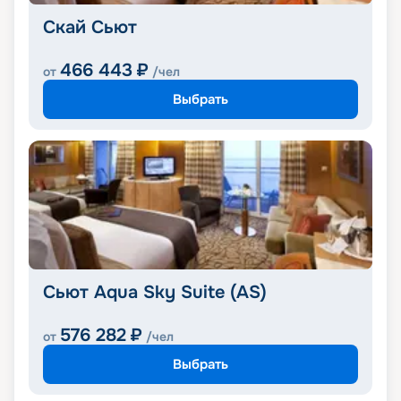
Скай Сьют
466 443
₽
от
/чел
Выбрать
Сьют Aqua Sky Suite (AS)
576 282
₽
от
/чел
Выбрать