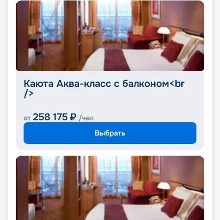
Каюта Аква-класс с балконом<br
/>
258 175
₽
от
/чел
Выбрать