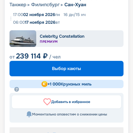
Танжер
Филипсбург
Сан-Хуан
17:00
02 ноября 2026
пн
16
дн
/
15
нч
06:00
17 ноября 2026
вт
Celebrity Constellation
ПРЕМИУМ
239 114
₽
от
/ чел
Выбор каюты
+
1 000
Круизных миль
Добавить в избранное
Моментально оповестим о снижении цены