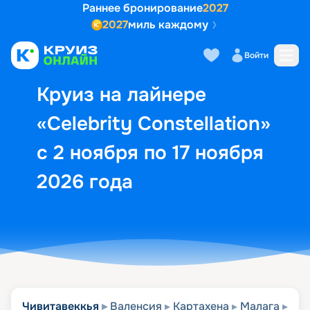
Раннее бронирование
2027
2027
миль каждому
Описание
Выбор кают
Маршрут и экск
Войти
Круиз на лайнере
«Celebrity Constellation»
с 2 ноября по 17 ноября
2026 года
Чивитавеккья
Валенсия
Картахена
Малага