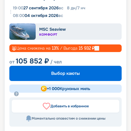
19:00
27 сентября 2026
вс
8
дн
/
7
нч
08:00
04 октября 2026
вс
MSC Seaview
КОМФОРТ
Цена снижена на
13
%
/ Выгода
15 932
₽
105 852
₽
от
/ чел
Выбор каюты
+
1 000
Круизных миль
Добавить в избранное
Моментально оповестим о снижении цены