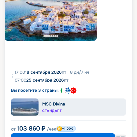
17:00
18 сентября 2026
пт
8
дн
/
7
нч
07:00
25 сентября 2026
пт
Вы посетите 3 страны:
MSC Divina
СТАНДАРТ
103 860
₽
от
/чел
+1 000