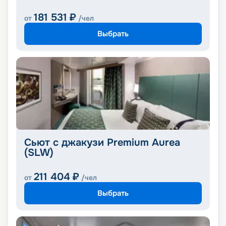
181 531
₽
от
/чел
Выбрать
Сьют с джакузи Premium Aurea
(SLW)
211 404
₽
от
/чел
Выбрать