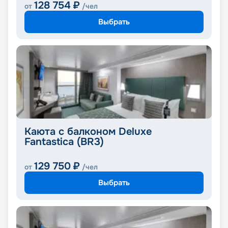
128 754
₽
от
/чел
Выбрать
Каюта с балконом Deluxe
Fantastica (BR3)
129 750
₽
от
/чел
Выбрать