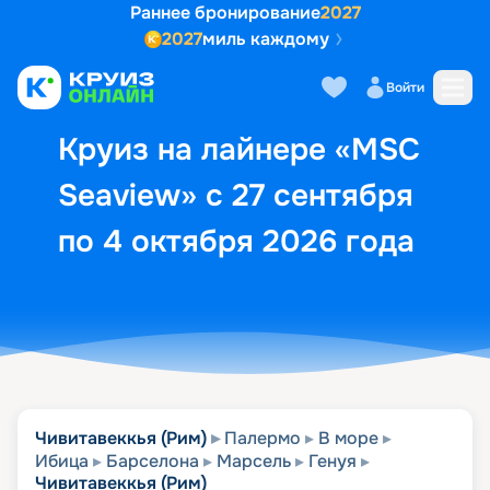
Раннее бронирование
2027
2027
миль каждому
Описание
Выбор кают
Маршрут и экск
Войти
Круиз на лайнере «MSC
Seaview» с 27 сентября
по 4 октября 2026 года
Чивитавеккья (Рим)
Палермо
В море
Ибица
Барселона
Марсель
Генуя
Чивитавеккья (Рим)