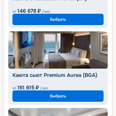
146 678
₽
от
/чел
Выбрать
Каюта сьют Premium Aurea (BGA)
161 615
₽
от
/чел
Выбрать