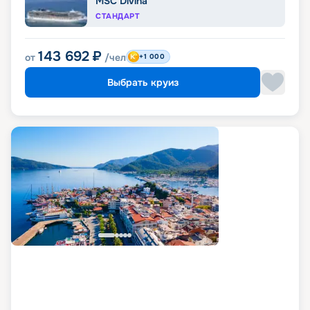
MSC Divina
СТАНДАРТ
143 692
₽
от
/чел
+1 000
Выбрать круиз