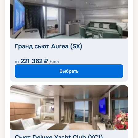
Гранд сьют Aurea (SX)
221 362
₽
от
/чел
Выбрать
Сьют Deluxe Yacht Club (YC1)