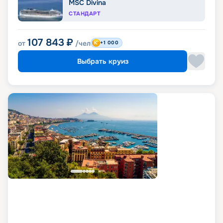
MSC Divina
СТАНДАРТ
107 843
₽
от
/чел
+1 000
Выбрать круиз