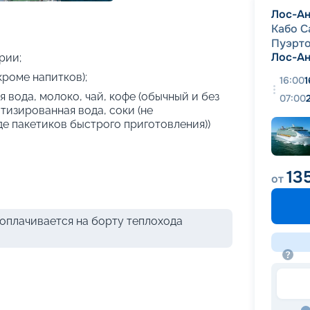
+
20
фотографий
Лос-А
Кабо С
Пуэрто
Лос-А
рии;
кроме напитков);
16:00
1
 вода, молоко, чай, кофе (обычный и без
07:00
атизированная вода, соки (не
де пакетиков быстрого приготовления))
13
от
оплачивается на борту теплохода