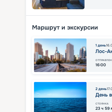
Маршрут и экскурсии
1
день
16.
Лос-А
ОТПРАВЛЕН
16:00
2
день
17.
День в
СТОЯНКА
23 ч 59