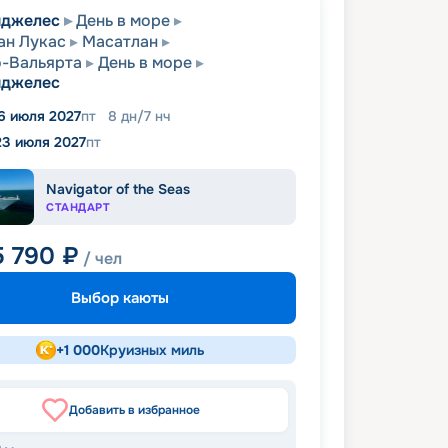
нджелес
День в море
ан Лукас
Масатлан
-Вальярта
День в море
нджелес
6 июля 2027
пт
8
дн
/
7
нч
23 июля 2027
пт
Navigator of the Seas
СТАНДАРТ
5 790
₽
/ чел
Выбор каюты
+
1 000
Круизных миль
Добавить в избранное