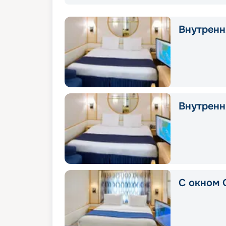
Внутрення
Внутрення
С окном 