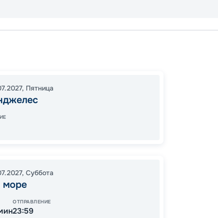
Лос-А
Кабо С
Пуэрто
07.2027
,
Пятница
Лос-А
нджелес
16:00
1
ИЕ
07:00
13
07.2027
,
Суббота
от
 море
ОТПРАВЛЕНИЕ
 мин
23:59