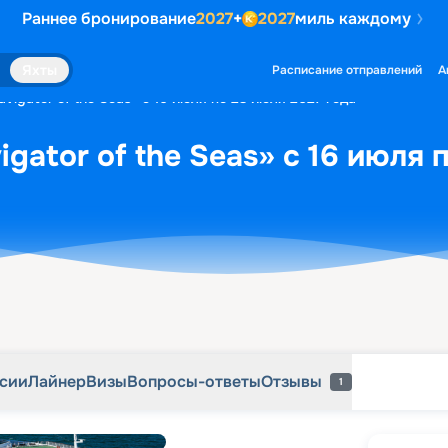
Раннее бронирование
2027
+
2027
миль каждому
рсии
Лайнер
Визы
Вопросы-ответы
Отзывы
1
Яхты
Расписание отправлений
А
vigator of the Seas» с 16 июля по 23 июля 2027 года
gator of the Seas» с 16 июля 
рсии
Лайнер
Визы
Вопросы-ответы
Отзывы
1