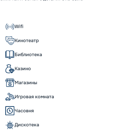
Финляндии. В 2019 году проведена его
орые размещены на 8 жилых палубах. В них
обенности Navigator of the Seas:
Wifi
silä 12V46C;
Кинотеатр
Библиотека
тбольных поля, «Королевский променад»
мых маленьких пассажиров и подростков
Казино
льные программы, активные занятия.
Магазины
ему новым опытом. В план инфраструктуры
Игровая комната
олами и баром. Оборудована стена для
щаяся над уровнем моря на целых 60
Часовня
льф (на 9 лунок), а также гольф-
ощадка, роллердром. Оборудован зал для
н красоты, спа-центр, где предлагается
Дискотека
довых и терапевтических услуг. Те, кто