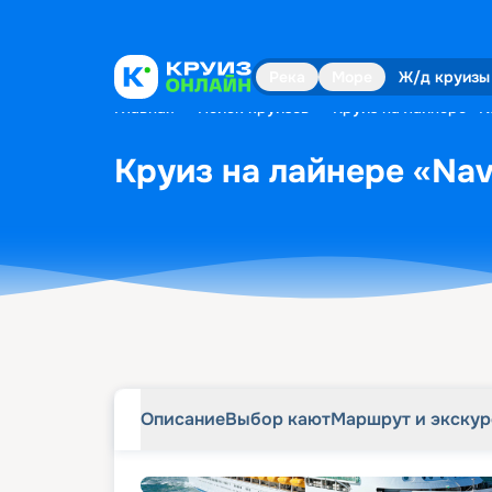
Описание
Выбор кают
Маршрут и экску
Река
Море
Ж/д круизы
Главная
•
Поиск круизов
•
Круиз на лайнере «Na
Круиз на лайнере «Navi
Описание
Выбор кают
Маршрут и экску