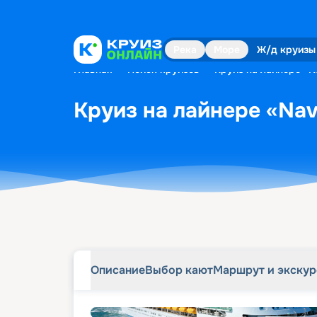
Описание
Выбор кают
Маршрут и экску
Река
Море
Ж/д круизы
Главная
•
Поиск круизов
•
Круиз на лайнере «Na
Круиз на лайнере «Navi
Описание
Выбор кают
Маршрут и экску