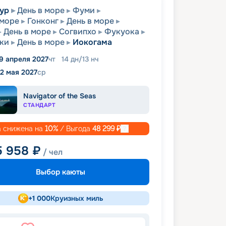
ур
День в море
Фуми
 море
Гонконг
День в море
День в море
Согвипхо
Фукуока
ки
День в море
Иокогама
9 апреля 2027
чт
14
дн
/
13
нч
12 мая 2027
ср
Navigator of the Seas
СТАНДАРТ
 снижена на
10
%
/ Выгода
48 299
₽
5 958
₽
/ чел
Выбор каюты
+
1 000
Круизных миль