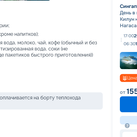
+
20
фотографий
Сингап
День в
Килун
Нагаса
рии;
кроме напитков);
17:00
2
 вода, молоко, чай, кофе (обычный и без
06:30
атизированная вода, соки (не
де пакетиков быстрого приготовления))
Цена
15
от
оплачивается на борту теплохода