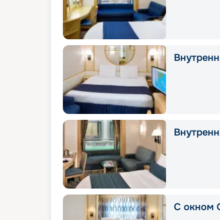
Внутрення
Внутренн
С окном 