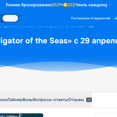
Раннее бронирование
2027
+
2027
миль каждому
рсии
Лайнер
Визы
Вопросы-ответы
Отзывы
1
Яхты
Расписание отправлений
А
vigator of the Seas» с 29 апреля по 12 мая 2027 года
gator of the Seas» с 29 апрел
рсии
Лайнер
Визы
Вопросы-ответы
Отзывы
1