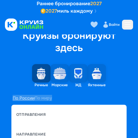
Раннее бронирование
2027
2027
миль каждому
Войти
Круизы бронируют
здесь
Речные
Морские
ЖД
Яхтенные
По России
По миру
ОТПРАВЛЕНИЯ
НАПРАВЛЕНИЕ