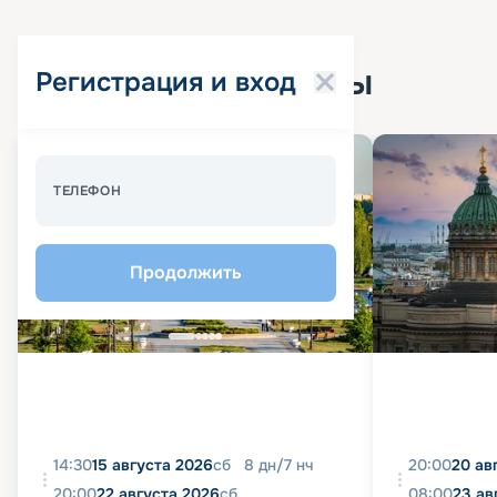
Популярные круизы
Регистрация и вход
Спецпредложение - 10%
ТЕЛЕФОН
Продолжить
14:30
15 августа 2026
сб
8
дн
/
7
нч
20:00
20 ав
20:00
22 августа 2026
сб
08:00
23 ав