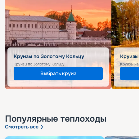
Круизы по Золотому Кольцу
Круизы
Круизы по Золотому Кольцу
Круизы на
Выбрать круиз
Популярные
теплоходы
Смотреть все