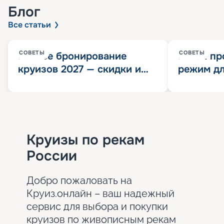
Блог
Все статьи
СОВЕТЫ
СОВЕТЫ
Раннее бронирование
Китай пр
круизов 2027 — скидки и
режим дл
розыгрыш 100 000
конца 202
Круизных миль
значит?
Круизы по рекам
России
Добро пожаловать на
Круиз.онлайн – ваш надежный
сервис для выбора и покупки
круизов по живописным рекам