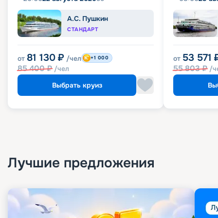
А.С. Пушкин
СТАНДАРТ
81 130
₽
53 571
от
/чел
от
+1 000
85 400
₽
55 803
₽
/чел
/ч
Выбрать круиз
Вы
Лучшие предложения