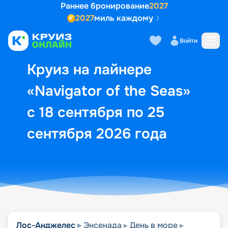
Раннее бронирование
2027
2027
миль каждому
Описание
Выбор кают
Маршрут и экск
Войти
Круиз на лайнере
«Navigator of the Seas»
с 18 сентября по 25
сентября 2026 года
Лос-Анджелес
Энсенада
День в море