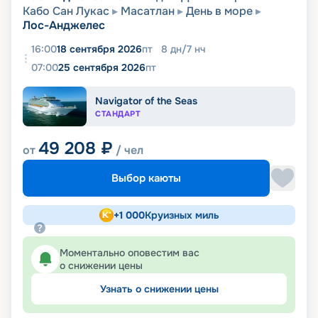
Кабо Сан Лукас
Масатлан
День в море
Лос-Анджелес
16:00
18 сентября 2026
пт
8
дн
/
7
нч
07:00
25 сентября 2026
пт
Navigator of the Seas
СТАНДАРТ
49 208
₽
от
/ чел
Выбор каюты
+
1 000
Круизных миль
Моментально оповестим вас
о снижении цены
Узнать о снижении цены