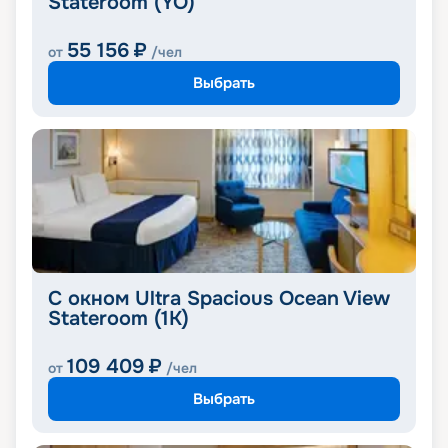
Stateroom (YO)
55 156
₽
от
/чел
Выбрать
С окном Ultra Spacious Ocean View
Stateroom (1K)
109 409
₽
от
/чел
Выбрать