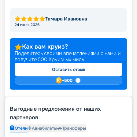
быстро. Мы предлагаем десятки тысяч круизов.
Среди них точно найдется то, что именно вам
придется по душе.
Тамара Ивановна
24 июля 2026
Как вам круиз?
Поделитесь своими впечатлениями с нами и
получите
500
Круизных миль
Оставить отзыв
+
500
Выгодные предложения от наших
партнеров
🏨
✈️
🚗
Отели
Авиабилеты
Трансферы