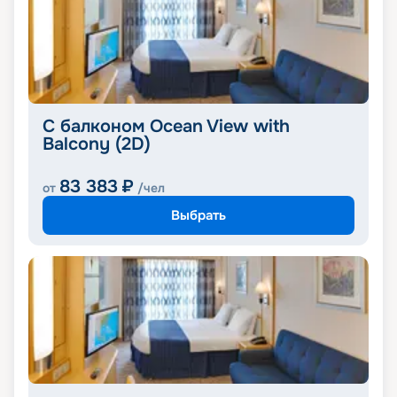
С балконом Ocean View with
Balcony (2D)
83 383
₽
от
/чел
Выбрать