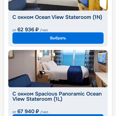
С окном Ocean View Stateroom (1N)
62 936
₽
от
/чел
Выбрать
С окном Spacious Panoramic Ocean
View Stateroom (1L)
67 940
₽
от
/чел