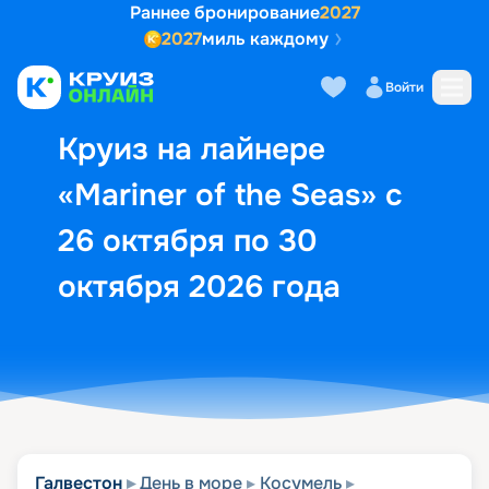
Раннее бронирование
2027
2027
миль каждому
Описание
Выбор кают
Маршрут и экск
Войти
Круиз на лайнере
«Mariner of the Seas» с
26 октября по 30
октября 2026 года
Галвестон
День в море
Косумель