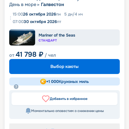
День в море
Галвестон
15:00
26 октября 2026
пн
5
дн
/
4
нч
07:00
30 октября 2026
пт
Mariner of the Seas
СТАНДАРТ
41 798
₽
от
/ чел
Выбор каюты
+
1 000
Круизных миль
Добавить в избранное
Моментально оповестим о снижении цены