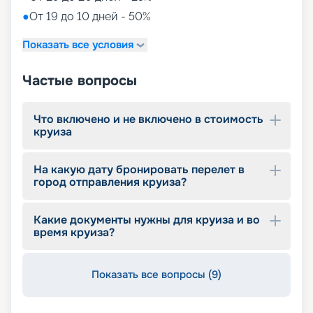
Досуг
●
От 19 до 10 дней - 50%
Показать все условия
В плане корабля предусмотрена специально
оборудованная баскетбольная площадка.
Оформлена фитнес-зона с современными
Частые вопросы
тренажерами. Продуман маршрут по роликовым
дорожкам. Открыт зажигательный ночной клуб.
Гости, предпочитающие спокойные культурные
Что включено и не включено в стоимость
мероприятия, по достоинству оценят
круиза
оформление трехъярусного театра с отличным
репертуаром постановок в стиле бродвейских
На какую дату бронировать перелет в
мюзиклов и кинотеатр.
город отправления круиза?
Наше предложение
Какие документы нужны для круиза и во
время круиза?
Даже подробный обзор круизного лайнера не
передаст той атмосферы, которая царит на
борту с раннего утра до позднего вечера.
Информацию о круизах, актуальных на 2026 -
Показать все вопросы (9)
2027 г., можно найти на сайте нашего сервиса
бронирования круизов.