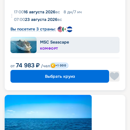
17:00
16 августа 2026
вс
8
дн
/
7
нч
07:00
23 августа 2026
вс
Вы посетите 3 страны:
MSC Seascape
КОМФОРТ
74 983
₽
от
/чел
+1 000
Выбрать круиз