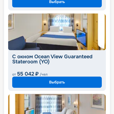
Выбрать
С окном Ocean View Guaranteed
Stateroom (YO)
55 042
₽
от
/чел
Выбрать