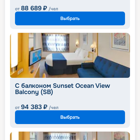
88 689
₽
от
/чел
Выбрать
С балконом Sunset Ocean View
Balcony (SB)
94 383
₽
от
/чел
Выбрать