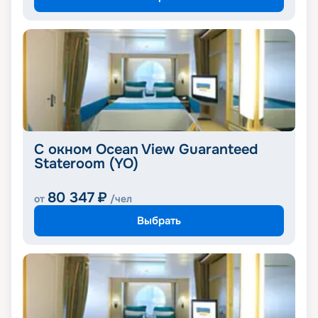
С окном Ocean View Guaranteed
Stateroom (YO)
80 347
₽
от
/чел
Выбрать