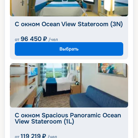
С окном Ocean View Stateroom (3N)
96 450
₽
от
/чел
Выбрать
С окном Spacious Panoramic Ocean
View Stateroom (1L)
119 219
₽
от
/чел