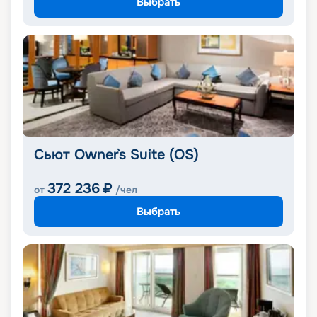
Выбрать
Сьют Owner`s Suite (OS)
372 236
₽
от
/чел
Выбрать