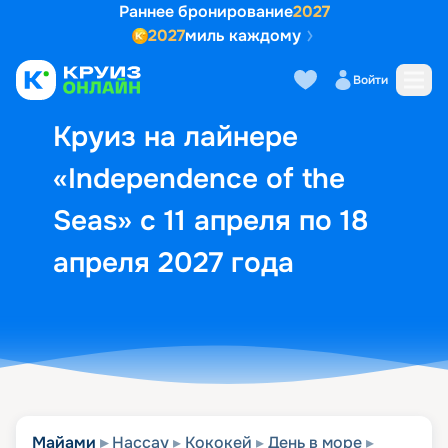
Раннее бронирование
2027
2027
миль каждому
Описание
Выбор кают
Маршрут и экск
Войти
Круиз на лайнере
«Independence of the
Seas» с 11 апреля по 18
апреля 2027 года
Майами
Нассау
Кококей
День в море