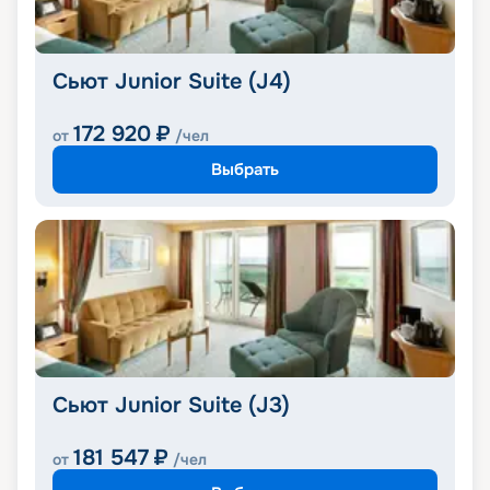
Сьют Junior Suite (J4)
172 920
₽
от
/чел
Выбрать
Сьют Junior Suite (J3)
181 547
₽
от
/чел