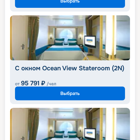
Выбрать
С окном Ocean View Stateroom (2N)
95 791
₽
от
/чел
Выбрать