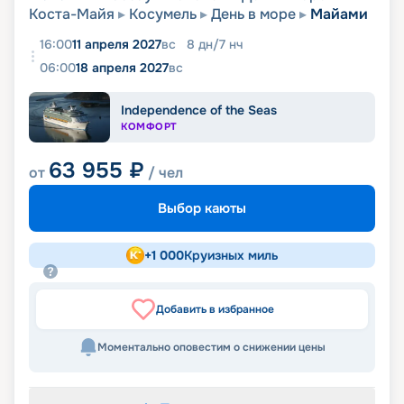
Коста-Майя
Косумель
День в море
Майами
16:00
11 апреля 2027
вс
8
дн
/
7
нч
06:00
18 апреля 2027
вс
Independence of the Seas
КОМФОРТ
63 955
₽
от
/ чел
Выбор каюты
+
1 000
Круизных миль
Добавить в избранное
Моментально оповестим о снижении цены