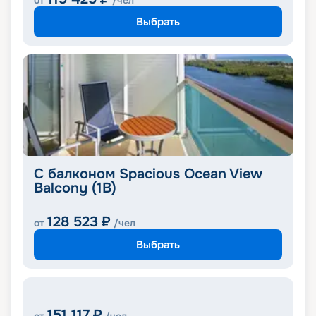
от
/чел
Выбрать
С балконом Spacious Ocean View
Balcony (1B)
128 523
₽
от
/чел
Выбрать
151 117
₽