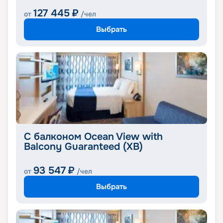
127 445
₽
от
/чел
Выбрать
С балконом Ocean View with
Balcony Guaranteed (XB)
93 547
₽
от
/чел
Выбрать