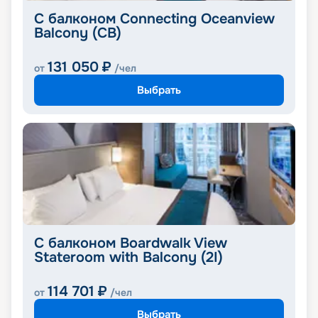
С балконом Connecting Oceanview
Balcony (CB)
131 050
₽
от
/чел
Выбрать
С балконом Boardwalk View
Stateroom with Balcony (2I)
114 701
₽
от
/чел
Выбрать