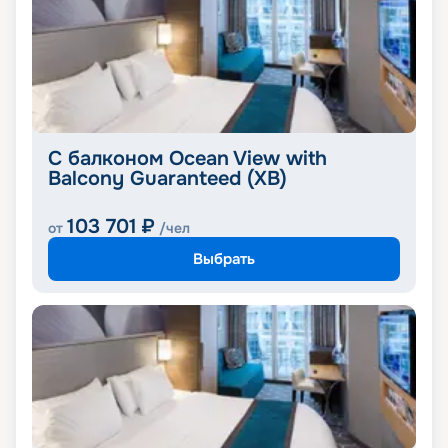
С балконом Ocean View with
Balcony Guaranteed (XB)
103 701
₽
от
/чел
Выбрать