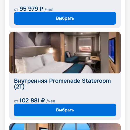
95 979
₽
от
/чел
Выбрать
Внутренняя Promenade Stateroom
(2T)
102 881
₽
от
/чел
Выбрать