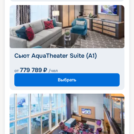
Сьют AquaTheater Suite (A1)
779 789
₽
от
/чел
Выбрать