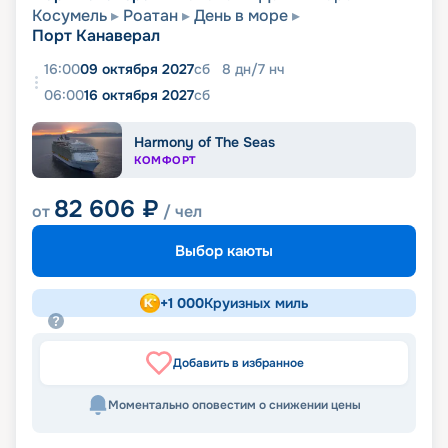
Косумель
Роатан
День в море
Порт Канаверал
16:00
09 октября 2027
сб
8
дн
/
7
нч
06:00
16 октября 2027
сб
Harmony of The Seas
КОМФОРТ
82 606
₽
от
/ чел
Выбор каюты
+
1 000
Круизных миль
Добавить в избранное
Моментально оповестим о снижении цены