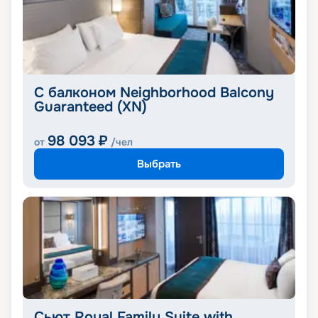
С балконом Neighborhood Balcony
Guaranteed (XN)
98 093
₽
от
/чел
Выбрать
Сьют Royal Family Suite with