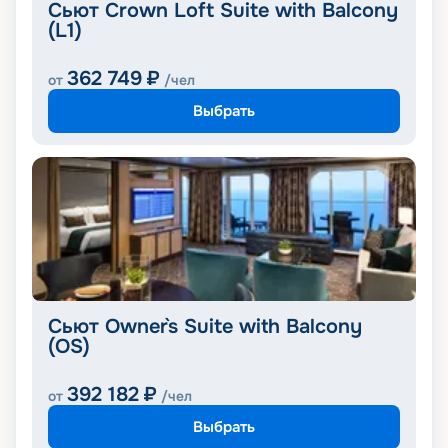
Сьют Crown Loft Suite with Balcony
(L1)
362 749
₽
от
/чел
Выбрать
Сьют Owner`s Suite with Balcony
(OS)
392 182
₽
от
/чел
Выбрать