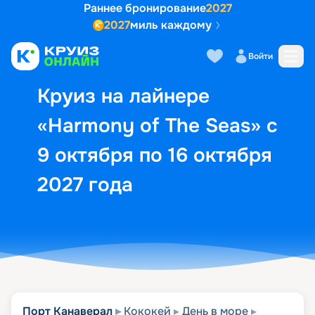
Раннее бронирование
2027
2027
миль каждому
Описание
Выбор кают
Маршрут и экск
Войти
Круиз на лайнере
«Harmony of The Seas» с
9 октября по 16 октября
2027 года
Порт Канаверал
Кококей
День в море