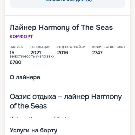
Лайнер
Harmony of The Seas
КОМФОРТ
ПАЛУБЫ
РЕНОВАЦИЯ
ГОД ПОСТРОЙКИ
КОЛИЧЕСТВО КАЮТ
15
2021
2016
2747
ВМЕСТИМОСТЬ (ЧЕЛОВЕК)
6780
О
лайнере
Оазис отдыха – лайнер Harmony
of the Seas
Лайнер Harmony of the Seas на момент
постройки был крупнейшим в мире. Он спущен
Услуги на борту
на воду в 2016 году. Судно относится к классу