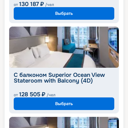
130 187
₽
от
/чел
Выбрать
С балконом Superior Ocean View
Stateroom with Balcony (4D)
128 505
₽
от
/чел
Выбрать