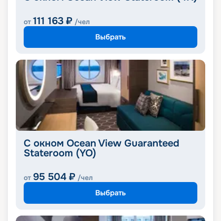
111 163
₽
от
/чел
Выбрать
С окном Ocean View Guaranteed
Stateroom (YO)
95 504
₽
от
/чел
Выбрать