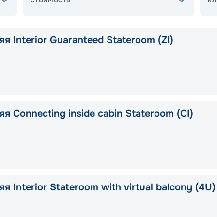
СТОИМОСТЬ
КЛ
я Interior Guaranteed Stateroom (ZI)
я Connecting inside cabin Stateroom (CI)
я Interior Stateroom with virtual balcony (4U)