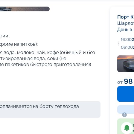
+
42
фотографий
Порт К
Шарло
День в
рии;
16:00
2
кроме напитков);
06:00
 вода, молоко, чай, кофе (обычный и без
атизированная вода, соки (не
де пакетиков быстрого приготовления))
98
от
оплачивается на борту теплохода