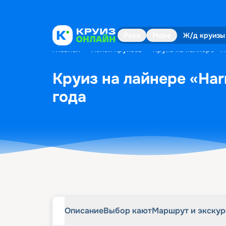
Описание
Выбор кают
Маршрут и экску
Река
Море
Ж/д круизы
Главная
•
Поиск круизов
•
Круиз на лайнере «Ha
Круиз на лайнере «Harm
года
Описание
Выбор кают
Маршрут и экску