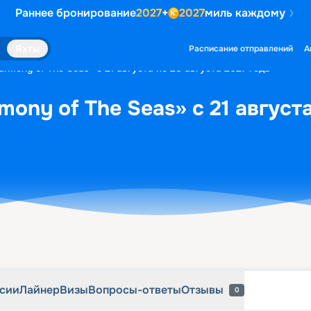
Раннее бронирование
2027
+
2027
миль каждому
рсии
Лайнер
Визы
Вопросы-ответы
Отзывы
0
Яхты
Расписание отправлений
А
rmony of The Seas» с 21 августа по 28 августа 2027 года
ony of The Seas» с 21 августа
рсии
Лайнер
Визы
Вопросы-ответы
Отзывы
0