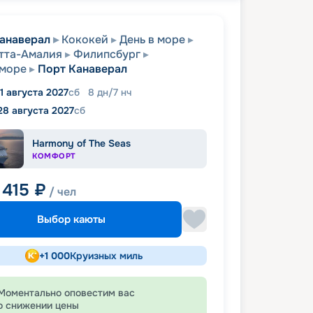
анаверал
Кококей
День в море
тта-Амалия
Филипсбург
 море
Порт Канаверал
1 августа 2027
сб
8
дн
/
7
нч
28 августа 2027
сб
Harmony of The Seas
КОМФОРТ
 415
₽
/ чел
Выбор каюты
+
1 000
Круизных миль
Моментально оповестим вас
о снижении цены