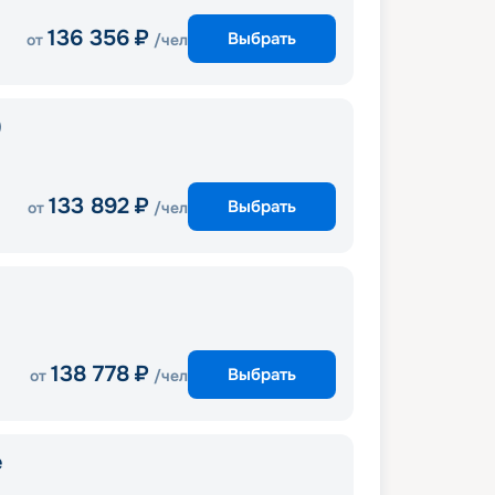
136 356
₽
Выбрать
от
/чел
)
133 892
₽
Выбрать
от
/чел
138 778
₽
Выбрать
от
/чел
e