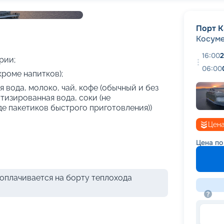
+
42
фотографий
Порт К
Косум
16:00
2
рии;
06:00
кроме напитков);
 вода, молоко, чай, кофе (обычный и без
атизированная вода, соки (не
де пакетиков быстрого приготовления))
Цена
Цена по
оплачивается на борту теплохода