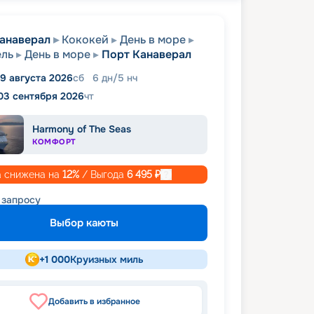
анаверал
Кококей
День в море
ель
День в море
Порт Канаверал
9 августа 2026
сб
6
дн
/
5
нч
03 сентября 2026
чт
Harmony of The Seas
КОМФОРТ
 снижена на
12
%
/ Выгода
6 495
₽
 запросу
Выбор каюты
+
1 000
Круизных миль
Добавить в избранное