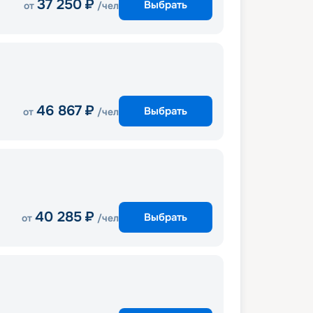
37 250
₽
Выбрать
от
/чел
46 867
₽
Выбрать
от
/чел
40 285
₽
Выбрать
от
/чел