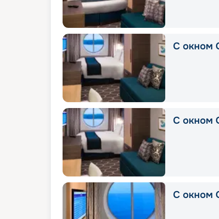
С окном 
С окном 
С окном 