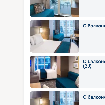
С балконо
С балконо
(2J)
С балкон