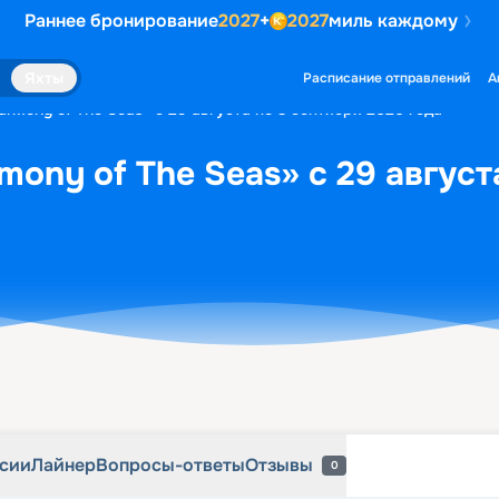
Раннее бронирование
2027
+
2027
миль каждому
рсии
Лайнер
Вопросы-ответы
Отзывы
0
Яхты
Расписание отправлений
А
rmony of The Seas» с 29 августа по 3 сентября 2026 года
mony of The Seas» с 29 август
рсии
Лайнер
Вопросы-ответы
Отзывы
0