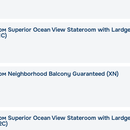
ом Superior Ocean View Stateroom with Lardg
1C)
ом Neighborhood Balcony Guaranteed (XN)
ом Superior Ocean View Stateroom with Lardg
2C)