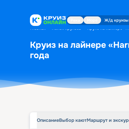
Описание
Выбор кают
Маршрут и экску
Река
Море
Ж/д круизы
Главная
•
Поиск круизов
•
Круиз на лайнере «Ha
Круиз на лайнере «Har
года
Описание
Выбор кают
Маршрут и экску