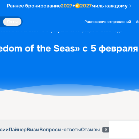
Раннее бронирование
2027
+
2027
миль каждому
рсии
Лайнер
Визы
Вопросы-ответы
Отзывы
0
Яхты
Расписание отправлений
А
reedom of the Seas» с 5 февраля по 10 февраля 2028 года
edom of the Seas» с 5 февраля
рсии
Лайнер
Визы
Вопросы-ответы
Отзывы
0