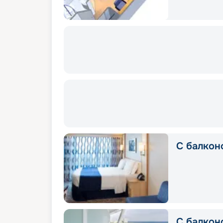
С балкон
С балкон