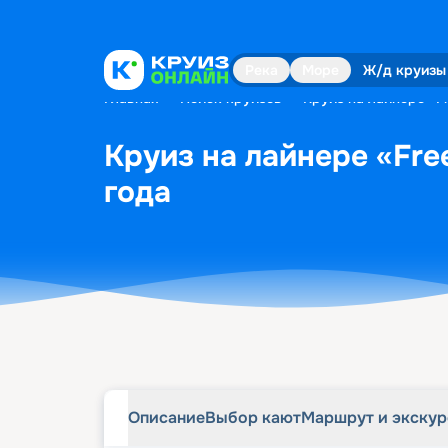
Описание
Выбор кают
Маршрут и экску
Река
Море
Ж/д круизы
Главная
•
Поиск круизов
•
Круиз на лайнере «F
Круиз на лайнере «Fre
года
Описание
Выбор кают
Маршрут и экску