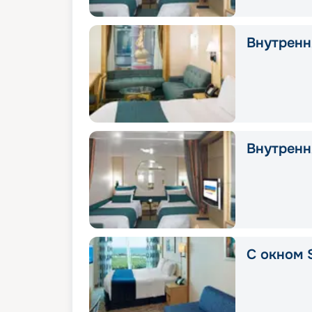
Внутрення
Внутрення
С окном S