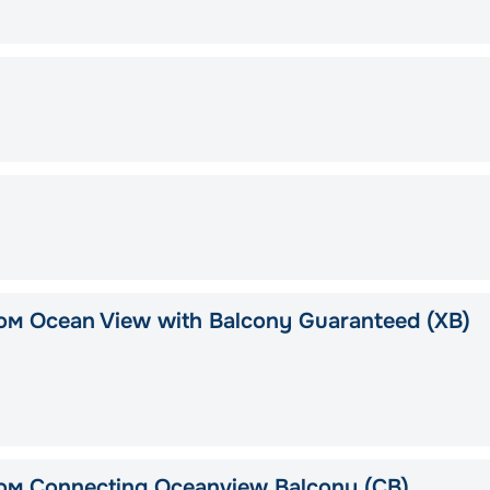
ом Ocean View with Balcony Guaranteed (XB)
ом Connecting Oceanview Balcony (CB)