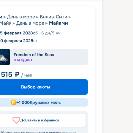
и
День в море
Белиз-Сити
-Майя
День в море
Майами
5 февраля 2028
сб
6
дн
/
5
нч
10 февраля 2028
чт
Freedom of the Seas
СТАНДАРТ
 515
₽
/ чел
Выбор каюты
+
1 000
Круизных миль
Добавить в избранное
Моментально оповестим о снижении цены