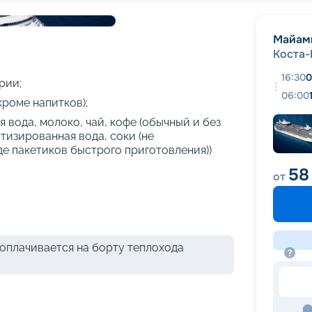
+
27
фотографий
Майам
Коста
16:30
0
рии;
06:00
кроме напитков);
 вода, молоко, чай, кофе (обычный и без
атизированная вода, соки (не
де пакетиков быстрого приготовления))
58
от
оплачивается на борту теплохода