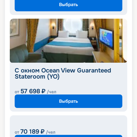
Выбрать
С окном Ocean View Guaranteed
Stateroom (YO)
57 698
₽
от
/чел
Выбрать
70 189
₽
от
/чел