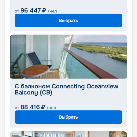
96 447
₽
от
/чел
Выбрать
С балконом Connecting Oceanview
Balcony (CB)
88 416
₽
от
/чел
Выбрать