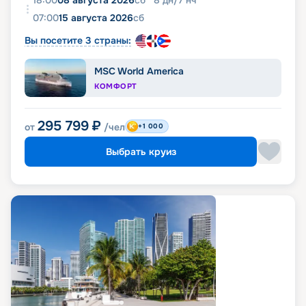
18:00
08 августа 2026
сб
8
дн
/
7
нч
07:00
15 августа 2026
сб
Вы посетите 3 страны:
MSC World America
КОМФОРТ
295 799
₽
от
/чел
+1 000
Выбрать круиз