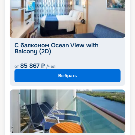
С балконом Ocean View with
Balcony (2D)
85 867
₽
от
/чел
Выбрать