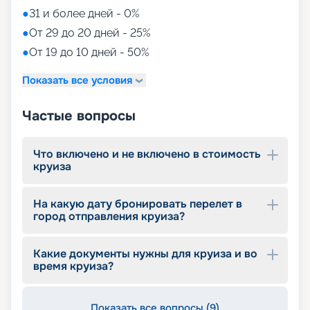
трансформацию, чтобы предложить новые
●
31 и более дней - 0%
фильмы, захватывающие игры, модные треки и,
●
От 29 до 20 дней - 25%
конечно же, новую частную открытую веранду
●
От 19 до 10 дней - 50%
для незабываемых вечеров.
Показать все условия
Путешествуйте с
«Круиз.онлайн»
Частые вопросы
Приглашаем вас ознакомиться с предложением
компании «Круиз.онлайн» и купить
Что включено и не включено в стоимость
захватывающий круиз на роскошном лайнере в
круиза
2026 - 2027 гг. прямо на нашем удобном и
интуитивно понятном сайте. Мы уделили особое
На какую дату бронировать перелет в
внимание созданию простого и быстрого
город отправления круиза?
сервиса, который позволит вам оформить бронь
выбранного круиза всего за несколько минут.
Исследуйте детальные фото, схему и план палуб
Какие документы нужны для круиза и во
лайнера, выбирайте из широкого ассортимента
время круиза?
кают различных классов и резервируйте их
онлайн в удобное для вас время. Читайте
отзывы, смотрите описание, расписание,
Показать все вопросы (9)