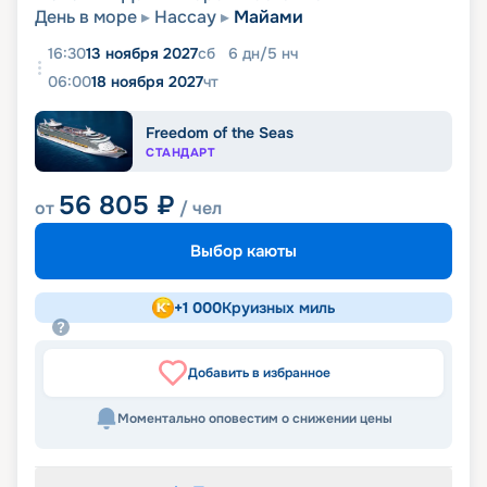
День в море
Нассау
Майами
16:30
13 ноября 2027
сб
6
дн
/
5
нч
06:00
18 ноября 2027
чт
Freedom of the Seas
СТАНДАРТ
56 805
₽
от
/ чел
Выбор каюты
+
1 000
Круизных миль
Добавить в избранное
Моментально оповестим о снижении цены