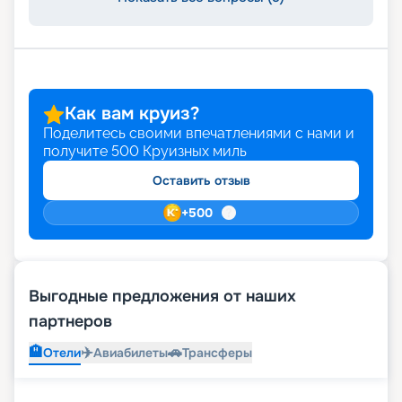
характеристики и маршруты. Не упустите
возможность воспользоваться привилегиями
раннего бронирования. Ваш незабываемый
круиз начинается здесь и сейчас!
Как вам круиз?
Поделитесь своими впечатлениями с нами и
получите
500
Круизных миль
Оставить отзыв
+
500
Выгодные предложения от наших
партнеров
🏨
✈️
🚗
Отели
Авиабилеты
Трансферы