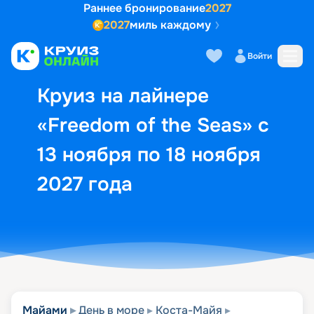
Раннее бронирование
2027
2027
миль каждому
Описание
Выбор кают
Маршрут и экск
Войти
Круиз на лайнере
«Freedom of the Seas» с
13 ноября по 18 ноября
2027 года
Майами
День в море
Коста-Майя