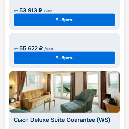
53 913
₽
от
/чел
Выбрать
55 622
₽
от
/чел
Выбрать
Сьют Deluxe Suite Guarantee (WS)