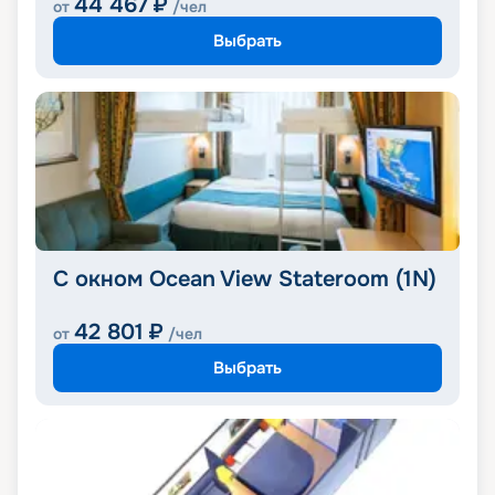
44 467
₽
от
/чел
Выбрать
С окном Ocean View Stateroom (1N)
42 801
₽
от
/чел
Выбрать