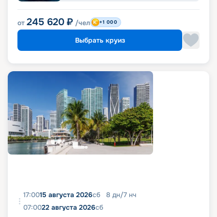
245 620
₽
от
/чел
+1 000
Выбрать круиз
17:00
15 августа 2026
сб
8
дн
/
7
нч
07:00
22 августа 2026
сб