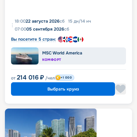
18:00
22 августа 2026
сб
15
дн
/
14
нч
07:00
05 сентября 2026
сб
Вы посетите 5 стран:
MSC World America
КОМФОРТ
214 016
₽
от
/чел
+1 000
Выбрать круиз