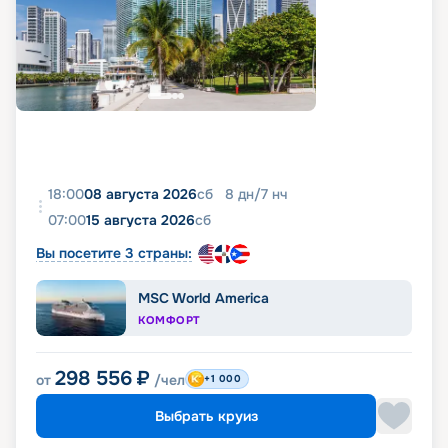
18:00
08 августа 2026
сб
8
дн
/
7
нч
07:00
15 августа 2026
сб
Вы посетите 3 страны:
MSC World America
КОМФОРТ
298 556
₽
от
/чел
+1 000
Выбрать круиз