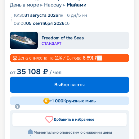
День в море
Нассау
Майами
16:30
31 августа 2026
пн
6
дн
/
5
нч
06:00
05 сентября 2026
сб
Freedom of the Seas
СТАНДАРТ
Цена снижена на
11
%
/ Выгода
8 691
₽
35 108
₽
от
/ чел
Выбор каюты
+
1 000
Круизных миль
Добавить в избранное
Моментально оповестим о снижении цены