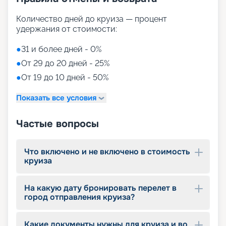
для незабываемых вечеров.
Количество дней до круиза — процент
Путешествуйте с
удержания от стоимости:
«Круиз.онлайн»
●
31 и более дней - 0%
●
От 29 до 20 дней - 25%
Приглашаем вас ознакомиться с предложением
●
От 19 до 10 дней - 50%
компании «Круиз.онлайн» и купить
захватывающий круиз на роскошном лайнере в
Показать все условия
2026 - 2027 гг. прямо на нашем удобном и
интуитивно понятном сайте. Мы уделили особое
внимание созданию простого и быстрого
Частые вопросы
сервиса, который позволит вам оформить бронь
выбранного круиза всего за несколько минут.
Исследуйте детальные фото, схему и план палуб
Что включено и не включено в стоимость
лайнера, выбирайте из широкого ассортимента
круиза
кают различных классов и резервируйте их
онлайн в удобное для вас время. Читайте
На какую дату бронировать перелет в
отзывы, смотрите описание, расписание,
город отправления круиза?
характеристики и маршруты. Не упустите
возможность воспользоваться привилегиями
раннего бронирования. Ваш незабываемый
Какие документы нужны для круиза и во