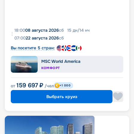
18:00
08 августа 2026
сб
15
дн
/
14
нч
07:00
22 августа 2026
сб
Вы посетите 5 стран:
MSC World America
КОМФОРТ
159 697
₽
от
/чел
+1 000
Выбрать круиз