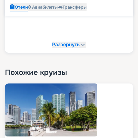
🏨
✈️
🚗
Отели
Авиабилеты
Трансферы
Развернуть
Похожие круизы