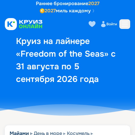
Раннее бронирование
2027
2027
миль каждому
Описание
Выбор кают
Маршрут и экск
Войти
Круиз на лайнере
«Freedom of the Seas» с
31 августа по 5
сентября 2026 года
Майами
День в море
Косумель