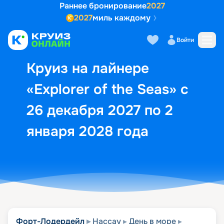
Раннее бронирование
2027
2027
миль каждому
Описание
Выбор кают
Маршрут и экск
Войти
Круиз на лайнере
«Explorer of the Seas» с
26 декабря 2027 по 2
января 2028 года
Форт-Лодердейл
Нассау
День в море