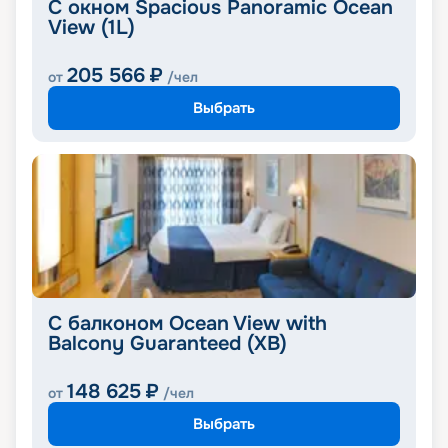
С окном Spacious Panoramic Ocean
View (1L)
205 566
₽
от
/чел
Выбрать
С балконом Ocean View with
Balcony Guaranteed (XB)
148 625
₽
от
/чел
Выбрать