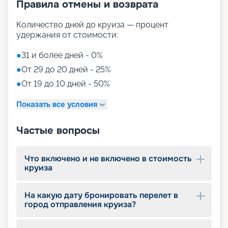
Правила отмены и возврата
вечеринках, а также в различных интерактивных
играх.
Дети под присмотром.
Благодаря широкому
Количество дней до круиза — процент
спектру детских развлечений, охватывающих
удержания от стоимости:
разные возрастные категории, наше
путешествие на лайнере подходит для
●
31 и более дней - 0%
семейного отдыха. Родители могут спокойно
●
От 29 до 20 дней - 25%
расслабиться, зная, что их дети находятся под
●
От 19 до 10 дней - 50%
надежным присмотром взрослых. Позвольте
вашим детям окунуться в мир веселья, обучения
Показать все условия
и захватывающих приключений на борту нашего
лайнера, где каждый маленький путешественник
найдет что-то особенное, чтобы запомнить это
Частые вопросы
плавание на всю жизнь!
Выбирайте путешествие с
Что включено и не включено в стоимость
круиза
«Круиз.онлайн»
На какую дату бронировать перелет в
Компания «Круиз.онлайн» предлагает купить
город отправления круиза?
путевку в круиз 2026 - 2027 гг., который может
дать любому туристу заряд бодрости и
отличного настроения на много дней вперед.