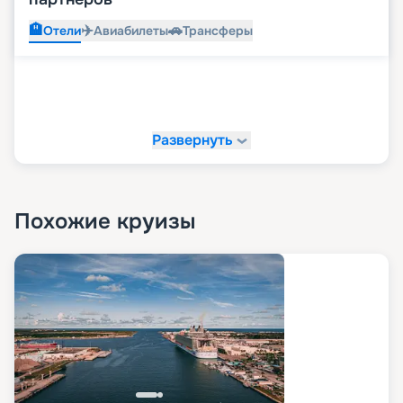
🏨
✈️
🚗
Отели
Авиабилеты
Трансферы
Развернуть
Похожие круизы