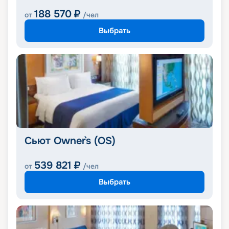
188 570
₽
от
/чел
Выбрать
Сьют Owner`s (OS)
539 821
₽
от
/чел
Выбрать