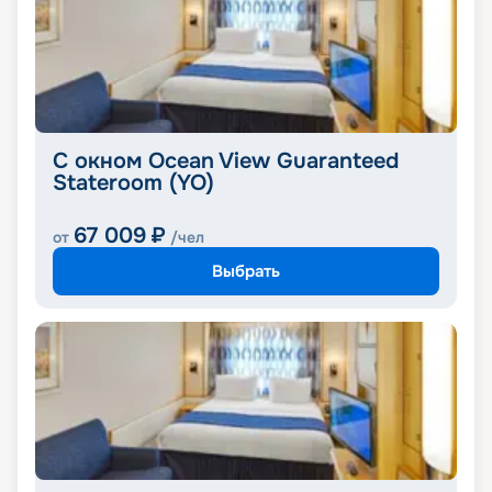
С окном Ocean View Guaranteed
Stateroom (YO)
67 009
₽
от
/чел
Выбрать