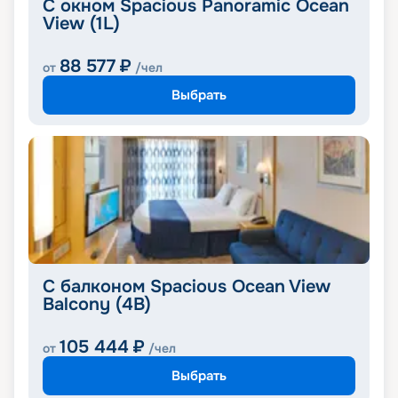
С окном Spacious Panoramic Ocean
View (1L)
88 577
₽
от
/чел
Выбрать
С балконом Spacious Ocean View
Balcony (4B)
105 444
₽
от
/чел
Выбрать