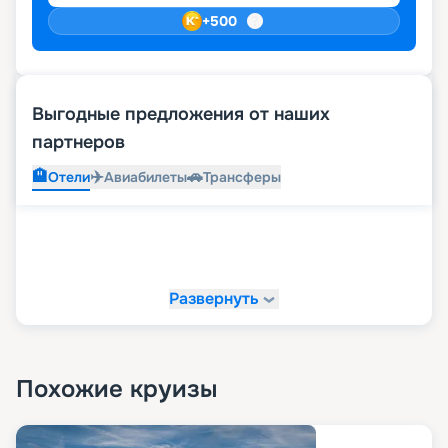
ожидания!
+
500
Выгодные предложения от наших
партнеров
🏨
✈️
🚗
Отели
Авиабилеты
Трансферы
Развернуть
Похожие круизы