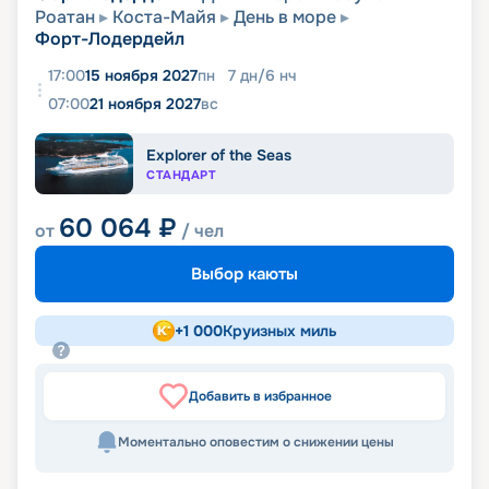
Роатан
Коста-Майя
День в море
Форт-Лодердейл
17:00
15 ноября 2027
пн
7
дн
/
6
нч
07:00
21 ноября 2027
вс
Explorer of the Seas
СТАНДАРТ
60 064
₽
от
/ чел
Выбор каюты
+
1 000
Круизных миль
Добавить в избранное
Моментально оповестим о снижении цены