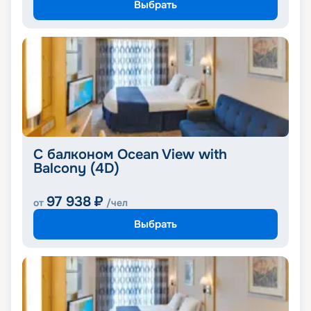
Выбрать
С балконом Ocean View with
Balcony (4D)
97 938
₽
от
/чел
Выбрать