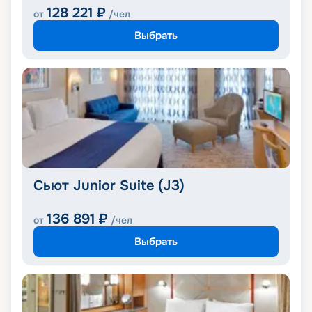
128 221
₽
от
/чел
Выбрать
Сьют Junior Suite (J3)
136 891
₽
от
/чел
Выбрать