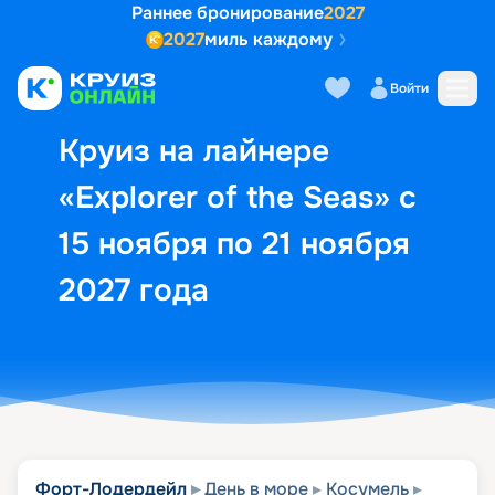
Раннее бронирование
2027
2027
миль каждому
Описание
Выбор кают
Маршрут и экск
Войти
Круиз на лайнере
«Explorer of the Seas» с
15 ноября по 21 ноября
2027 года
Форт-Лодердейл
День в море
Косумель