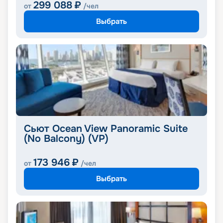
299 088
₽
от
/чел
Выбрать
Сьют Ocean View Panoramic Suite
(No Balcony) (VP)
173 946
₽
от
/чел
Выбрать