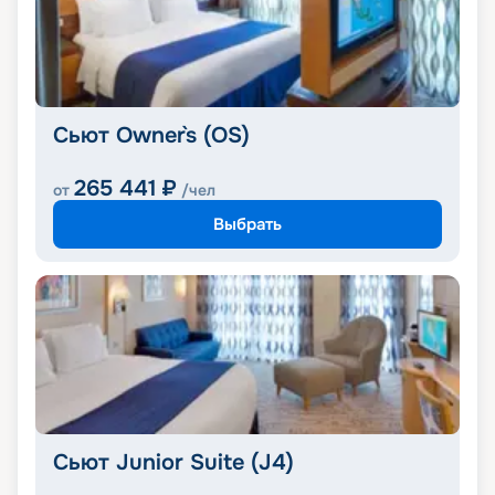
Сьют Owner`s (OS)
265 441
₽
от
/чел
Выбрать
Сьют Junior Suite (J4)