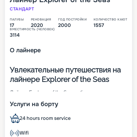
СТАНДАРТ
ПАЛУБЫ
РЕНОВАЦИЯ
ГОД ПОСТРОЙКИ
КОЛИЧЕСТВО КАЮТ
17
2020
2000
1557
ВМЕСТИМОСТЬ (ЧЕЛОВЕК)
3114
О
лайнере
Увлекательные путешествия на
лайнере Explorer of the Seas
Лайнер Explorer of the Seas – большое судно
класса Voyager. Оно было построено в 2000 году,
Услуги на борту
а уже через 15 лет подверглось реновации. На
нем предлагаются круизы по Карибским
островам, Средиземному морю и др. Основные
24 hours room service
его характеристики:
• ширина – 48 м;
Wifi
• длина – 311 м;