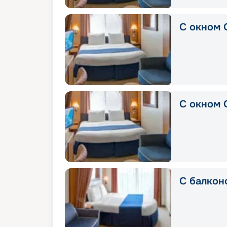
С окном 
С окном 
С балкон