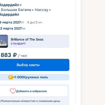
Лодердейл
 Большая Багама
Нассау
Лодердейл
9 марта 2027
пт
4
дн
/
3
нч
22 марта 2027
пн
Brilliance of The Seas
СТАНДАРТ
 883
₽
/ чел
Выбор каюты
+
1 000
Круизных миль
Добавить в избранное
Моментально оповестим о снижении цены