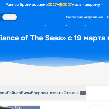
Раннее бронирование
2027
+
2027
миль каждому
рсии
Лайнер
Визы
Вопросы-ответы
Отзывы
1
Яхты
Расписание отправлений
А
illiance of The Seas» с 19 марта по 22 марта 2027 года
liance of The Seas» с 19 марта
рсии
Лайнер
Визы
Вопросы-ответы
Отзывы
1