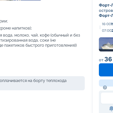
+
22
фотографий
Форт-
остров
Форт-
рии;
16:00
1
кроме напитков);
07:00
 вода, молоко, чай, кофе (обычный и без
атизированная вода, соки (не
де пакетиков быстрого приготовления))
36
от
оплачивается на борту теплохода