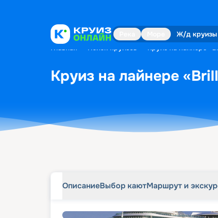
Описание
Выбор кают
Маршрут и экску
Река
Море
Ж/д круизы
Главная
•
Поиск круизов
•
Круиз на лайнере «Br
Круиз на лайнере «Bril
Описание
Выбор кают
Маршрут и экску