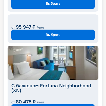
Выбрать
95 947
₽
от
/чел
Выбрать
С балконом Fortuna Neighborhood
(XN)
80 475
₽
от
/чел