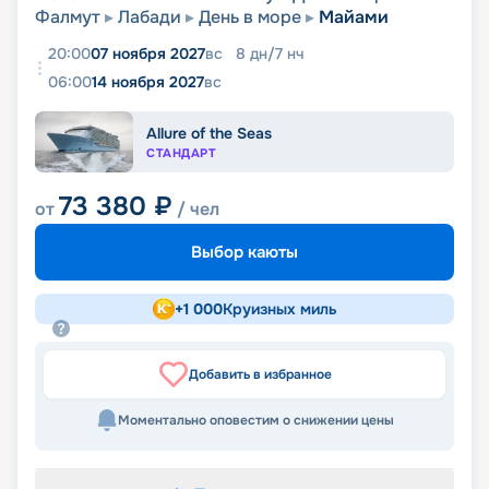
Фалмут
Лабади
День в море
Майами
20:00
07 ноября 2027
вс
8
дн
/
7
нч
06:00
14 ноября 2027
вс
Allure of the Seas
СТАНДАРТ
73 380
₽
от
/ чел
Выбор каюты
+
1 000
Круизных миль
Добавить в избранное
Моментально оповестим о снижении цены