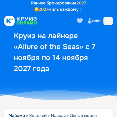
Раннее бронирование
2027
2027
миль каждому
Описание
Выбор кают
Маршрут и экск
Войти
Круиз на лайнере
«Allure of the Seas» с 7
ноября по 14 ноября
2027 года
Майами
Кококей
Нассау
День в море