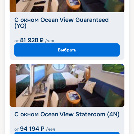
С окном Ocean View Guaranteed
(YO)
81 928
₽
от
/чел
Выбрать
С окном Ocean View Stateroom (4N)
94 194
₽
от
/чел