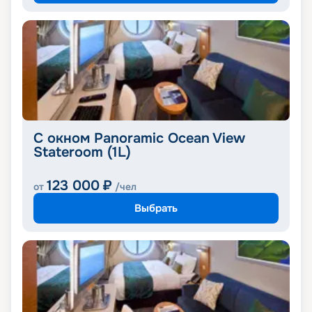
С окном Panoramic Ocean View
Stateroom (1L)
123 000
₽
от
/чел
Выбрать