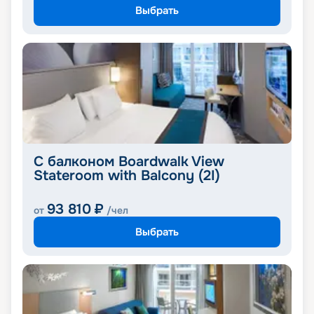
Выбрать
С балконом Boardwalk View
Stateroom with Balcony (2I)
93 810
₽
от
/чел
Выбрать