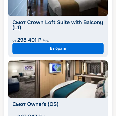
Сьют Crown Loft Suite with Balcony
(L1)
298 401
₽
от
/чел
Выбрать
Сьют Owner`s (OS)