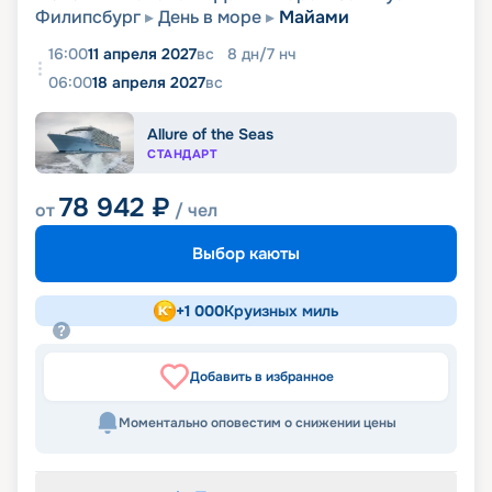
Филипсбург
День в море
Майами
16:00
11 апреля 2027
вс
8
дн
/
7
нч
06:00
18 апреля 2027
вс
Allure of the Seas
СТАНДАРТ
78 942
₽
от
/ чел
Выбор каюты
+
1 000
Круизных миль
Добавить в избранное
Моментально оповестим о снижении цены