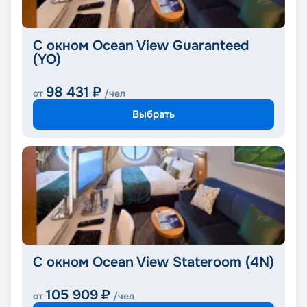
С окном Ocean View Guaranteed
(YO)
98 431
₽
от
/чел
Выбрать
С окном Ocean View Stateroom (4N)
105 909
₽
от
/чел