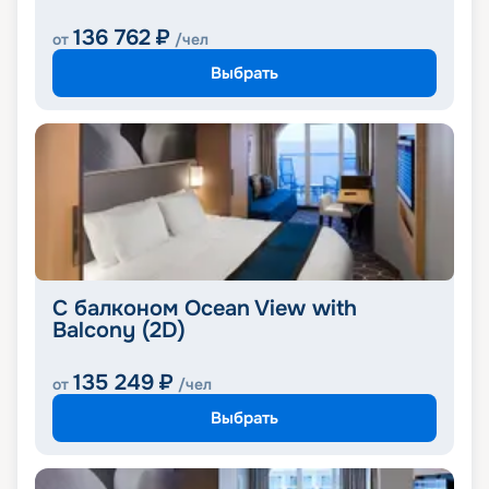
136 762
₽
от
/чел
Выбрать
С балконом Ocean View with
Balcony (2D)
135 249
₽
от
/чел
Выбрать