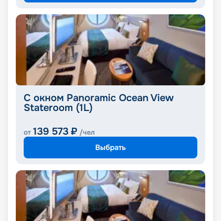
С окном Panoramic Ocean View
Stateroom (1L)
139 573
₽
от
/чел
Выбрать