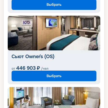
Выбрать
Сьют Owner`s (OS)
446 903
₽
от
/чел
Выбрать