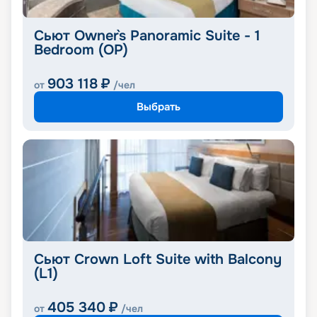
Сьют Owner`s Panoramic Suite - 1
Bedroom (OP)
903 118
₽
от
/чел
Выбрать
Сьют Crown Loft Suite with Balcony
(L1)
405 340
₽
от
/чел