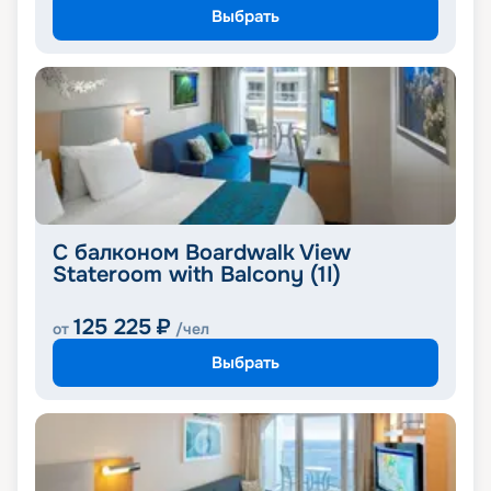
Выбрать
С балконом Boardwalk View
Stateroom with Balcony (1I)
125 225
₽
от
/чел
Выбрать