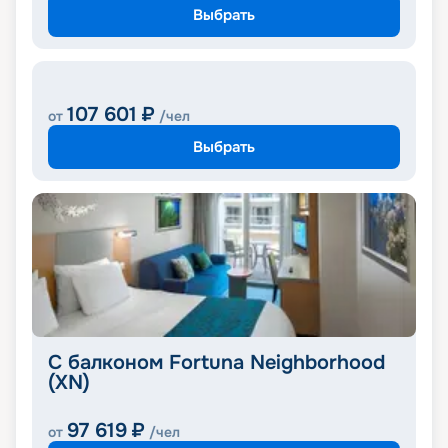
Выбрать
107 601
₽
от
/чел
Выбрать
С балконом Fortuna Neighborhood
(XN)
97 619
₽
от
/чел