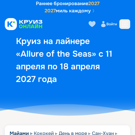
Раннее бронирование
2027
2027
миль каждому
Описание
Выбор кают
Маршрут и экск
Войти
Круиз на лайнере
«Allure of the Seas» с 11
апреля по 18 апреля
2027 года
Майами
Кококей
День в море
Сан-Хуан