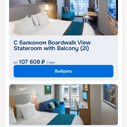
С балконом Boardwalk View
Stateroom with Balcony (2I)
107 608
₽
от
/чел
Выбрать