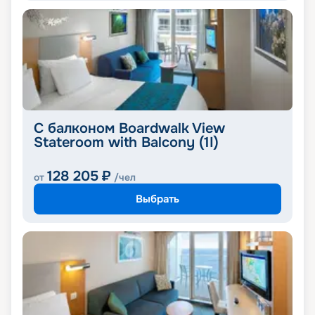
С балконом Boardwalk View
Stateroom with Balcony (1I)
128 205
₽
от
/чел
Выбрать