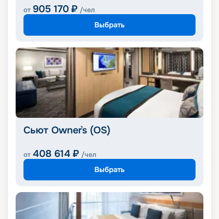
905 170
₽
от
/чел
Выбрать
Сьют Owner`s (OS)
408 614
₽
от
/чел
Выбрать