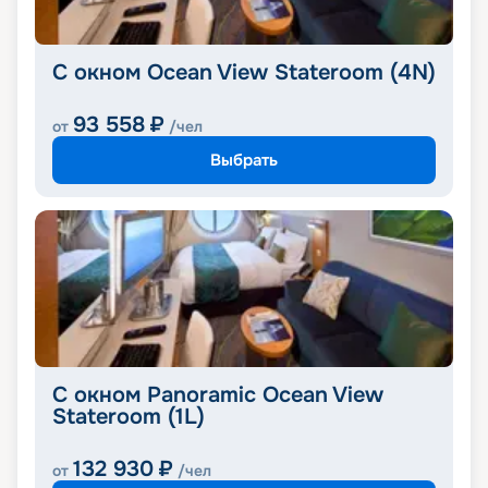
С окном Ocean View Stateroom (4N)
93 558
₽
от
/чел
Выбрать
С окном Panoramic Ocean View
Stateroom (1L)
132 930
₽
от
/чел