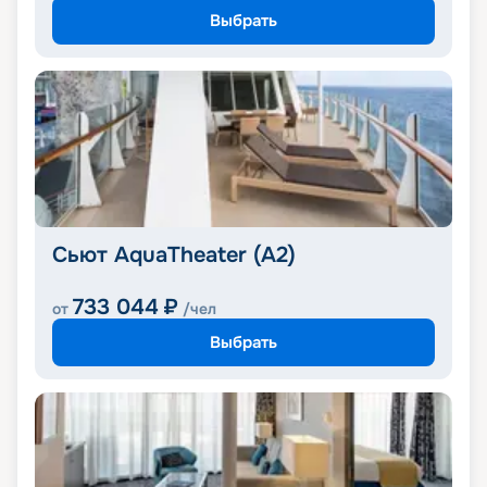
Выбрать
Сьют AquaTheater (A2)
733 044
₽
от
/чел
Выбрать