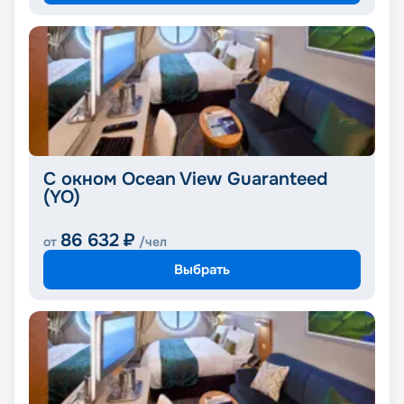
С окном Ocean View Guaranteed
(YO)
86 632
₽
от
/чел
Выбрать