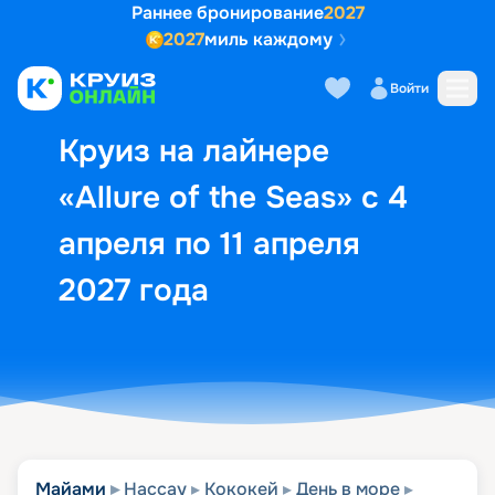
Раннее бронирование
2027
2027
миль каждому
Описание
Выбор кают
Маршрут и экск
Войти
Круиз на лайнере
«Allure of the Seas» с 4
апреля по 11 апреля
2027 года
Майами
Нассау
Кококей
День в море