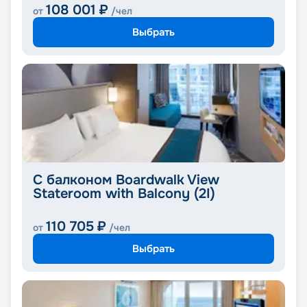
108 001
₽
от
/чел
Выбрать
С балконом Boardwalk View
Stateroom with Balcony (2I)
110 705
₽
от
/чел
Выбрать