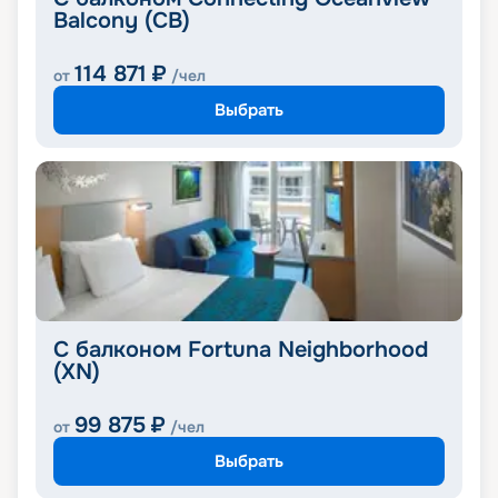
Balcony (CB)
114 871
₽
от
/чел
Выбрать
С балконом Fortuna Neighborhood
(XN)
99 875
₽
от
/чел
Выбрать