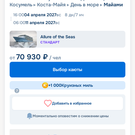
Косумель
Коста-Майя
День в море
Майами
16:00
04 апреля 2027
вс
8
дн
/
7
нч
06:00
11 апреля 2027
вс
Allure of the Seas
СТАНДАРТ
70 930
₽
от
/ чел
Выбор каюты
+
1 000
Круизных миль
Добавить в избранное
Моментально оповестим о снижении цены