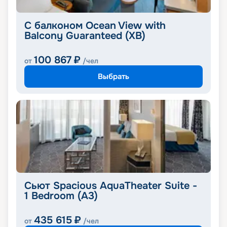
С балконом Ocean View with
Balcony Guaranteed (XB)
100 867
₽
от
/чел
Выбрать
Сьют Spacious AquaTheater Suite -
1 Bedroom (A3)
435 615
₽
от
/чел