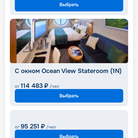
Выбрать
С окном Ocean View Stateroom (1N)
114 483
₽
от
/чел
Выбрать
95 251
₽
от
/чел
Выбрать