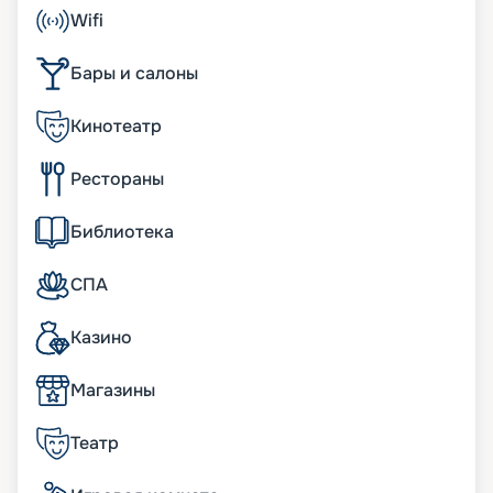
каюты с возможным размещением 6780
Wifi
пассажиров. На борту лайнера есть:
• театр под открытым небом, который порадует
Бары и салоны
видовыми шоу и акробатическими
выступлениями;
• парк под отрытым небом, где можно увидеть
Кинотеатр
красивые растения;
• симулятор серфинга для любителей
Рестораны
экстремальных приключений;
• развлекательная зона с аттракционами, где
понравится проводить время взрослым и детям.
Библиотека
Также множество других развлекательных
мероприятий и услуг.
СПА
Развлечения на борту
Казино
Одна из ярких особенностей лайнера включает
широкую конструкцию в целых 65 метров. Она
Магазины
создает просторную площадь для отдыха и
развлечений пассажиров. Например,
Театр
«Променад» и «Центральный парк» с живыми
растениями и деревьями.