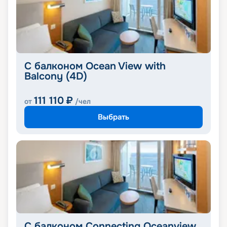
С балконом Ocean View with
Balcony (4D)
111 110
₽
от
/чел
Выбрать
С балконом Connecting Oceanview