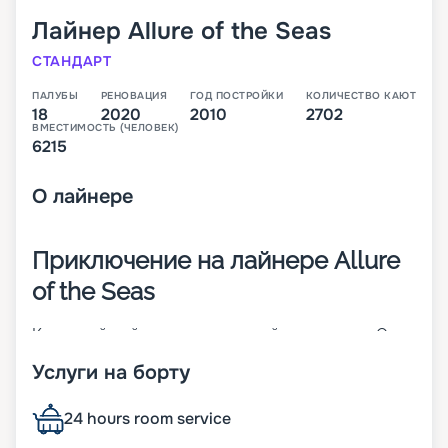
Лайнер
Allure of the Seas
СТАНДАРТ
ПАЛУБЫ
РЕНОВАЦИЯ
ГОД ПОСТРОЙКИ
КОЛИЧЕСТВО КАЮТ
18
2020
2010
2702
ВМЕСТИМОСТЬ (ЧЕЛОВЕК)
6215
О
лайнере
Приключение на лайнере Allure
of the Seas
Круизный лайнер, построенный в 2010 году. Он
прошел модернизацию в 2020 году. Является
Услуги на борту
частью класса Oasis-class – самого крупного
класса судов в мире. Корабль имеет длину 362
метра, а ширину 66 метров. В распоряжении
24 hours room service
гостей 18 палуб, на которых расположено 2742