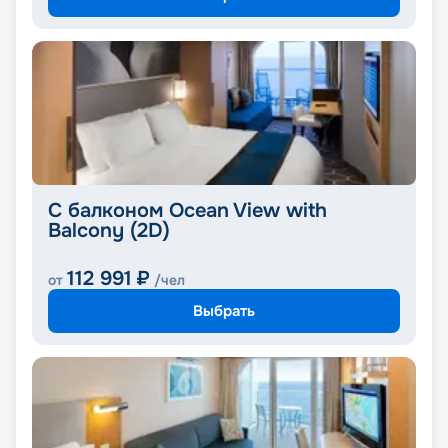
С балконом Ocean View with
Balcony (2D)
112 991
₽
от
/чел
Выбрать