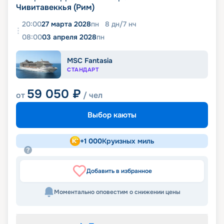
Чивитавеккья (Рим)
20:00
27 марта 2028
пн
8
дн
/
7
нч
08:00
03 апреля 2028
пн
MSC Fantasia
СТАНДАРТ
59 050
₽
от
/ чел
Выбор каюты
+
1 000
Круизных миль
Добавить в избранное
Моментально оповестим о снижении цены