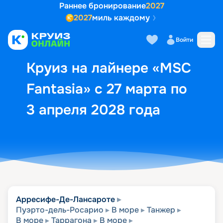
Раннее бронирование
2027
2027
миль каждому
Описание
Выбор кают
Маршрут и экск
Войти
Круиз на лайнере «MSC
Fantasia» с 27 марта по
3 апреля 2028 года
Арресифе-Де-Лансароте
Пуэрто-дель-Росарио
В море
Танжер
В море
Таррагона
В море