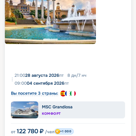
21:00
28 августа 2026
пт
8
дн
/
7
нч
09:00
04 сентября 2026
пт
Вы посетите 3 страны:
MSC Grandiosa
КОМФОРТ
122 780
₽
от
/чел
+1 000