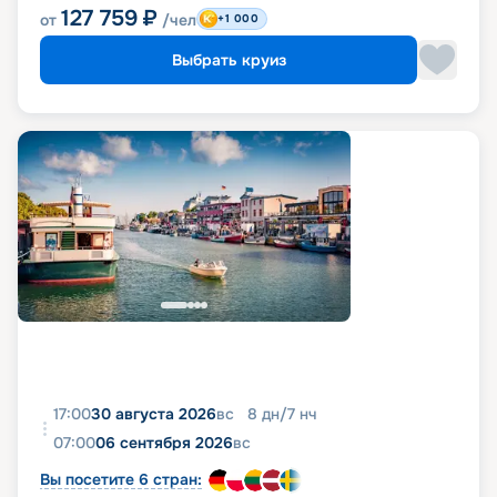
127 759
₽
от
/чел
+1 000
Выбрать круиз
17:00
30 августа 2026
вс
8
дн
/
7
нч
07:00
06 сентября 2026
вс
Вы посетите 6 стран: