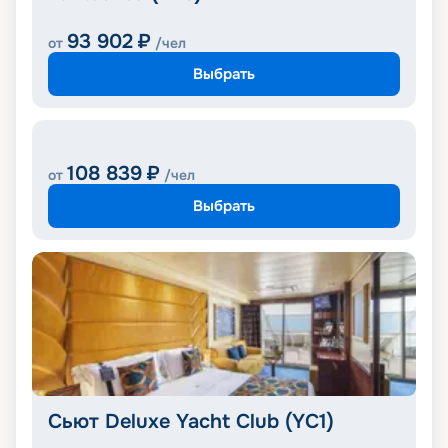
93 902
₽
от
/чел
Выбрать
108 839
₽
от
/чел
Выбрать
Сьют Deluxe Yacht Club (YC1)