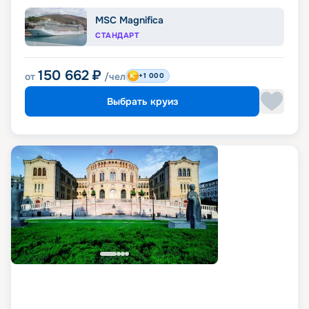
MSC Magnifica
СТАНДАРТ
150 662
₽
от
/чел
+1 000
Выбрать круиз