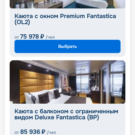
Каюта с окном Premium Fantastica
(OL2)
75 978
₽
от
/чел
Выбрать
Каюта с балконом с ограниченным
видом Deluxe Fantastica (BP)
85 936
₽
от
/чел