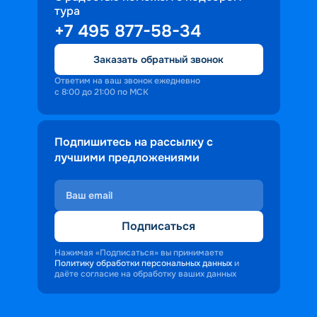
тура
доброжелательность и заинтересованность 
+7 495 877-58-34
персонала корабля в каждом госте.
Ступая на борт теплохода, пассажиры 
Заказать обратный звонок
попадают в совершенно иную атмосферу, 
где властвует тяга к приключениям и 
Ответим на ваш звонок ежедневно
с 8:00 до 21:00 по МСК
открытиям.
Подпишитесь на рассылку с
лучшими предложениями
Подписаться
Нажимая «Подписаться» вы принимаете
Политику обработки персональных данных
и
даёте согласие на обработку ваших данных