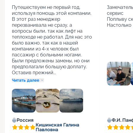
Путешествуем не первый год, 
Замечатель
используя помощь этой компании. 
сервис

В этот раз менеджер 
Поплыву ск
перезванивала не сразу, а 
Настолько 
вопросы были, так как лифт на 
теплоходе не работал. Для нас это 
было важно, так как в нашей 
компании из 4-х человек был 
пассажир с больными ногами. 
Были предложены замены, но они 
предполагали большую доплату. 
Оставив прежний...
Читать далее
+
1
Россия
Ф.И. Пан
Кишинская Галина
Павловна