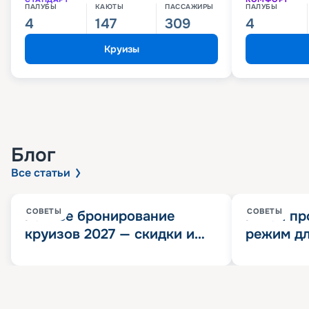
ПАЛУБЫ
КАЮТЫ
ПАССАЖИРЫ
ПАЛУБЫ
4
147
309
4
Круизы
Блог
Все статьи
СОВЕТЫ
СОВЕТЫ
Раннее бронирование
Китай пр
круизов 2027 — скидки и
режим дл
розыгрыш 100 000
конца 202
Круизных миль
значит?