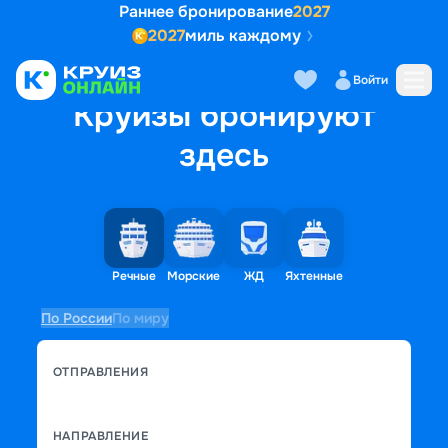
Раннее бронирование
2027
2027
миль каждому
Войти
Круизы бронируют
здесь
Речные
Морские
ЖД
Яхтенные
По России
По миру
ОТПРАВЛЕНИЯ
НАПРАВЛЕНИЕ