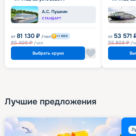
А.С. Пушкин
СТАНДАРТ
81 130
₽
53 571
от
/чел
от
+1 000
85 400
₽
55 803
₽
/чел
/ч
Выбрать круиз
Вы
Лучшие предложения