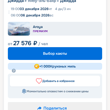
Джидда
Янбу-эль-Бахр
Джидда
19:00
03 декабря 2026
чт
4
дн
/
3
нч
06:00
06 декабря 2026
вс
Aroya
ПРЕМИУМ
27 576
₽
от
/ чел
Выбор каюты
+
1 000
Круизных миль
Добавить в избранное
Моментально оповестим о снижении цены
Поделиться