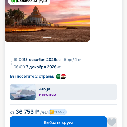
Безвизовый круиз
19:00
13 декабря 2026
вс
5
дн
/
4
нч
06:00
17 декабря 2026
чт
Вы посетите 2 страны:
Aroya
ПРЕМИУМ
36 753
₽
от
/чел
+1 000
Выбрать круиз