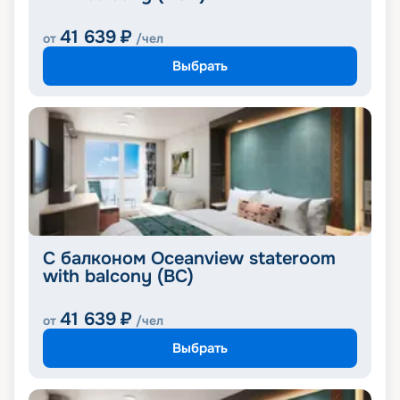
41 639
₽
от
/чел
Выбрать
С балконом Oceanview stateroom
with balcony (BC)
41 639
₽
от
/чел
Выбрать