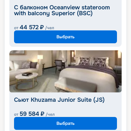
С балконом Oceanview stateroom
with balcony Superior (BSC)
44 572
₽
от
/чел
Выбрать
Сьют Khuzama Junior Suite (JS)
59 584
₽
от
/чел
Выбрать