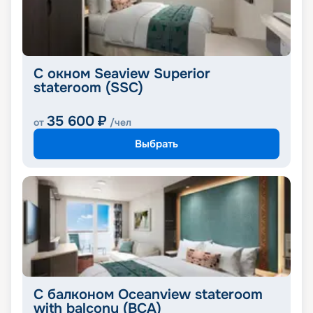
С окном Seaview Superior
stateroom (SSC)
35 600
₽
от
/чел
Выбрать
С балконом Oceanview stateroom
with balcony (BCA)