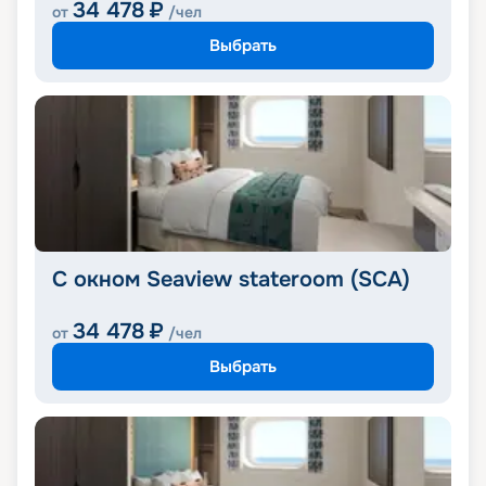
34 478
₽
от
/чел
Выбрать
С окном Seaview stateroom (SCA)
34 478
₽
от
/чел
Выбрать