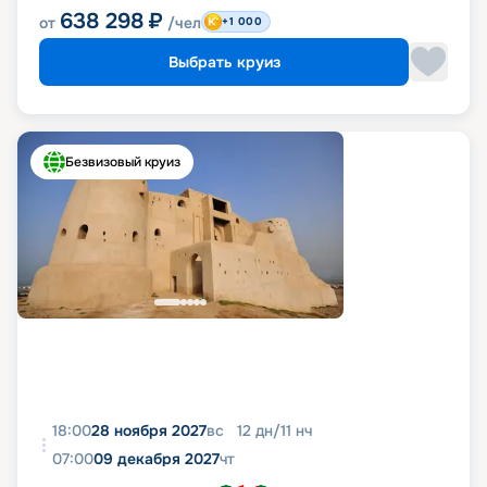
638 298
₽
от
/чел
+1 000
Выбрать круиз
Безвизовый круиз
18:00
28 ноября 2027
вс
12
дн
/
11
нч
07:00
09 декабря 2027
чт