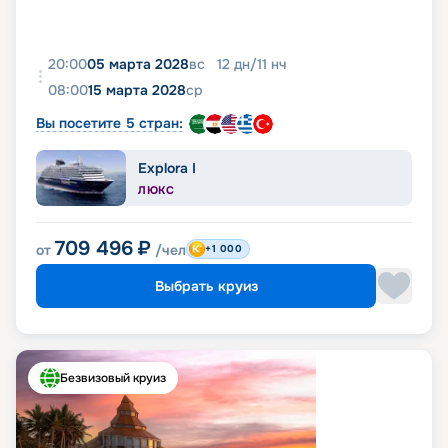
20:00
05 марта 2028
вс
12
дн
/
11
нч
08:00
15 марта 2028
ср
Вы посетите 5 стран:
Explora I
ЛЮКС
709 496
₽
от
/чел
+1 000
Выбрать круиз
Безвизовый круиз