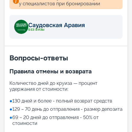
Aroya предлагает 29 ресторанов и кафе, среди
у специалистов при бронировании
которых:
Irth
— первый в мире саудовский ресторан на
борту, предлагающий традиционные блюда,
Саудовская Аравия
такие как ханеет и джариш.
БЕЗ ВИЗЫ
The Fish Market
— ресторан морепродуктов с
локальными деликатесами.
Space Diner
— американская кухня с
футуристическим дизайном, вдохновлённым
Саудовским космическим агентством.
Вопросы-ответы
Khuzama
— VIP-ресторан с французско-
саудовским меню.
Правила отмены и возврата
Развлечения
Количество дней до круиза — процент
удержания от стоимости:
На Aroya есть несколько эксклюзивных
развлечений:
●
130 дней и более - полный возврат средств
одна из крупнейших детских площадок в
●
129 – 70 день до отправления - размер депозита
круизной сфере (1858 кв.м.!), созданная
специально для пассажиров в возрасте от 0 до
●
69 – 20 дней до отправления - 50% от
17 лет
стоимости
трехэтажный торговый центр, когда-либо