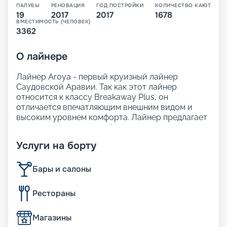
ПАЛУБЫ
РЕНОВАЦИЯ
ГОД ПОСТРОЙКИ
КОЛИЧЕСТВО КАЮТ
19
2017
2017
1678
ВМЕСТИМОСТЬ (ЧЕЛОВЕК)
3362
О
лайнере
Лайнер Aroya - первый круизный лайнер
Саудовской Аравии. Так как этот лайнер
относится к классу Breakaway Plus, он
отличается впечатляющим внешним видом и
высоким уровнем комфорта. Лайнер предлагает
просторные, светлые общественные зоны,
современный и стильный интерьер. На борту
Услуги на борту
представлено множество ресторанов, широкий
выбор кают, включая премиальные варианты
категории Villa.
Бары и салоны
Для россиян самыми привлекательными
являются маршруты, в которых зачастую не
Рестораны
требуются визы. Кроме того, цена на круизы в
навигацию 2025 - 2026 достаточно
Магазины
привлекательна, а сервисный сбор уже включён