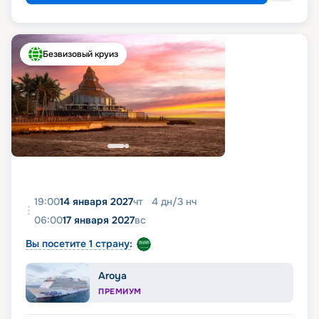
Безвизовый круиз
19:00
14 января 2027
чт
4
дн
/
3
нч
06:00
17 января 2027
вс
Вы посетите 1 страну:
Aroya
ПРЕМИУМ