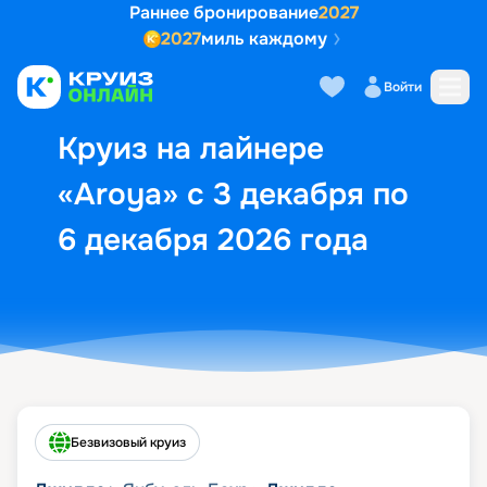
Раннее бронирование
2027
2027
миль каждому
Описание
Выбор кают
Маршрут и экск
Войти
Круиз на лайнере
«Aroya» с 3 декабря по
6 декабря 2026 года
Безвизовый круиз