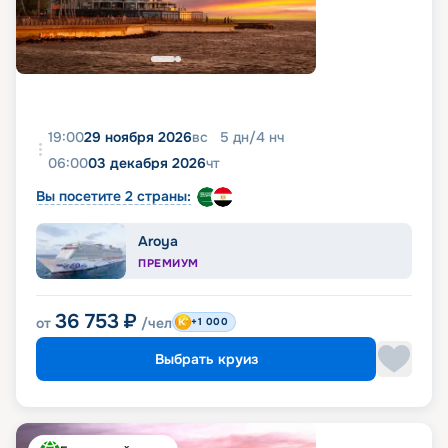
19:00
29 ноября 2026
вс
5
дн
/
4
нч
06:00
03 декабря 2026
чт
Вы посетите 2 страны:
Aroya
ПРЕМИУМ
36 753
₽
от
/чел
+1 000
Выбрать круиз