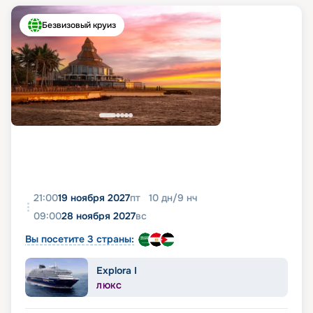
Безвизовый круиз
21:00
19 ноября 2027
пт
10
дн
/
9
нч
09:00
28 ноября 2027
вс
Вы посетите 3 страны:
Explora I
ЛЮКС