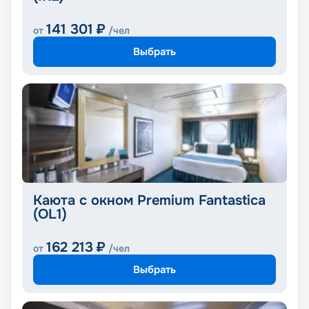
141 301
₽
от
/чел
Выбрать
Каюта с окном Premium Fantastica
(OL1)
162 213
₽
от
/чел
Выбрать