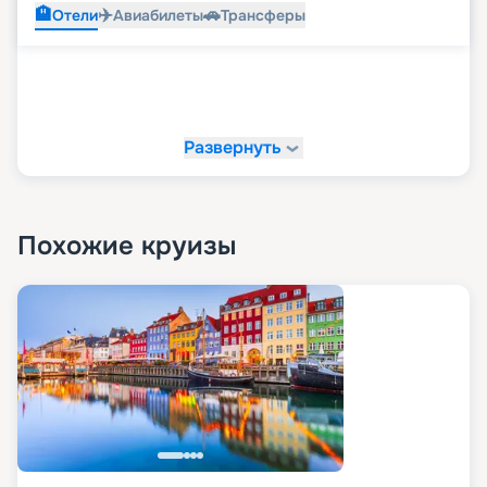
🏨
✈️
🚗
Отели
Авиабилеты
Трансферы
Развернуть
Похожие круизы