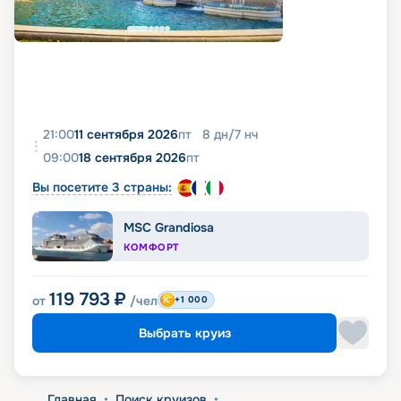
21:00
11 сентября 2026
пт
8
дн
/
7
нч
09:00
18 сентября 2026
пт
Вы посетите 3 страны:
MSC Grandiosa
КОМФОРТ
119 793
₽
от
/чел
+1 000
Выбрать круиз
Главная
•
Поиск круизов
•