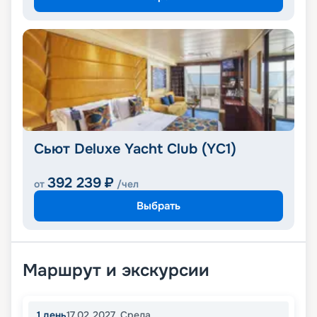
Сьют Deluxe Yacht Club (YC1)
392 239
₽
от
/чел
Выбрать
Маршрут и экскурсии
1
день
17.02.2027
,
Среда