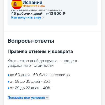
Испания
проконсультирует опытный специалист
ТРЕБУЕТСЯ ВИЗА
компании. Круиз на лайнере MSC Fantasia –
СРОК ВЫПОЛНЕНИЯ ВИЗЫ
СТОИМОСТЬ
мечта, ставшая реальностью!
45
рабочих дней
13 900
₽
от
Как получить визу
Вопросы-ответы
Правила отмены и возврата
Количество дней до круиза — процент
удержания от стоимости:
●
до 60 дней - 50 €/на пассажира
●
от 59 до 30 дней - 25%*
●
от 29 до 22 дней - 40%*
Показать все условия