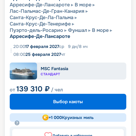
Арресифе-Де-Лансароте
В море
Лас-Пальмас-Де-Гран-Канария
Санта-Крус-Де-Ла-Пальма
Санта-Крус-Де-Тенерифе
Пуэрто-дель-Росарио
Фуншал
В море
Арресифе-Де-Лансароте
20:00
17 февраля 2027
ср
9
дн
/
8
нч
08:00
25 февраля 2027
чт
MSC Fantasia
СТАНДАРТ
139 310
₽
от
/ чел
Выбор каюты
+
1 000
Круизных миль
Добавить в избранное