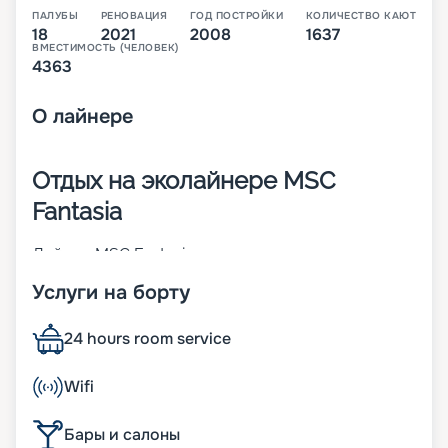
ПАЛУБЫ
РЕНОВАЦИЯ
ГОД ПОСТРОЙКИ
КОЛИЧЕСТВО КАЮТ
18
2021
2008
1637
ВМЕСТИМОСТЬ (ЧЕЛОВЕК)
4363
О
лайнере
Отдых на эколайнере MSC
Fantasia
Лайнер MSC Fantasia – первое круизное судно
своего класса. Оно было построено в 2008 году
Услуги на борту
и в 2023 г. претерпело значительные изменения.
Большинство кают на нем – внешние. Причем
много номеров с личным балконом. Уникальные
24 hours room service
технологические системы позволяют экономно
расходовать ресурсы и обеспечивают кораблю
Wifi
почетную приставку ЭКО-. Также большое
внимание уделяется комфорту пассажиров, их
Бары и салоны
разносторонним развлечениям. Основные