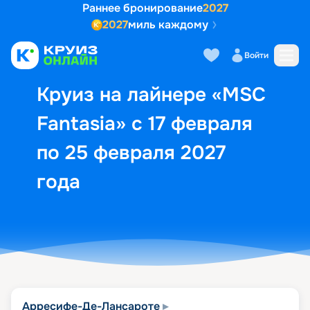
Раннее бронирование
2027
2027
миль каждому
Описание
Выбор кают
Маршрут и экск
Войти
Круиз на лайнере «MSC
Fantasia» с 17 февраля
по 25 февраля 2027
года
Арресифе-Де-Лансароте