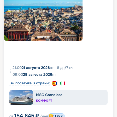
21:00
21 августа 2026
пт
8
дн
/
7
нч
09:00
28 августа 2026
пт
Вы посетите 3 страны:
MSC Grandiosa
КОМФОРТ
154 645
₽
от
/чел
+1 000