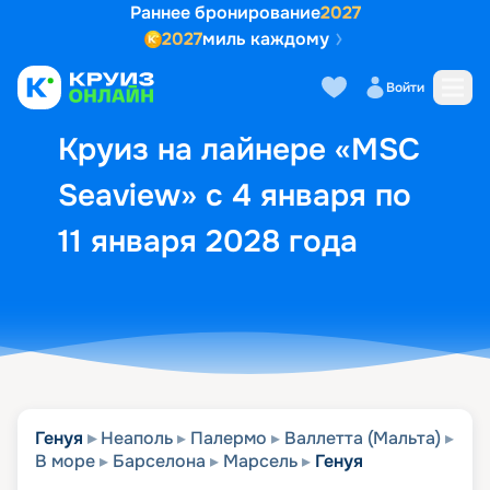
Раннее бронирование
2027
2027
миль каждому
Описание
Выбор кают
Маршрут и экск
Войти
Круиз на лайнере «MSC
Seaview» с 4 января по
11 января 2028 года
Генуя
Неаполь
Палермо
Валлетта (Мальта)
В море
Барселона
Марсель
Генуя