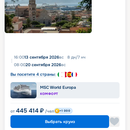
16:00
13 сентября 2026
вс
8
дн
/
7
нч
08:00
20 сентября 2026
вс
Вы посетите 4 страны:
MSC World Europa
КОМФОРТ
445 414
₽
от
/чел
+1 000
Выбрать круиз