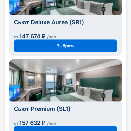
Сьют Deluxe Aurea (SR1)
147 674
₽
от
/чел
Выбрать
Сьют Premium (SL1)
157 632
₽
от
/чел