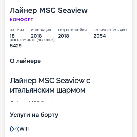
Лайнер
MSC Seaview
КОМФОРТ
ПАЛУБЫ
РЕНОВАЦИЯ
ГОД ПОСТРОЙКИ
КОЛИЧЕСТВО КАЮТ
18
2018
2018
2054
ВМЕСТИМОСТЬ (ЧЕЛОВЕК)
5429
О
лайнере
Лайнер MSC Seaview с
итальянским шармом
Лайнер MSC Seaview – это второе судно класса
Seaside, которое было построено в 2018 году
Услуги на борту
крупнейшим итальянским судостроителем
Fincantieri. В момент пуска на воду он стал 14-м
по величине круизным кораблем в мире. На 18-
Wifi
палубном лайнере находится 2 054 каюты разных