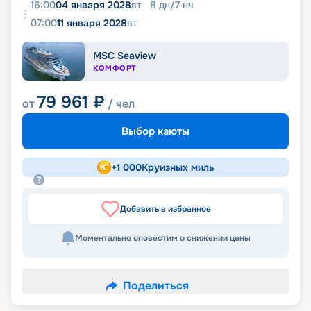
16:00
04 января 2028
вт
8
дн
/
7
нч
07:00
11 января 2028
вт
MSC Seaview
КОМФОРТ
79 961
₽
от
/ чел
Выбор каюты
+
1 000
Круизных миль
Добавить в избранное
Моментально оповестим о снижении цены
Поделиться