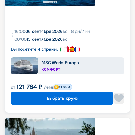
16:00
06 сентября 2026
вс
8
дн
/
7
нч
08:00
13 сентября 2026
вс
Вы посетите 4 страны:
MSC World Europa
КОМФОРТ
121 784
₽
от
/чел
+1 000
Выбрать круиз