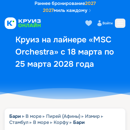
Раннее бронирование
2027
2027
миль каждому
Описание
Выбор кают
Маршрут и экск
Войти
Круиз на лайнере «MSC
Orchestra» с 18 марта по
25 марта 2028 года
Бари
В море
Пирей (Афины)
Измир
Стамбул
В море
Корфу
Бари