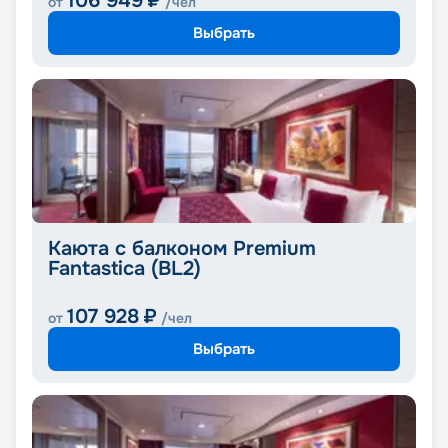
106 949
₽
от
/чел
Выбрать
Каюта с балконом Premium
Fantastica (BL2)
107 928
₽
от
/чел
Выбрать