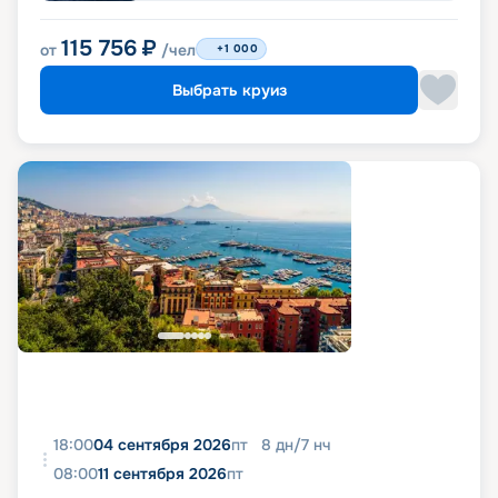
115 756
₽
от
/чел
+1 000
Выбрать круиз
18:00
04 сентября 2026
пт
8
дн
/
7
нч
08:00
11 сентября 2026
пт