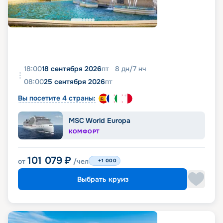
18:00
18 сентября 2026
пт
8
дн
/
7
нч
08:00
25 сентября 2026
пт
Вы посетите 4 страны:
MSC World Europa
КОМФОРТ
101 079
₽
от
/чел
+1 000
Выбрать круиз