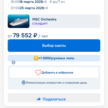
19:00
18 марта 2028
сб
8
дн
/
7
нч
07:00
25 марта 2028
сб
MSC Orchestra
СТАНДАРТ
79 552
₽
от
/ чел
Выбор каюты
+
1 000
Круизных миль
Добавить в избранное
Моментально оповестим о снижении цены
Поделиться