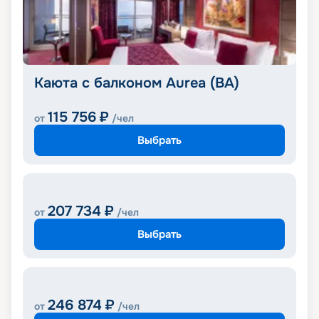
Каюта с балконом Aurea (BA)
115 756
₽
от
/чел
Выбрать
207 734
₽
от
/чел
Выбрать
246 874
₽
от
/чел