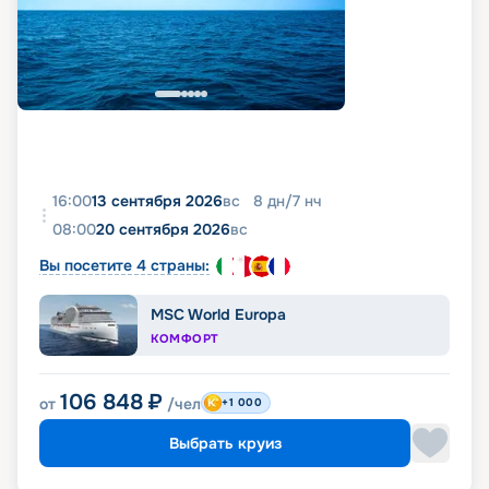
16:00
13 сентября 2026
вс
8
дн
/
7
нч
08:00
20 сентября 2026
вс
Вы посетите 4 страны:
MSC World Europa
КОМФОРТ
106 848
₽
от
/чел
+1 000
Выбрать круиз