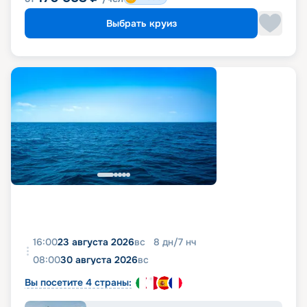
Выбрать круиз
16:00
23 августа 2026
вс
8
дн
/
7
нч
08:00
30 августа 2026
вс
Вы посетите 4 страны: