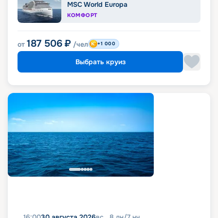
MSC World Europa
КОМФОРТ
187 506
₽
от
/чел
+1 000
Выбрать круиз
16:00
30 августа 2026
вс
8
дн
/
7
нч