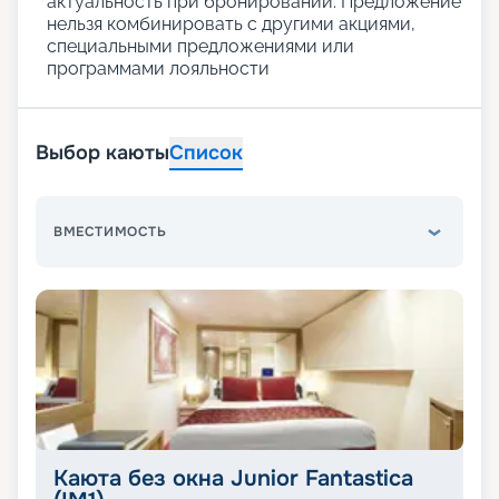
актуальность при бронировании. Предложение
нельзя комбинировать с другими акциями,
специальными предложениями или
программами лояльности
Выбор каюты
Список
ВМЕСТИМОСТЬ
Каюта без окна Junior Fantastica