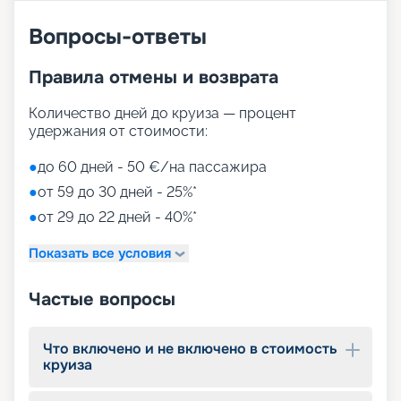
Вопросы-ответы
Правила отмены и возврата
Количество дней до круиза — процент
удержания от стоимости:
●
до 60 дней - 50 €/на пассажира
●
от 59 до 30 дней - 25%*
●
от 29 до 22 дней - 40%*
Показать все условия
Частые вопросы
Что включено и не включено в стоимость
круиза