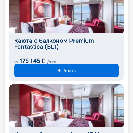
Каюта с балконом Premium
Fantastica (BL1)
178 145
₽
от
/чел
Выбрать