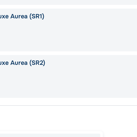
xe Aurea (SR1)
uxe Aurea (SR2)
Вален
Ливор
Вален