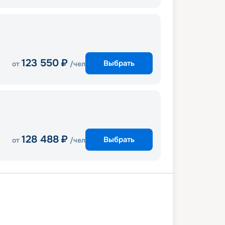
123 550
₽
Выбрать
от
/чел
128 488
₽
Выбрать
от
/чел
сия
Барселона
Марсель
Генуя
но
Чивитавеккья (Рим)
В море
сия