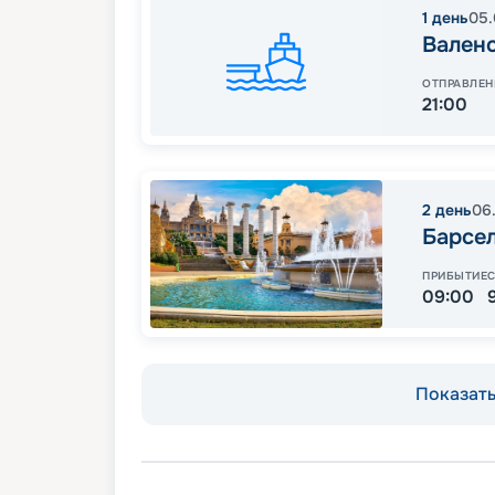
1
день
05.
Вален
ОТПРАВЛЕН
21:00
2
день
06
Барсе
ПРИБЫТИЕ
09:00
Показать 