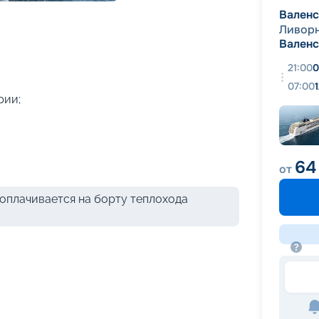
+
48
фотографий
Вален
Ливор
Вален
21:00
0
07:00
рии;
64
от
оплачивается на борту теплохода