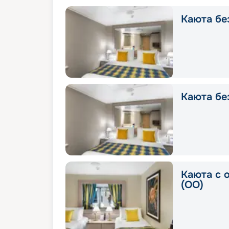
Каюта без
Каюта без
Каюта с 
(OO)