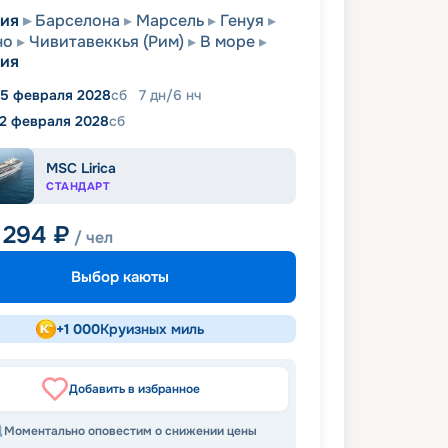
сия
Барселона
Марсель
Генуя
но
Чивитавеккья (Рим)
В море
сия
5 февраля 2028
сб
7
дн
/
6
нч
12 февраля 2028
сб
MSC Lirica
СТАНДАРТ
 294
₽
/ чел
Выбор каюты
+
1 000
Круизных миль
Добавить в избранное
Моментально оповестим о снижении цены