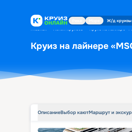
Описание
Выбор кают
Маршрут и экску
Река
Море
Ж/д круизы
Главная
•
Поиск круизов
•
Круиз на лайнере «MS
Круиз на лайнере «MSC
Описание
Выбор кают
Маршрут и экску