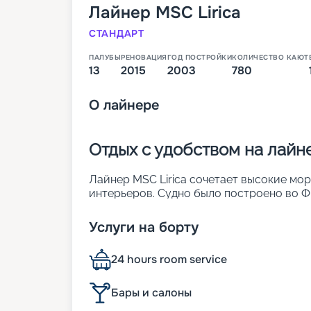
Лайнер
MSC Lirica
СТАНДАРТ
ПАЛУБЫ
РЕНОВАЦИЯ
ГОД ПОСТРОЙКИ
КОЛИЧЕСТВО КАЮТ
13
2015
2003
780
О
лайнере
Отдых с удобством на лайне
Лайнер MSC Lirica сочетает высокие мо
интерьеров. Судно было построено во Фр
реновация. Оно является обладателем р
обставленных каютах можно заселить до
Услуги на борту
лайнера:
• ширина – 29 м;
24 hours room service
• длина – 275 м;
• число палуб – 13;
• водоизмещение – около 65,6 тыс. т;
Бары и салоны
• осадка – 6,6 м;