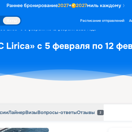
Раннее бронирование
2027
+
2027
миль каждому
рсии
Лайнер
Визы
Вопросы-ответы
Отзывы
2
Яхты
Расписание отправлений
А
C Lirica» с 5 февраля по 12 февраля 2028 года
 Lirica» с 5 февраля по 12 фе
рсии
Лайнер
Визы
Вопросы-ответы
Отзывы
2