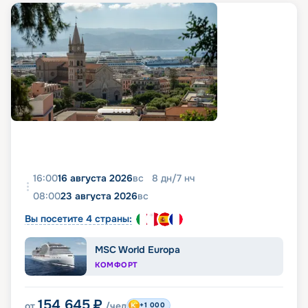
16:00
16 августа 2026
вс
8
дн
/
7
нч
08:00
23 августа 2026
вс
Вы посетите 4 страны:
MSC World Europa
КОМФОРТ
154 645
₽
от
/чел
+1 000