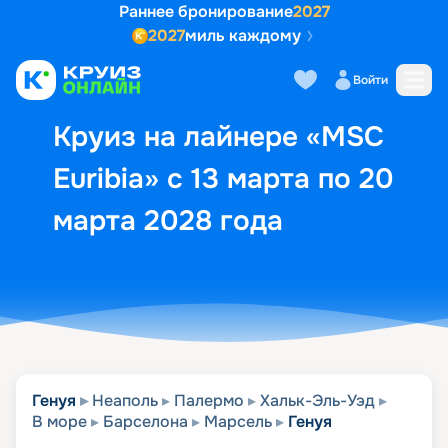
Раннее бронирование
2027
2027
миль каждому
Описание
Выбор кают
Маршрут и экск
Войти
Круиз на лайнере «MSC
Euribia» с 13 марта по 20
марта 2028 года
Генуя
Неаполь
Палермо
Хальк-Эль-Уэд
В море
Барселона
Марсель
Генуя