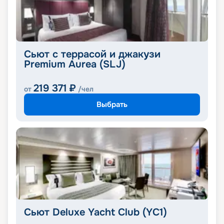
Сьют с террасой и джакузи
Premium Aurea (SLJ)
219 371
₽
от
/чел
Выбрать
Сьют Deluxe Yacht Club (YC1)