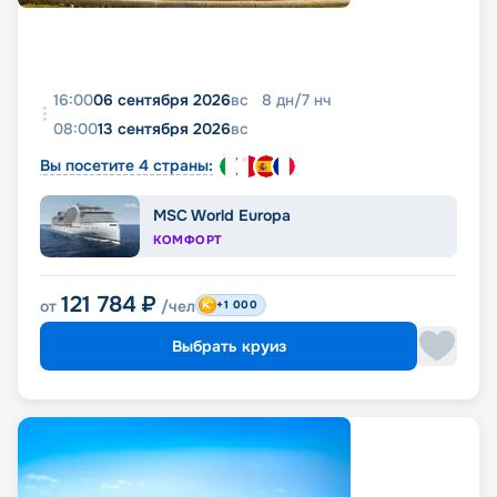
16:00
06 сентября 2026
вс
8
дн
/
7
нч
08:00
13 сентября 2026
вс
Вы посетите 4 страны:
MSC World Europa
КОМФОРТ
121 784
₽
от
/чел
+1 000
Выбрать круиз