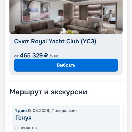
Сьют Royal Yacht Club (YC3)
465 329
₽
от
/чел
Выбрать
Маршрут и экскурсии
1
день
13.03.2028
,
Понедельник
Генуя
ОТПРАВЛЕНИЕ