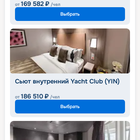
169 582
₽
от
/чел
Выбрать
Сьют внутренний Yacht Club (YIN)
186 510
₽
от
/чел
Выбрать