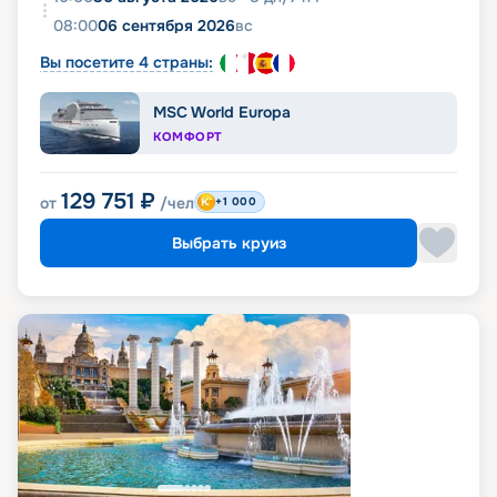
08:00
06 сентября 2026
вс
Вы посетите 4 страны:
MSC World Europa
КОМФОРТ
129 751
₽
от
/чел
+1 000
Выбрать круиз