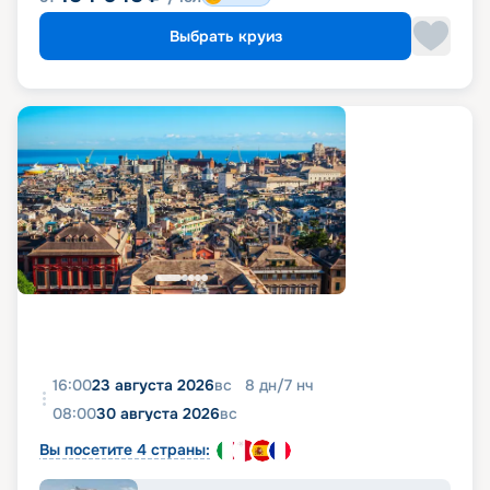
Выбрать круиз
16:00
23 августа 2026
вс
8
дн
/
7
нч
08:00
30 августа 2026
вс
Вы посетите 4 страны: