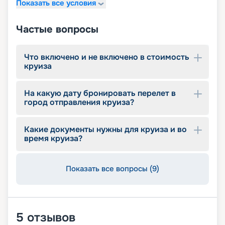
Показать все условия
Частые вопросы
Что включено и не включено в стоимость
круиза
На какую дату бронировать перелет в
город отправления круиза?
Какие документы нужны для круиза и во
время круиза?
Показать все вопросы (9)
5
отзывов