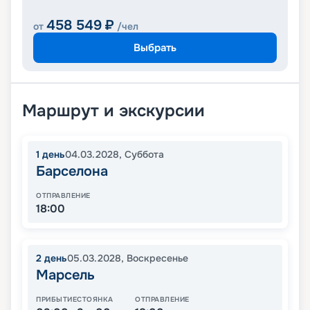
458 549
₽
от
/чел
Выбрать
Маршрут и экскурсии
1
день
04.03.2028
,
Суббота
Барселона
ОТПРАВЛЕНИЕ
18:00
2
день
05.03.2028
,
Воскресенье
Марсель
ПРИБЫТИЕ
СТОЯНКА
ОТПРАВЛЕНИЕ