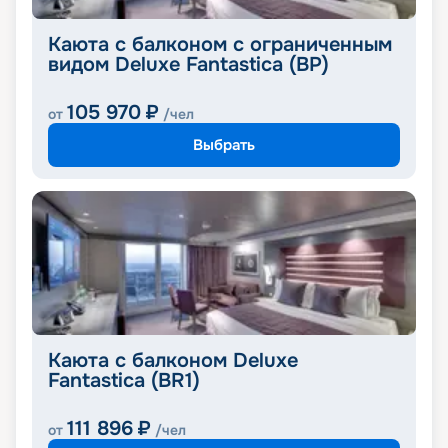
Каюта с балконом c ограниченным
видом Deluxe Fantastica (BP)
105 970
₽
от
/чел
Выбрать
Каюта с балконом Deluxe
Fantastica (BR1)
111 896
₽
от
/чел