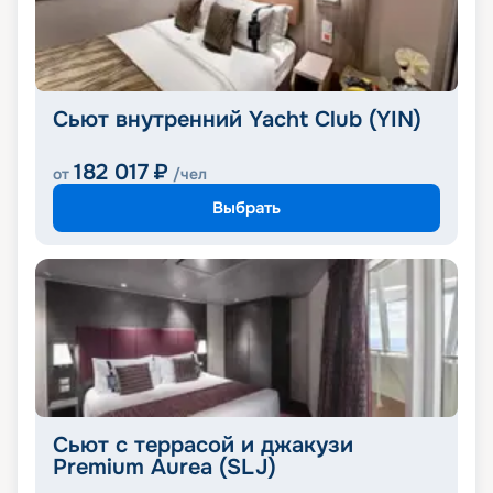
Сьют внутренний Yacht Club (YIN)
182 017
₽
от
/чел
Выбрать
Сьют с террасой и джакузи
Premium Aurea (SLJ)