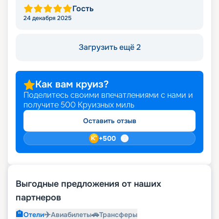
Гость
24 декабря 2025
Загрузить ещё 2
Как вам круиз?
Поделитесь своими впечатлениями с нами и
получите
500
Круизных миль
Оставить отзыв
+
500
Выгодные предложения от наших
партнеров
🏨
✈️
🚗
Отели
Авиабилеты
Трансферы