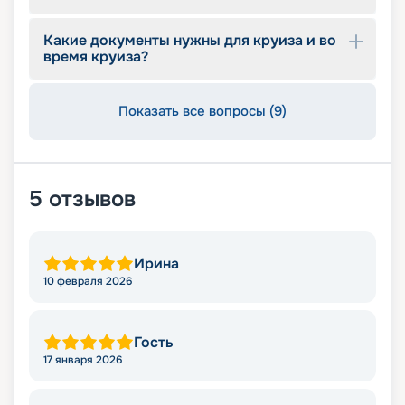
Какие документы нужны для круиза и во
время круиза?
Показать все вопросы (9)
5
отзывов
Ирина
10 февраля 2026
Гость
17 января 2026