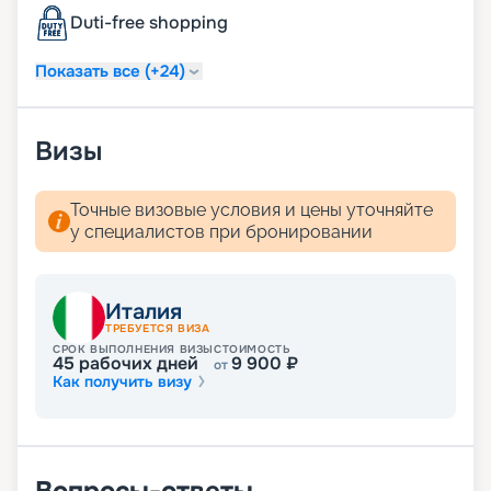
чистыми технологиями, обеспечивающими
Duti-free shopping
защиту окружающей среды. На сайте
«Круиз.онлайн» вы сможете найти все
Показать все (+24)
возможные путевки в круизы на этом лайнере.
Изучайте описание, план, маршруты,
характеристики, размер, схемы, фото лайнера,
читайте отзывы других туристов и бронируйте
Визы
свой тур на 2026 - 2027 г. уже сейчас.
Погрузитесь в морскую атмосферу и
насладитесь уникальным путешествием на MSC
Точные визовые условия и цены уточняйте
Euribia.
у специалистов при бронировании
Италия
ТРЕБУЕТСЯ ВИЗА
СРОК ВЫПОЛНЕНИЯ ВИЗЫ
СТОИМОСТЬ
45
рабочих дней
9 900
₽
от
Как получить визу