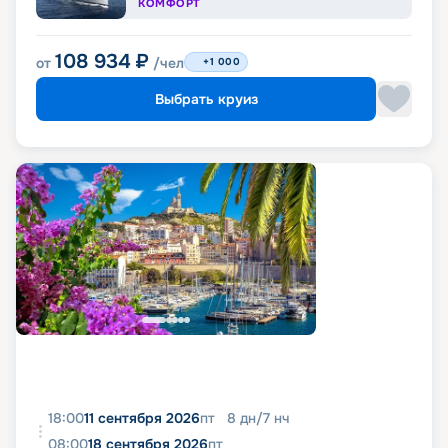
КОМФОРТ
108 934
₽
от
/чел
+1 000
Выбрать круиз
18:00
11 сентября 2026
пт
8
дн
/
7
нч
08:00
18 сентября 2026
пт