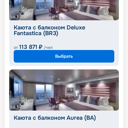
Каюта с балконом Deluxe
Fantastica (BR3)
113 871
₽
от
/чел
Выбрать
Каюта с балконом Aurea (BA)