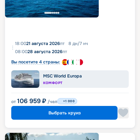
18:00
21 августа 2026
пт
8
дн
/
7
нч
08:00
28 августа 2026
пт
Вы посетите 4 страны:
MSC World Europa
КОМФОРТ
106 959
₽
от
/чел
+1 000
Выбрать круиз