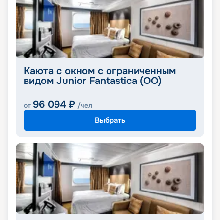
Каюта с окном с ограниченным
видом Junior Fantastica (OO)
96 094
₽
от
/чел
Выбрать