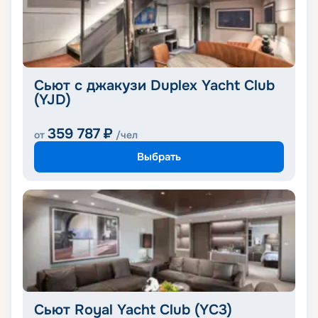
Сьют с джакузи Duplex Yacht Club
(YJD)
359 787
₽
от
/чел
Выбрать
Сьют Royal Yacht Club (YC3)