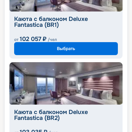
Каюта с балконом Deluxe
Fantastica (BR1)
102 057
₽
от
/чел
Выбрать
Каюта с балконом Deluxe
Fantastica (BR2)