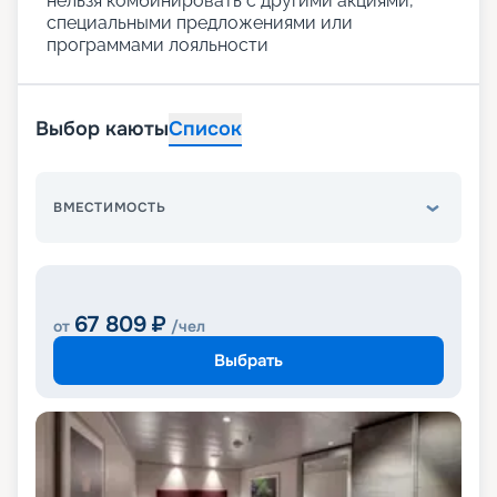
нельзя комбинировать с другими акциями,
специальными предложениями или
программами лояльности
Выбор каюты
Список
ВМЕСТИМОСТЬ
67 809
₽
от
/чел
Выбрать