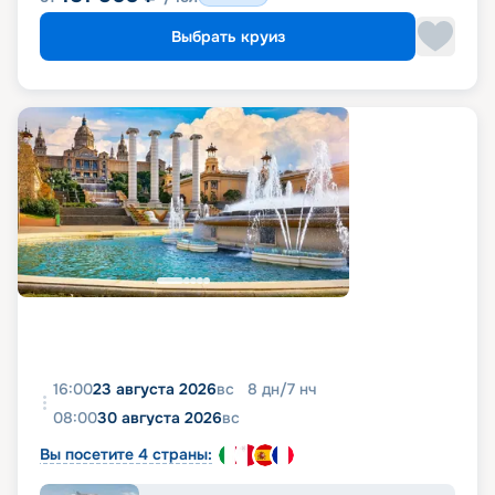
Выбрать круиз
16:00
23 августа 2026
вс
8
дн
/
7
нч
08:00
30 августа 2026
вс
Вы посетите 4 страны: