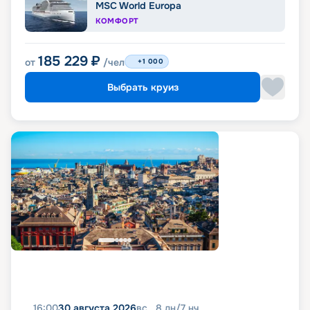
MSC World Europa
КОМФОРТ
185 229
₽
от
/чел
+1 000
Выбрать круиз
16:00
30 августа 2026
вс
8
дн
/
7
нч