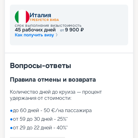
Италия
ТРЕБУЕТСЯ ВИЗА
СРОК ВЫПОЛНЕНИЯ ВИЗЫ
СТОИМОСТЬ
45
рабочих дней
9 900
₽
от
Как получить визу
Вопросы-ответы
Правила отмены и возврата
Количество дней до круиза — процент
удержания от стоимости:
●
до 60 дней - 50 €/на пассажира
●
от 59 до 30 дней - 25%*
●
от 29 до 22 дней - 40%*