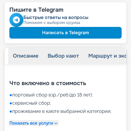
Пишите в Telegram
Быстрые ответы на вопросы
Поможем с выбором круиза
Написать в Telegram
Описание
Выбор кают
Маршрут и экск
+
33
фотографий
Что включено в стоимость
●
портовый сбор взр./реб.(до 18 лет);
●
сервисный сбор;
●
проживание в каюте выбранной категории;
Показать все услуги