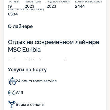
ПАЛУБЫ
РЕНОВАЦИЯ
ГОД ПОСТРОЙКИ
КОЛИЧЕСТВО КАЮТ
19
2023
2023
2444
ВМЕСТИМОСТЬ (ЧЕЛОВЕК)
6334
О
лайнере
Отдых на современном лайнере
MSC Euribia
Лайнер MSC Euribia – 19-палубное современное
судно, которое работает на СПГ (сжиженном
Услуги на борту
природном газе). Оно было построено в 2023
году. Дизайн выбран в ходе мирового конкурса.
На корабле может находиться до 6 334 человек.
24 hours room service
Другие его характеристики:
• ширина – 43 м;
Wifi
• длина – 331 м;
• водоизмещение – около 172 тыс. т;
Бары и салоны
• осадка – 8,7 м;
• скорость – 22 узла;