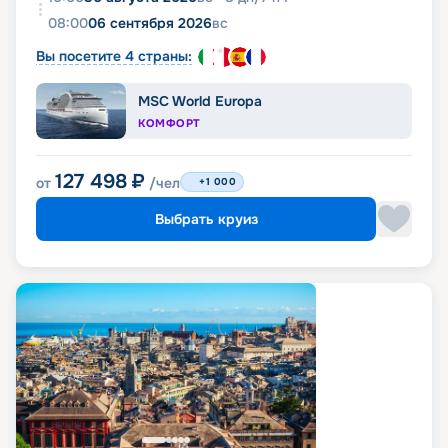
08:00
06 сентября 2026
вс
Вы посетите 4 страны:
MSC World Europa
КОМФОРТ
127 498
₽
от
/чел
+1 000
Выбрать круиз