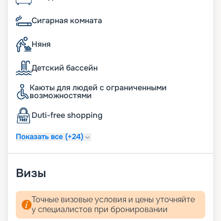
Сигарная комната
Отправляйтесь в увлекательное путешествие на
корабле MSC Euribia, где искусство в балансе с
современными технологиями. Насладитесь
Няня
комфортом и разнообразием развлечений на
борту: от ресторанов и баров до аквапарка и
Детский бассейн
театральных шоу. Дети найдут занятия в игровых
зонах от бренда LEGO, а взрослые смогут
Каюты для людей с ограниченными
расслабиться в SPA с термальной зоной.
возможностями
Корабль также оборудован экологически
чистыми технологиями, обеспечивающими
Duti-free shopping
защиту окружающей среды. На сайте
«Круиз.онлайн» вы сможете найти все
Показать все (+24)
возможные путевки в круизы на этом лайнере.
Изучайте описание, план, маршруты,
характеристики, размер, схемы, фото лайнера,
читайте отзывы других туристов и бронируйте
Визы
свой тур на 2026 - 2027 г. уже сейчас.
Погрузитесь в морскую атмосферу и
насладитесь уникальным путешествием на MSC
Точные визовые условия и цены уточняйте
Euribia.
у специалистов при бронировании