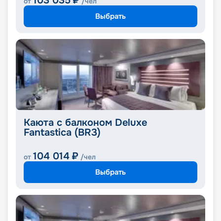
103 035
₽
от
/чел
Выбрать
Каюта с балконом Deluxe
Fantastica (BR3)
104 014
₽
от
/чел
Выбрать