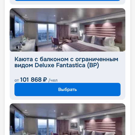
Каюта с балконом c ограниченным
видом Deluxe Fantastica (BP)
101 868
₽
от
/чел
Выбрать