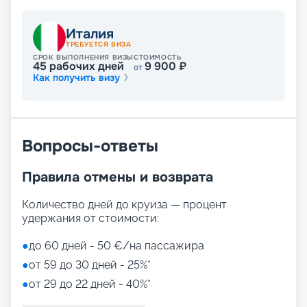
Италия
ТРЕБУЕТСЯ ВИЗА
СРОК ВЫПОЛНЕНИЯ ВИЗЫ
СТОИМОСТЬ
45
рабочих дней
9 900
₽
от
Как получить визу
Вопросы-ответы
Правила отмены и возврата
Количество дней до круиза — процент
удержания от стоимости:
●
до 60 дней - 50 €/на пассажира
●
от 59 до 30 дней - 25%*
●
от 29 до 22 дней - 40%*