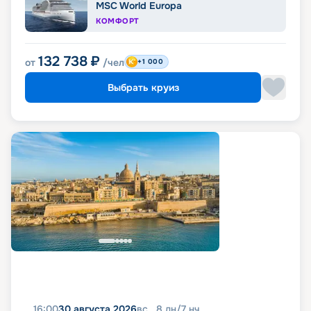
MSC World Europa
КОМФОРТ
132 738
₽
от
/чел
+1 000
Выбрать круиз
16:00
30 августа 2026
вс
8
дн
/
7
нч