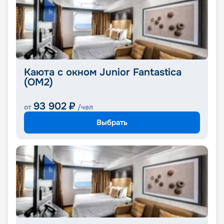
Каюта с окном Junior Fantastica
(OM2)
93 902
₽
от
/чел
Выбрать