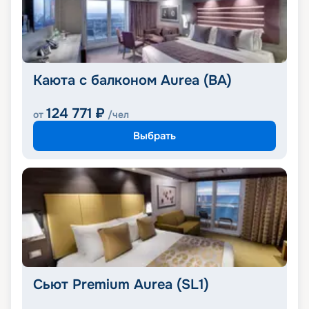
Каюта с балконом Aurea (BA)
124 771
₽
от
/чел
Выбрать
Сьют Premium Aurea (SL1)