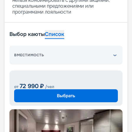
нельзя комбинировать с другими акциями,
специальными предложениями или
программами лояльности
Выбор каюты
Список
ВМЕСТИМОСТЬ
72 990
₽
от
/чел
Выбрать