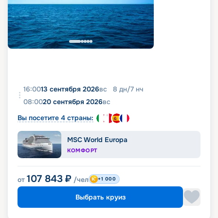
16:00
13 сентября 2026
вс
8
дн
/
7
нч
08:00
20 сентября 2026
вс
Вы посетите 4 страны:
MSC World Europa
КОМФОРТ
107 843
₽
от
/чел
+1 000
Выбрать круиз