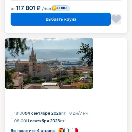
117 801
₽
от
/чел
+1 000
Выбрать круиз
18:00
04 сентября 2026
пт
8
дн
/
7
нч
08:00
11 сентября 2026
пт
Вы посетите 4 страны: