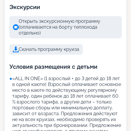
Экскурсии
Открыть экскурсионную программу
(оплачивается на борту теплохода
отдельно)
Скачать программу круиза
Условия размещения с детьми
●
«АLL IN ONE» (1 взрослый + до 3 детей до 18 лет
в одной каюте): Взрослый оплачивает основное
место в каюте по действующему регулярному
тарифу, один ребенок до 18 лет оплачивает 60
% взрослого тарифа, а другие дети – только
портовые сборы или минимальную доплату,
зависит от возраста. Предложения действуют
не на всех круизах, необходимо проверять их
актуальность при бронировании. Предложение