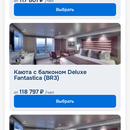
117 801
₽
от
/чел
Выбрать
Каюта с балконом Deluxe
Fantastica (BR3)
118 797
₽
от
/чел
Выбрать