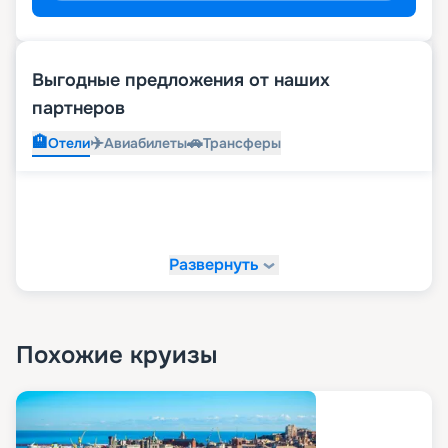
Выгодные предложения от наших
партнеров
🏨
✈️
🚗
Отели
Авиабилеты
Трансферы
Развернуть
Похожие круизы