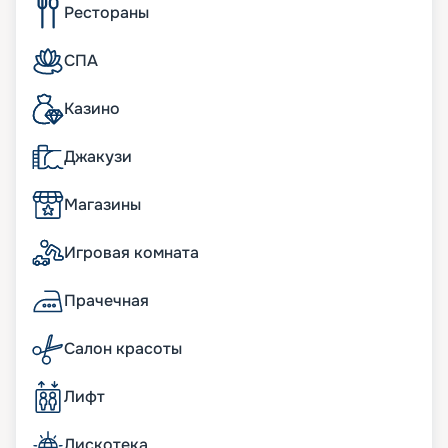
Условия на борту
Рестораны
Лайнер предлагает все необходимое, чтобы
СПА
круиз стал настоящим праздником. Вас без
сомнения приятно удивит крытый променад под
длинным светодиодным куполом с ресторанами
Казино
и бутиками в центре корабля. В театре вы
сможете посетить шоу с живыми
Джакузи
выступлениями. Также вы насладитесь SPA с
эксклюзивной термальной зоной, сауной,
паровой баней, гидромассажем,
Магазины
парикмахерской и маникюрным салонами.
Помимо прочего, выбор кают впечатлит даже
Игровая комната
привередливого туриста. Особенно понравятся
номера с балконами, с которых открывается
Прачечная
потрясающий обзор. Во время остановок вас
будут ждать увлекательные прогулки и
экскурсии по разным локациям.
Салон красоты
Для детей здесь также предлагается отдельное
развлечение. Благодаря сотрудничеству с LEGO
Лифт
самые маленькие туристы обязательно найдут
себе занятие в игровых зонах от бренда.
Дискотека