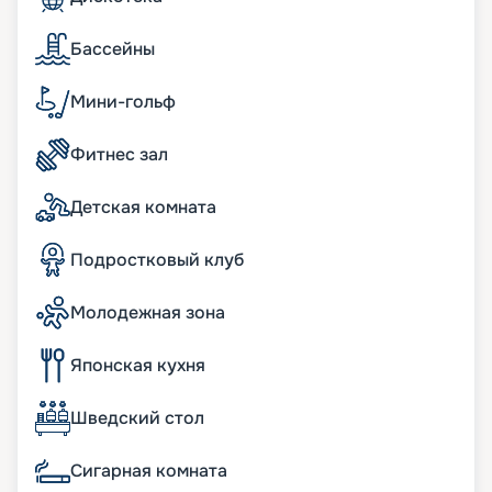
Особенности
Бассейны
Корабль оснащен передовыми технологиями для
защиты окружающей среды, включая четыре
Мини-гольф
двухтопливных двигателя, работающих на
сжиженном природном газе и иногда на
Фитнес зал
сернистом морском дизельном топливе. Это
означает, что судно не требует систем очистки
выбросов. Также предусмотрена система
Детская комната
снижения выбросов на 90%, улучшенная очистка
сточных вод, управление подводным шумом для
Подростковый клуб
защиты морской живности, интеллектуальная
вентиляция и эффективная система
кондиционирования воздуха для экономии
Молодежная зона
энергии, светодиодное освещение с
регулировкой для сокращения потребления
Японская кухня
электроэнергии.
Шведский стол
Путешествие с «Круиз.онлайн»
Сигарная комната
Отправляйтесь в увлекательное путешествие на