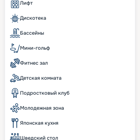
Лифт
самые маленькие туристы обязательно найдут
себе занятие в игровых зонах от бренда.
Дискотека
Особенности
Бассейны
Корабль оснащен передовыми технологиями для
защиты окружающей среды, включая четыре
Мини-гольф
двухтопливных двигателя, работающих на
сжиженном природном газе и иногда на
Фитнес зал
сернистом морском дизельном топливе. Это
означает, что судно не требует систем очистки
выбросов. Также предусмотрена система
Детская комната
снижения выбросов на 90%, улучшенная очистка
сточных вод, управление подводным шумом для
Подростковый клуб
защиты морской живности, интеллектуальная
вентиляция и эффективная система
кондиционирования воздуха для экономии
Молодежная зона
энергии, светодиодное освещение с
регулировкой для сокращения потребления
Японская кухня
электроэнергии.
Шведский стол
Путешествие с «Круиз.онлайн»