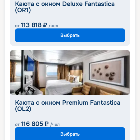
Каюта с окном Deluxe Fantastica
(OR1)
113 818
₽
от
/чел
Выбрать
Каюта с окном Premium Fantastica
(OL2)
116 805
₽
от
/чел
Выбрать