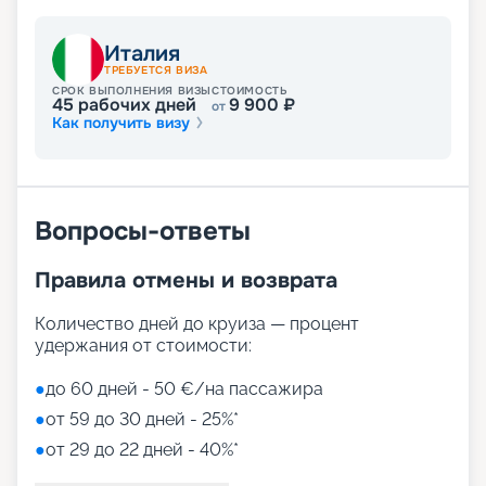
Италия
ТРЕБУЕТСЯ ВИЗА
СРОК ВЫПОЛНЕНИЯ ВИЗЫ
СТОИМОСТЬ
45
рабочих дней
9 900
₽
от
Как получить визу
Вопросы-ответы
Правила отмены и возврата
Количество дней до круиза — процент
удержания от стоимости:
●
до 60 дней - 50 €/на пассажира
●
от 59 до 30 дней - 25%*
●
от 29 до 22 дней - 40%*