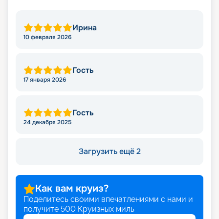
Ирина
10 февраля 2026
Гость
17 января 2026
Гость
24 декабря 2025
Загрузить ещё 2
Как вам круиз?
Поделитесь своими впечатлениями с нами и
получите
500
Круизных миль