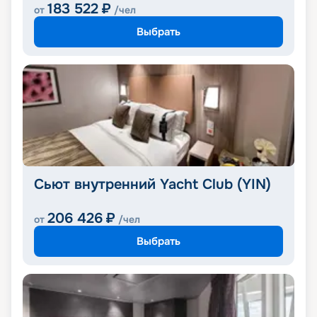
183 522
₽
от
/чел
Выбрать
Сьют внутренний Yacht Club (YIN)
206 426
₽
от
/чел
Выбрать