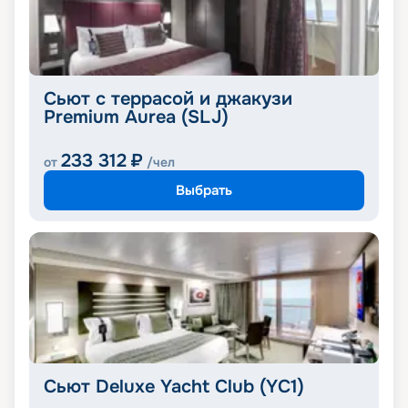
Сьют с террасой и джакузи
Premium Aurea (SLJ)
233 312
₽
от
/чел
Выбрать
Сьют Deluxe Yacht Club (YC1)