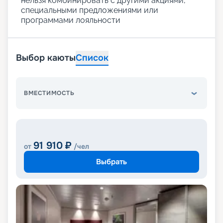
нельзя комбинировать с другими акциями,
специальными предложениями или
программами лояльности
Выбор каюты
Список
ВМЕСТИМОСТЬ
91 910
₽
от
/чел
Выбрать