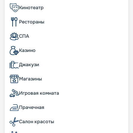
• общее число кают – 2 444.
Кинотеатр
Условия на борту
Рестораны
Лайнер предлагает все необходимое, чтобы
СПА
круиз стал настоящим праздником. Вас без
сомнения приятно удивит крытый променад под
длинным светодиодным куполом с ресторанами
Казино
и бутиками в центре корабля. В театре вы
сможете посетить шоу с живыми
Джакузи
выступлениями. Также вы насладитесь SPA с
эксклюзивной термальной зоной, сауной,
паровой баней, гидромассажем,
Магазины
парикмахерской и маникюрным салонами.
Помимо прочего, выбор кают впечатлит даже
Игровая комната
привередливого туриста. Особенно понравятся
номера с балконами, с которых открывается
Прачечная
потрясающий обзор. Во время остановок вас
будут ждать увлекательные прогулки и
экскурсии по разным локациям.
Салон красоты
Для детей здесь также предлагается отдельное
развлечение. Благодаря сотрудничеству с LEGO