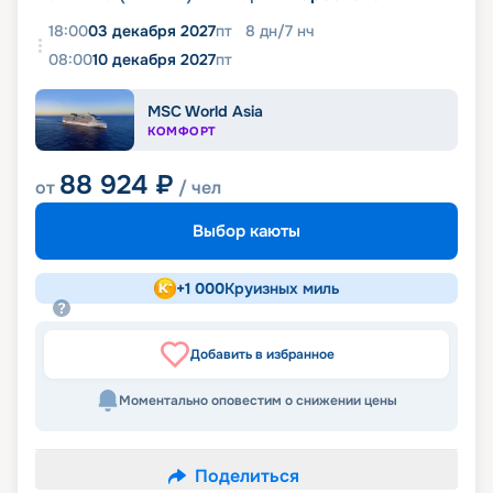
18:00
03 декабря 2027
пт
8
дн
/
7
нч
08:00
10 декабря 2027
пт
MSC World Asia
КОМФОРТ
88 924
₽
от
/ чел
Выбор каюты
+
1 000
Круизных миль
Добавить в избранное
Моментально оповестим о снижении цены
Поделиться