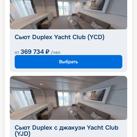
Сьют Duplex Yacht Club (YCD)
369 734
₽
от
/чел
Выбрать
Сьют Duplex с джакузи Yacht Club
(YJD)