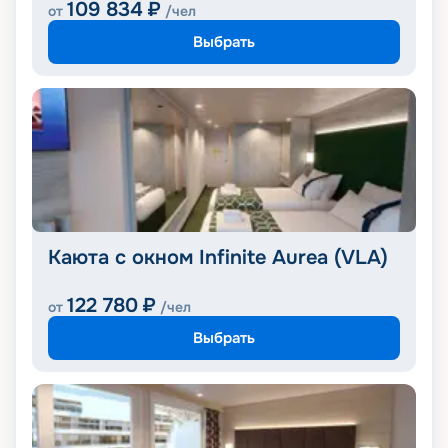
109 834
₽
от
/чел
Выбрать
Каюта с окном Infinite Aurea (VLA)
122 780
₽
от
/чел
Выбрать