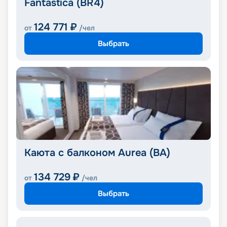
Fantastica (BR4)
124 771
₽
от
/чел
Выбрать
Каюта с балконом Aurea (BA)
134 729
₽
от
/чел
Выбрать