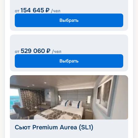
154 645
₽
от
/чел
Выбрать
529 060
₽
от
/чел
Выбрать
Сьют Premium Aurea (SL1)