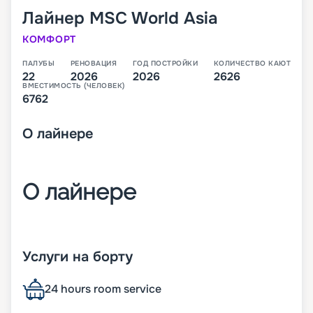
Лайнер
MSC World Asia
КОМФОРТ
ПАЛУБЫ
РЕНОВАЦИЯ
ГОД ПОСТРОЙКИ
КОЛИЧЕСТВО КАЮТ
22
2026
2026
2626
ВМЕСТИМОСТЬ (ЧЕЛОВЕК)
6762
О
лайнере
О лайнере
MSC World Asia – третий лайнер класса World,
который будет спущен на воду в 2026 году. В
Услуги на борту
своем первом сезоне он будет выполнять круизы
по Средиземноморью.
24 hours room service
На лайнере будет целые 22 палубы, с каютами,
ресторанами, барами и большим количеством