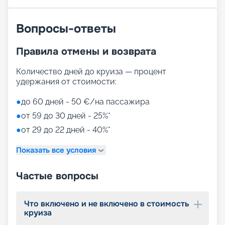
активных спортивных игр.
На выбор представлены такие пространства:
Zen District (оздоровительный и
Вопросы-ответы
релаксационный комплекс только для взрослых)
Family District (с 10 детскими площадками/
Правила отмены и возврата
бассейнами, клубами, игровыми зонами)
Family Sundeck (зона для загара, подходящая
для детей)
Количество дней до круиза — процент
Aquapark (с открытыми игровыми
удержания от стоимости:
площадками, бассейнами-лягушатниками,
водными пушками, 3 водными горками с
●
до 60 дней - 50 €/на пассажира
эффектами виртуальной реальности)
●
от 59 до 30 дней - 25%*
мини-гольф и теннис
●
от 29 до 22 дней - 40%*
7 бассейнов
11 джакузи
Показать все условия
детский внутренний комплекс,
спроектированный Lego & Chicco
Частые вопросы
Что включено и не включено в стоимость
круиза