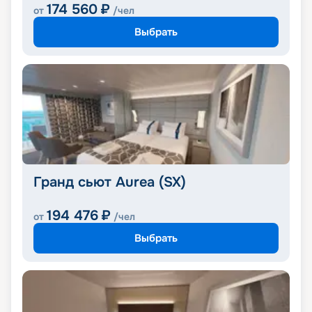
174 560
₽
от
/чел
Выбрать
Гранд сьют Aurea (SX)
194 476
₽
от
/чел
Выбрать