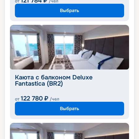
121 784
₽
от
/чел
Выбрать
Каюта с балконом Deluxe
Fantastica (BR2)
122 780
₽
от
/чел
Выбрать