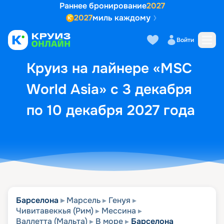
Раннее бронирование
2027
2027
миль каждому
Описание
Выбор кают
Маршрут и экск
Войти
Круиз на лайнере «MSC
World Asia» с 3 декабря
по 10 декабря 2027 года
Барселона
Марсель
Генуя
Чивитавеккья (Рим)
Мессина
Валлетта (Мальта)
В море
Барселона