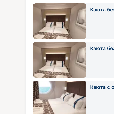
Каюта без
Каюта без
Каюта с о