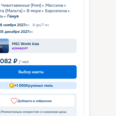
Чивитавеккья (Рим)
Мессина
та (Мальта)
В море
Барселона
ль
Генуя
8 ноября 2027
вс
8
дн
/
7
нч
05 декабря 2027
вс
MSC World Asia
КОМФОРТ
 082
₽
/ чел
Выбор каюты
+
1 000
Круизных миль
Добавить в избранное
Моментально оповестим о снижении цены