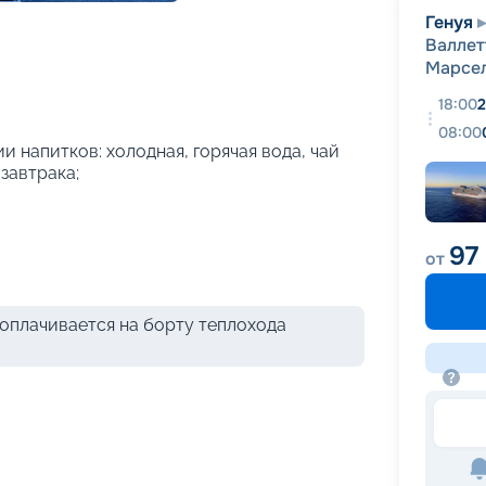
+
26
фотографий
Генуя
Валлет
Марсе
18:00
2
08:00
и напитков: холодная, горячая вода, чай
 завтрака;
97
от
оплачивается на борту теплохода