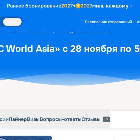
Раннее бронирование
2027
+
2027
миль каждому
рсии
Лайнер
Визы
Вопросы-ответы
Отзывы
0
Яхты
Расписание отправлений
А
SC World Asia» с 28 ноября по 5 декабря 2027 года
 World Asia» с 28 ноября по 5
рсии
Лайнер
Визы
Вопросы-ответы
Отзывы
0