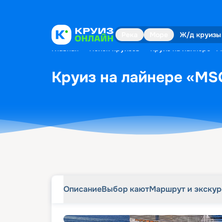
Описание
Выбор кают
Маршрут и экску
Река
Море
Ж/д круизы
Главная
•
Поиск круизов
•
Круиз на лайнере «M
Круиз на лайнере «MSC
Описание
Выбор кают
Маршрут и экску