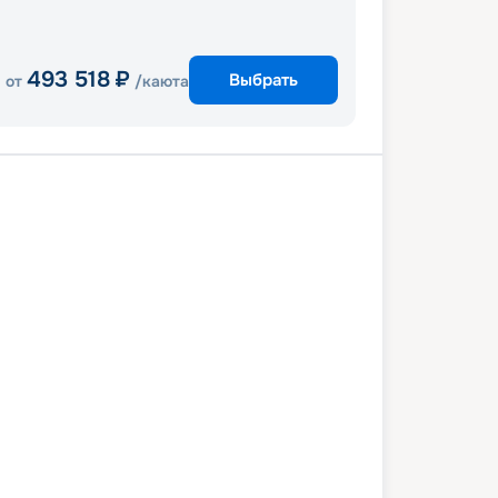
493 518
₽
Выбрать
от
/каюта
и
Гранд Кайман
Косумель
у
Майами
2 января 2028
вс
7
дн
/
6
нч
08 января 2028
сб
Celebrity Beyond
ПРЕМИУМ
 снижена на
31
%
/ Выгода
34 620
₽
 425
₽
/ чел