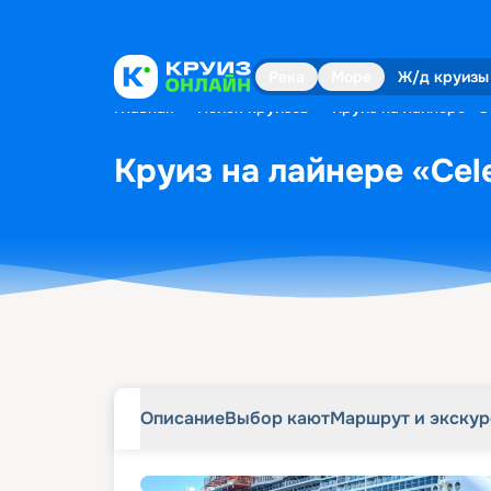
Описание
Выбор кают
Маршрут и экску
Река
Море
Ж/д круизы
Главная
•
Поиск круизов
•
Круиз на лайнере «Ce
Круиз на лайнере «Cele
Описание
Выбор кают
Маршрут и экску