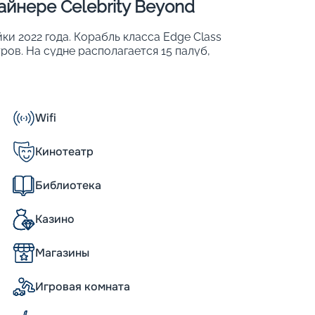
йнере Celebrity Beyond
ки 2022 года. Корабль класса Edge Class
ров. На судне располагается 15 палуб,
бходимыми удобствами и различными
 теплоходе могут разместиться 3260
т развить максимальную скорость 22 узла,
емы для стабилизации качки. Также
Wifi
о для развлечений, еды и отдыха;
ие программы;
Кинотеатр
ерах разного класса;
пинга;
Библиотека
я гостей сьютов.
технологически продвинутых теплоходов.
Казино
ь на свет и пространство, а такая
ближе к морю.
Магазины
а, уникальные возможности
Игровая комната
d во многом относятся к уникальным
ожностью трансформации, сулящее новые