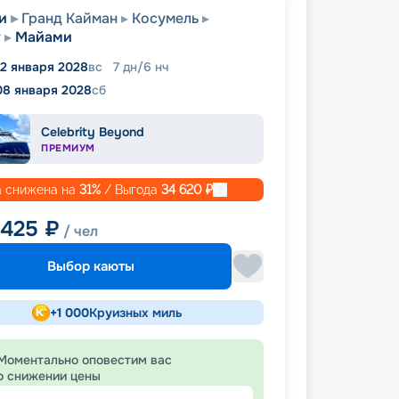
и
Гранд Кайман
Косумель
у
Майами
2 января 2028
вс
7
дн
/
6
нч
08 января 2028
сб
Celebrity Beyond
ПРЕМИУМ
 снижена на
31
%
/ Выгода
34 620
₽
 425
₽
/ чел
Выбор каюты
+
1 000
Круизных миль
Моментально оповестим вас
о снижении цены