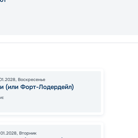
Майам
Насса
15:30
0
01.2028
,
Воскресенье
и (или Форт-Лодердейл)
07:00
ИЕ
Цена
78
.01.2028
,
Вторник
от