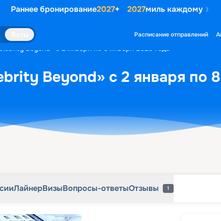
Раннее бронирование
2027
+
2027
миль каждому
рсии
Лайнер
Визы
Вопросы-ответы
Отзывы
1
Яхты
Расписание отправлений
А
lebrity Beyond» с 2 января по 8 января 2028 года
brity Beyond» с 2 января по 
рсии
Лайнер
Визы
Вопросы-ответы
Отзывы
1