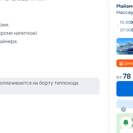
+
11
фотографий
Майам
Насса
15:30
0
рии;
07:00
кроме напитков);
айнера;
Цена
78
от
оплачивается на борту теплохода