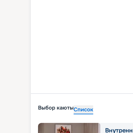
Выбор каюты
Список
Внутренн