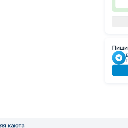
Пишит
яя каюта