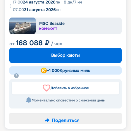
17:00
24 августа 2026
пн
8
дн
/
7
нч
07:00
31 августа 2026
пн
MSC Seaside
КОМФОРТ
168 088
₽
от
/ чел
Выбор каюты
+
1 000
Круизных миль
Добавить в избранное
Моментально оповестим о снижении цены
Поделиться