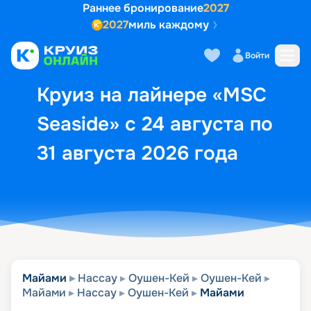
Раннее бронирование
2027
2027
миль каждому
Описание
Выбор кают
Маршрут и экск
Войти
Круиз на лайнере «MSC
Seaside» с 24 августа по
31 августа 2026 года
Майами
Нассау
Оушен-Кей
Оушен-Кей
Майами
Нассау
Оушен-Кей
Майами