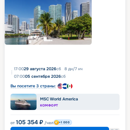
17:00
29 августа 2026
сб
8
дн
/
7
нч
07:00
05 сентября 2026
сб
Вы посетите 3 страны:
MSC World America
КОМФОРТ
105 354
₽
от
/чел
+1 000