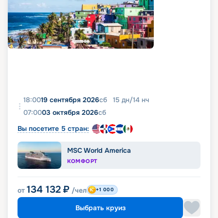
18:00
19 сентября 2026
сб
15
дн
/
14
нч
07:00
03 октября 2026
сб
Вы посетите 5 стран:
MSC World America
КОМФОРТ
134 132
₽
от
/чел
+1 000
Выбрать круиз