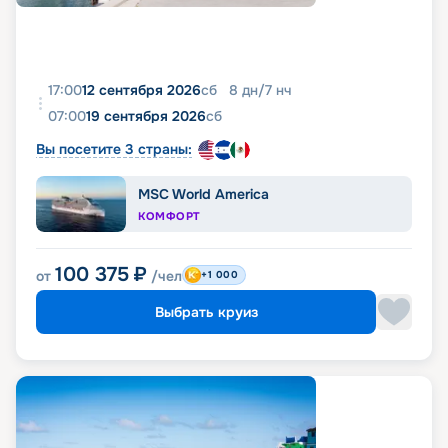
17:00
12 сентября 2026
сб
8
дн
/
7
нч
07:00
19 сентября 2026
сб
Вы посетите 3 страны:
MSC World America
КОМФОРТ
100 375
₽
от
/чел
+1 000
Выбрать круиз