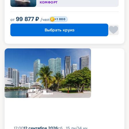
КОМФОРТ
99 877
₽
от
/чел
+1 000
Выбрать круиз
17:00
12 сентября 2026
сб
15
дн
/
14
нч