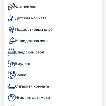
вариант круиза в 2026 - 2027 годах. Ждем вас на
борту корабля!
Фитнес зал
Детская комната
Подростковый клуб
Молодежная зона
Шведский стол
Боулинг
Сауна
Сигарная комната
Игровые автоматы