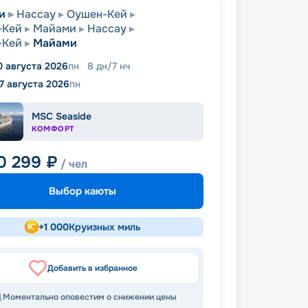
и
Нассау
Оушен-Кей
-Кей
Майами
Нассау
-Кей
Майами
0 августа 2026
пн
8
дн
/
7
нч
17 августа 2026
пн
MSC Seaside
КОМФОРТ
0 299
₽
/ чел
Выбор каюты
+
1 000
Круизных миль
Добавить в избранное
Моментально оповестим о снижении цены