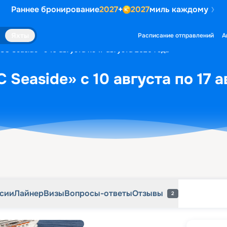
Раннее бронирование
2027
+
2027
миль каждому
рсии
Лайнер
Визы
Вопросы-ответы
Отзывы
2
Яхты
Расписание отправлений
А
C Seaside» с 10 августа по 17 августа 2026 года
Seaside» с 10 августа по 17 а
рсии
Лайнер
Визы
Вопросы-ответы
Отзывы
2