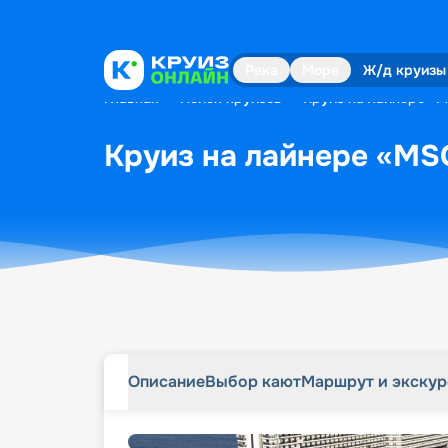
Описание
Выбор кают
Маршрут и экску
Река
Море
Ж/д круизы
Главная
•
Поиск круизов
•
Круиз на лайнере «MS
Круиз на лайнере «MSC 
Описание
Выбор кают
Маршрут и экску