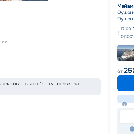
+
25
фотографий
Майам
Оушен
Оушен
17:00
1
07:00
рии;
25
от
оплачивается на борту теплохода