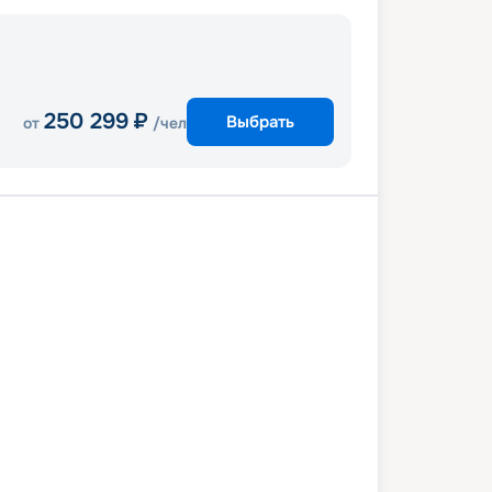
250 299
₽
Выбрать
от
/чел
и
Нассау
Оушен-Кей
-Кей
Майами
Нассау
-Кей
Майами
0 августа 2026
пн
8
дн
/
7
нч
17 августа 2026
пн
MSC Seaside
КОМФОРТ