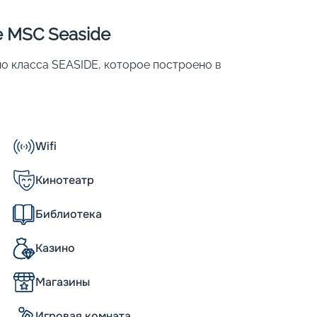
е MSC Seaside
но класса SEASIDE, которое построено в
ла;
Wifi
 323 метра;
Кинотеатр
Библиотека
 яркой отличительной чертой корабля
Казино
шения и большой уровень
ое количество общественных помещений,
Магазины
выход на открытую палубу. Также
ольшой променад длиной 323 метра. Он
изко к уровню воды. На этом участке
Игровая комната