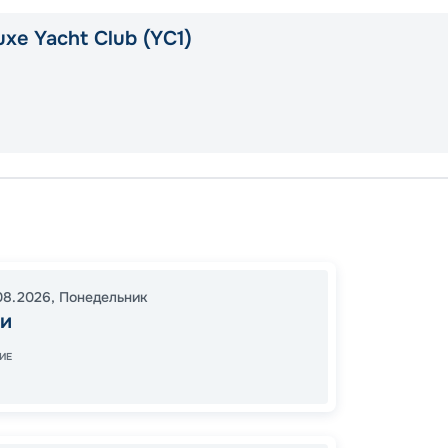
xe Yacht Club (YC1)
Майам
Оушен
Оушен
08.2026
,
Понедельник
17:00
1
и
07:00
ИЕ