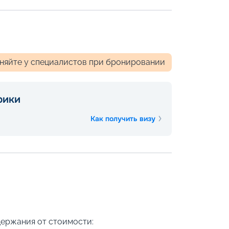
чняйте у специалистов при бронировании
рики
Как получить визу
держания от стоимости: