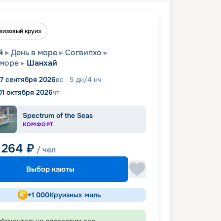
визовый круиз
й
День в море
Согвипхо
 море
Шанхай
7 сентября 2026
вс
5
дн
/
4
нч
01 октября 2026
чт
Spectrum of the Seas
КОМФОРТ
 264
₽
/ чел
Выбор каюты
+
1 000
Круизных миль