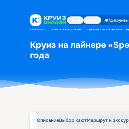
Описание
Выбор кают
Маршрут и экску
Река
Море
Ж/д круизы
Главная
•
Поиск круизов
•
Круиз на лайнере «Sp
Круиз на лайнере «Spec
года
Описание
Выбор кают
Маршрут и экску