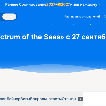
Раннее бронирование
2027
+
2027
миль каждому
рсии
Лайнер
Визы
Вопросы-ответы
Отзывы
6
Яхты
Расписание отправлений
А
ectrum of the Seas» с 27 сентября по 1 октября 2026 года
trum of the Seas» с 27 сентяб
рсии
Лайнер
Визы
Вопросы-ответы
Отзывы
6