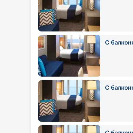
С балконо
С балкон
С балконо