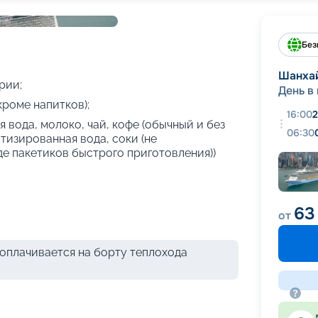
+
26
фотографий
Без
Шанха
рии;
День в
кроме напитков);
16:00
2
 вода, молоко, чай, кофе (обычный и без
06:30
атизированная вода, соки (не
де пакетиков быстрого приготовления))
63
от
оплачивается на борту теплохода