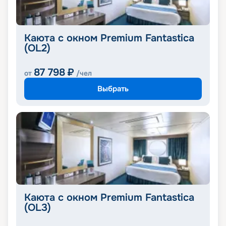
Каюта с окном Premium Fantastica
(OL2)
87 798
₽
от
/чел
Выбрать
Каюта с окном Premium Fantastica
(OL3)