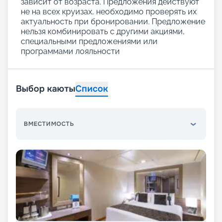
зависит от возраста. Предложения действуют
не на всех круизах, необходимо проверять их
актуальность при бронировании. Предложение
нельзя комбинировать с другими акциями,
специальными предложениями или
программами лояльности
Выбор каюты
Список
ВМЕСТИМОСТЬ