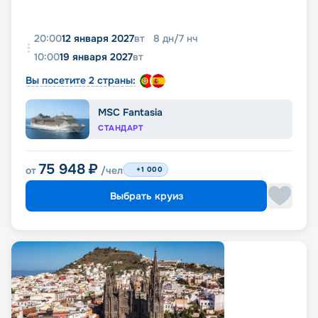
20:00
12 января 2027
вт
8
дн
/
7
нч
10:00
19 января 2027
вт
Вы посетите 2 страны:
MSC Fantasia
СТАНДАРТ
75 948
₽
от
/чел
+1 000
Выбрать круиз