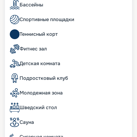
Бассейны
Питание на лайнере MSC
Спортивные площадки
Fantasia
Теннисный корт
Питание по системе «все включено» входит в
стоимость тура. Пассажиров приглашают
основные рестораны с заказным меню, а также
Фитнес зал
ресторан со «шведским столом». Меню
отличается разнообразием: посетителям
Детская комната
предлагают блюда средиземноморской,
американской, мексиканской, итальянской,
французской кухни. По желанию можно заказать
Подростковый клуб
вегетарианские, диетические, детские блюда.
Кроме ресторанов, туристов гостеприимно
Молодежная зона
встретят в многочисленных барах и лаунжах,
предлагающих разнообразные напитки, закуски,
Шведский стол
десерты.
Развлечения на лайнере
Сауна
На 18 палубах гигантского плавучего отеля
Сигарная комната