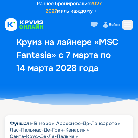
Раннее бронирование
2027
2027
миль каждому
Описание
Выбор кают
Маршрут и экск
Войти
Круиз на лайнере «MSC
Fantasia» с 7 марта по
14 марта 2028 года
Фуншал
В море
Арресифе-Де-Лансароте
Лас-Пальмас-Де-Гран-Канария
Санта-Крус-Де-Ла-Пальма