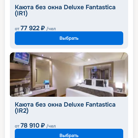
Каюта без окна Deluxe Fantastica
(IR1)
77 922
₽
от
/чел
Выбрать
Каюта без окна Deluxe Fantastica
(IR2)
78 910
₽
от
/чел
Выбрать