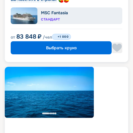
MSC Fantasia
СТАНДАРТ
83 848
₽
от
/чел
+1 000
Выбрать круиз