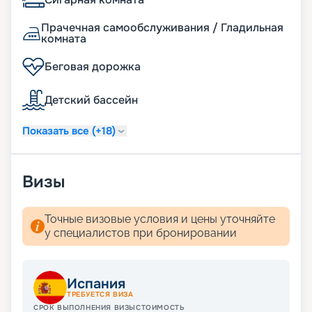
разместилась развлекательная инфраструктура,
по разнообразию не уступающая городской.
Прачечная самообслуживания / Гладильная
Бассейны и джакузи, аквапарк и тренажерные
комната
залы, спа-комплекс Aurea Spa и Wellness center,
театр Teatro L’Avanguardia и 4D-кинотеатры – это
Беговая дорожка
только начальные пункты списка развлечений.
Отдельные игровые зоны и развлекательные
Детский бассейн
программы ждут юных путешественников.
Показать все (+18)
Путешествуйте с
«Круиз.онлайн»
Визы
Наша компания предлагает купить путевку на
лайнер MSC Fantasia в навигацию 2026 - 2027 г.
На сайте вы найдете актуальное расписание и
Точные визовые условия и цены уточняйте
маршруты круизов, цену путевки, схемы палуб,
у специалистов при бронировании
описание кают, фото внутренних интерьеров,
отзывы опытных круизеров. Если у вас возникли
вопросы, вас с удовольствием
Испания
проконсультирует опытный специалист
ТРЕБУЕТСЯ ВИЗА
компании. Круиз на лайнере MSC Fantasia –
СРОК ВЫПОЛНЕНИЯ ВИЗЫ
СТОИМОСТЬ