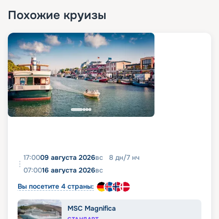
Похожие круизы
17:00
09 августа 2026
вс
8
дн
/
7
нч
07:00
16 августа 2026
вс
Вы посетите 4 страны:
MSC Magnifica