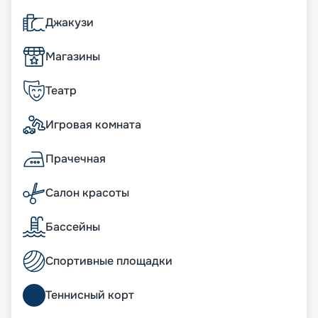
К услугам пассажиров
Джакузи
MSC Fantasia поражает туристов своими
масштабами: 18 палуб, 1637 кают, 4363
Магазины
пассажира. Не меньшее впечатление
производит уникальный дизайн внутренних
Театр
интерьеров. У попавших внутрь
путешественников перехватывает дыхание от
Игровая комната
красоты пятиуровневого атриума, прозрачного
потолка с видом на проплывающие облака или
звезды, и стеклянных лестниц, украшенных
Прачечная
кристаллами Сваровски. Гостей ожидают
комфортабельные каюты с ванной комнатой,
Салон красоты
оснащенные всем необходимым для отдыха.
Почти 80 % кают имеют выход на личный балкон.
Бассейны
Питание на лайнере MSC
Спортивные площадки
Fantasia
Теннисный корт
Питание по системе «все включено» входит в
стоимость тура. Пассажиров приглашают