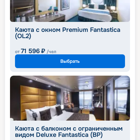
Каюта с окном Premium Fantastica
(OL2)
71 596
₽
от
/чел
Выбрать
Каюта с балконом с ограниченным
видом Deluxe Fantastica (BP)