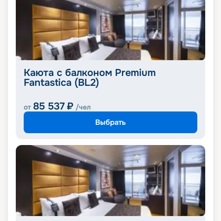
Каюта с балконом Premium
Fantastica (BL2)
85 537
₽
от
/чел
Выбрать