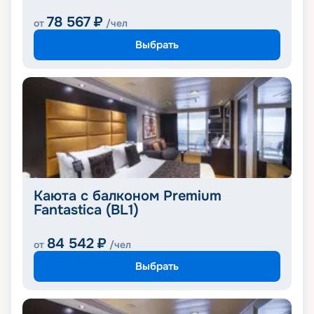
78 567
₽
от
/чел
Выбрать
Каюта с балконом Premium
Fantastica (BL1)
84 542
₽
от
/чел
Выбрать