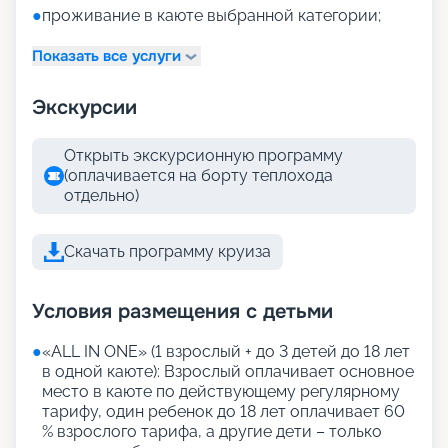
●
проживание в каюте выбранной категории;
Показать все услуги
Экскурсии
Открыть экскурсионную программу
(оплачивается на борту теплохода
отдельно)
Скачать программу круиза
Условия размещения с детьми
●
«АLL IN ONE» (1 взрослый + до 3 детей до 18 лет
в одной каюте): Взрослый оплачивает основное
место в каюте по действующему регулярному
тарифу, один ребенок до 18 лет оплачивает 60
% взрослого тарифа, а другие дети – только