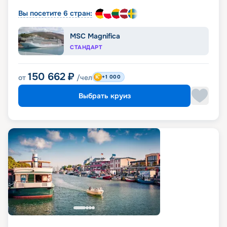
Вы посетите 6 стран:
MSC Magnifica
СТАНДАРТ
150 662
₽
от
/чел
+1 000
Выбрать круиз