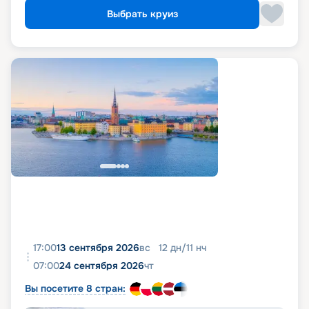
Выбрать круиз
17:00
13 сентября 2026
вс
12
дн
/
11
нч
07:00
24 сентября 2026
чт
Вы посетите 8 стран: