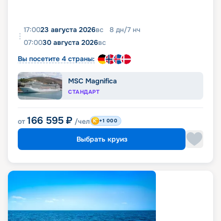
17:00
23 августа 2026
вс
8
дн
/
7
нч
07:00
30 августа 2026
вс
Вы посетите 4 страны:
MSC Magnifica
СТАНДАРТ
166 595
₽
от
/чел
+1 000
Выбрать круиз