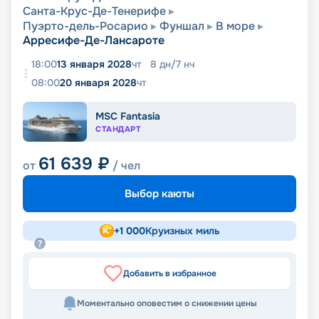
Санта-Крус-Де-Тенерифе
Пуэрто-дель-Росарио
Фуншал
В море
Арресифе-Де-Лансароте
18:00
13 января 2028
чт
8
дн
/
7
нч
08:00
20 января 2028
чт
MSC Fantasia
СТАНДАРТ
61 639
₽
от
/ чел
Выбор каюты
+
1 000
Круизных миль
Добавить в избранное
Моментально оповестим о снижении цены