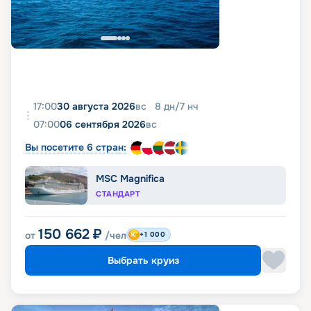
17:00
30 августа 2026
вс
8
дн
/
7
нч
07:00
06 сентября 2026
вс
Вы посетите 6 стран:
MSC Magnifica
СТАНДАРТ
150 662
₽
от
/чел
+1 000
Выбрать круиз