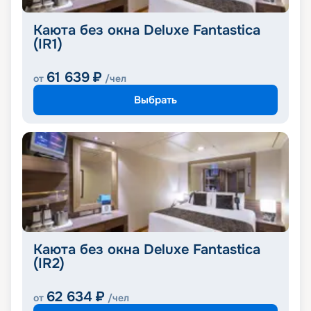
Каюта без окна Deluxe Fantastica
(IR1)
61 639
₽
от
/чел
Выбрать
Каюта без окна Deluxe Fantastica
(IR2)
62 634
₽
от
/чел