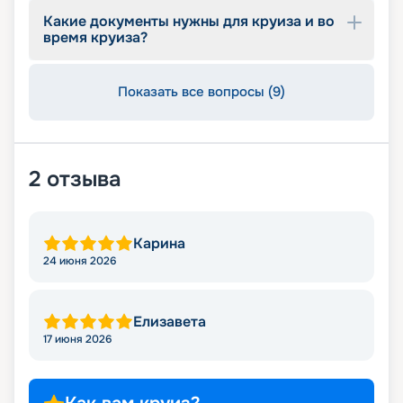
Какие документы нужны для круиза и во
время круиза?
Показать все вопросы (9)
2
отзыва
Карина
24 июня 2026
Елизавета
17 июня 2026