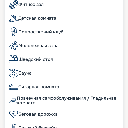
основные рестораны с заказным меню, а также
Фитнес зал
ресторан со «шведским столом». Меню
отличается разнообразием: посетителям
Детская комната
предлагают блюда средиземноморской,
американской, мексиканской, итальянской,
французской кухни. По желанию можно заказать
Подростковый клуб
вегетарианские, диетические, детские блюда.
Кроме ресторанов, туристов гостеприимно
Молодежная зона
встретят в многочисленных барах и лаунжах,
предлагающих разнообразные напитки, закуски,
Шведский стол
десерты.
Развлечения на лайнере
Сауна
На 18 палубах гигантского плавучего отеля
Сигарная комната
разместилась развлекательная инфраструктура,
по разнообразию не уступающая городской.
Прачечная самообслуживания / Гладильная
Бассейны и джакузи, аквапарк и тренажерные
комната
залы, спа-комплекс Aurea Spa и Wellness center,
театр Teatro L’Avanguardia и 4D-кинотеатры – это
Беговая дорожка
только начальные пункты списка развлечений.
Отдельные игровые зоны и развлекательные
Детский бассейн