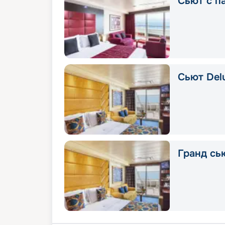
Сьют с п
Сьют Delu
Гранд сью