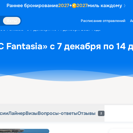
Раннее бронирование
2027
+
2027
миль каждому
рсии
Лайнер
Визы
Вопросы-ответы
Отзывы
2
Яхты
Расписание отправлений
А
C Fantasia» с 7 декабря по 14 декабря 2027 года
 Fantasia» с 7 декабря по 14 
рсии
Лайнер
Визы
Вопросы-ответы
Отзывы
2