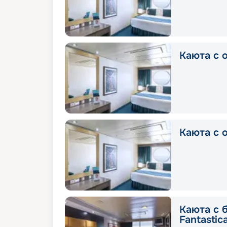
Каюта с о
Каюта с о
Каюта с 
Fantastic