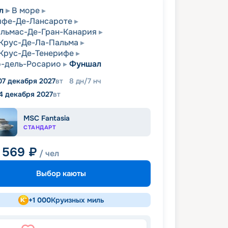
л
В море
ифе-Де-Лансароте
льмас-Де-Гран-Канария
Крус-Де-Ла-Пальма
Крус-Де-Тенерифе
-дель-Росарио
Фуншал
07 декабря 2027
вт
8
дн
/
7
нч
4 декабря 2027
вт
MSC Fantasia
СТАНДАРТ
 569
₽
/ чел
Выбор каюты
+
1 000
Круизных миль