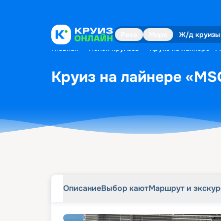
Описание
Выбор кают
Маршрут и экску
Река
Море
Ж/д круизы
Главная
•
Поиск круизов
•
Круиз на лайнере «MS
Круиз на лайнере «MSC
Описание
Выбор кают
Маршрут и экску