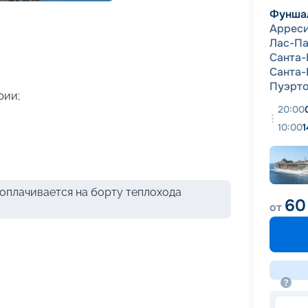
+
60
фотографий
Фунша
Аррес
Лас-Па
Санта-
Санта-
Пуэрто
рии;
20:00
10:00
1
оплачивается на борту теплохода
60
от