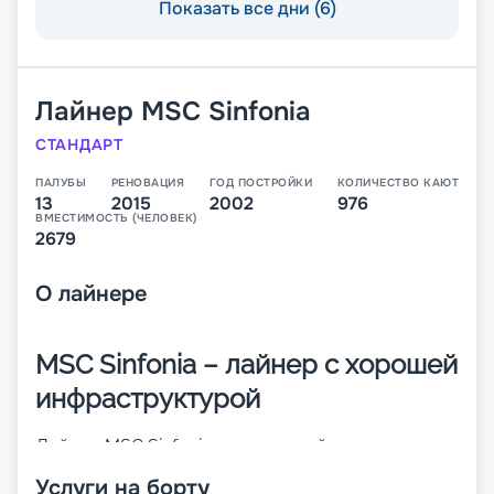
Показать все дни (6)
Лайнер
MSC Sinfonia
СТАНДАРТ
ПАЛУБЫ
РЕНОВАЦИЯ
ГОД ПОСТРОЙКИ
КОЛИЧЕСТВО КАЮТ
13
2015
2002
976
ВМЕСТИМОСТЬ (ЧЕЛОВЕК)
2679
О
лайнере
MSC Sinfonia – лайнер с хорошей
инфраструктурой
Лайнер MSC Sinfonia – это второй из круизных
кораблей класса MSC Cruises Lirica. Он был
Услуги на борту
построен во Франции в 2001 году. В 2015-м