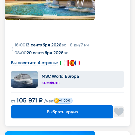
16:00
13 сентября 2026
вс
8
дн
/
7
нч
08:00
20 сентября 2026
вс
Вы посетите 4 страны:
MSC World Europa
КОМФОРТ
105 971
₽
от
/чел
+1 000
Выбрать круиз