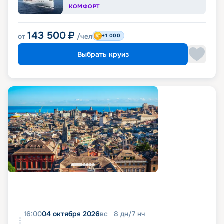
КОМФОРТ
143 500
₽
от
/чел
+1 000
Выбрать круиз
16:00
04 октября 2026
вс
8
дн
/
7
нч