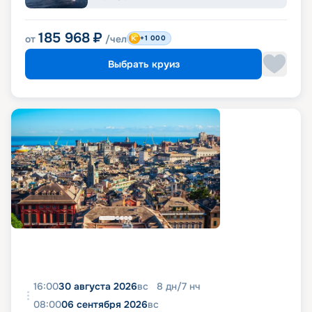
185 968
₽
от
/чел
+1 000
Выбрать круиз
16:00
30 августа 2026
вс
8
дн
/
7
нч
08:00
06 сентября 2026
вс