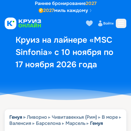
Раннее бронирование
2027
2027
миль каждому
Описание
Выбор кают
Маршрут и экск
Войти
Круиз на лайнере «MSC
Sinfonia» с 10 ноября по
17 ноября 2026 года
Генуя
Ливорно
Чивитавеккья (Рим)
В море
Валенсия
Барселона
Марсель
Генуя