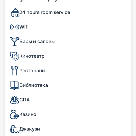
проведена его реновация. Чтобы создать
ощущение визуальной легкости и обеспечить
24 hours room service
хороший обзор, более 50 % поверхностей на
судне светопрозрачные. К ним относят ростовые
Wifi
иллюминаторы, световые окна, стеклянные
навесы и витражи. На лайнере 976
Бары и салоны
комфортабельных кают (из них 132 сьюта с
балконами), где могут с удобством разместиться
2 679 пассажиров. Другие его особенности:
Кинотеатр
• длина – почти 275 м;
• ширина – 32 м;
Рестораны
• общее количество палуб – 13;
• круизная скорость – 21 узел;
• по 2 джакузи и бассейна;
Библиотека
• наличие развлечений для спортсменов,
киноманов, шопоголиков и др.
СПА
Питание на лайнере MSC
Казино
Sinfonia
Джакузи
В стоимость круизной путевки входит питание