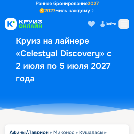
Раннее бронирование
2027
2027
миль каждому
Описание
Выбор кают
Маршрут и экск
Войти
Круиз на лайнере
«Celestyal Discovery» с
2 июля по 5 июля 2027
года
Афины/Лаврион
Миконос
Кушадасы