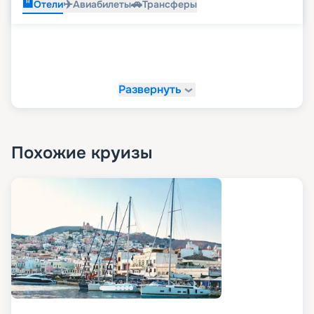
🏨
✈️
🚗
Отели
Авиабилеты
Трансферы
Развернуть
Похожие круизы