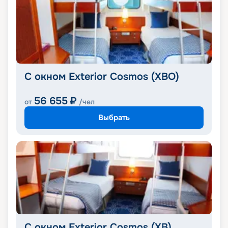
С окном Exterior Cosmos (XBO)
56 655
₽
от
/чел
Выбрать
С окном Exterior Cosmos (XB)