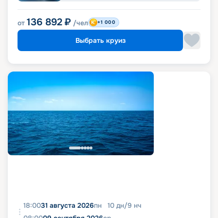
136 892
₽
от
/чел
+1 000
Выбрать круиз
18:00
31 августа 2026
пн
10
дн
/
9
нч