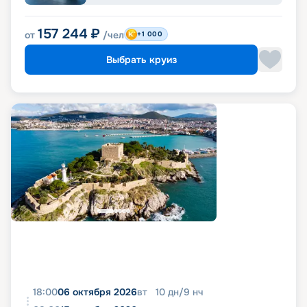
157 244
₽
от
/чел
+1 000
Выбрать круиз
18:00
06 октября 2026
вт
10
дн
/
9
нч