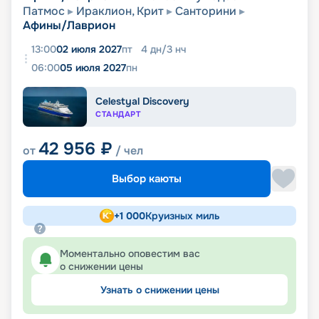
Патмос
Ираклион, Крит
Санторини
Афины/Лаврион
13:00
02 июля 2027
пт
4
дн
/
3
нч
06:00
05 июля 2027
пн
Celestyal Discovery
СТАНДАРТ
42 956
₽
от
/ чел
Выбор каюты
+
1 000
Круизных миль
Моментально оповестим вас
о снижении цены
Узнать о снижении цены