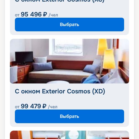
95 496
₽
от
/чел
Выбрать
С окном Exterior Cosmos (XD)
99 479
₽
от
/чел
Выбрать