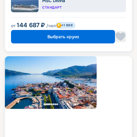
MSC Divina
СТАНДАРТ
144 687
₽
от
/чел
+1 000
Выбрать круиз