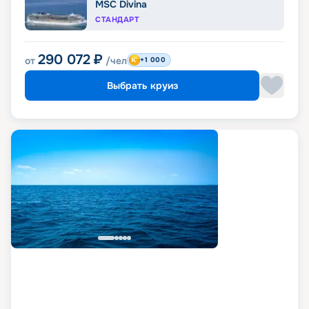
MSC Divina
СТАНДАРТ
290 072
₽
от
/чел
+1 000
Выбрать круиз