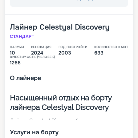
Лайнер
Celestyal Discovery
СТАНДАРТ
ПАЛУБЫ
РЕНОВАЦИЯ
ГОД ПОСТРОЙКИ
КОЛИЧЕСТВО КАЮТ
10
2024
2003
633
ВМЕСТИМОСТЬ (ЧЕЛОВЕК)
1266
О
лайнере
Насыщенный отдых на борту
лайнера Celestyal Discovery
Лайнер Celestyal Discovery был построен и
спущен на воду в 1996 году. С тех пор он прошел
Услуги на борту
реновацию в 2022 году и условия на его борту