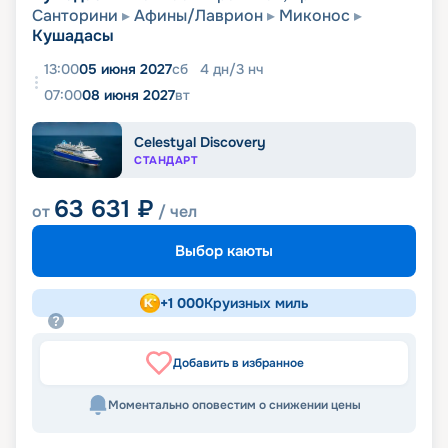
Санторини
Афины/Лаврион
Миконос
Кушадасы
13:00
05 июня 2027
сб
4
дн
/
3
нч
07:00
08 июня 2027
вт
Celestyal Discovery
СТАНДАРТ
63 631
₽
от
/ чел
Выбор каюты
+
1 000
Круизных миль
Добавить в избранное
Моментально оповестим о снижении цены