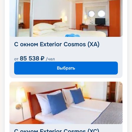
С окном Exterior Cosmos (XA)
85 538
₽
от
/чел
Выбрать
С окном Exterior Cosmos (XC)