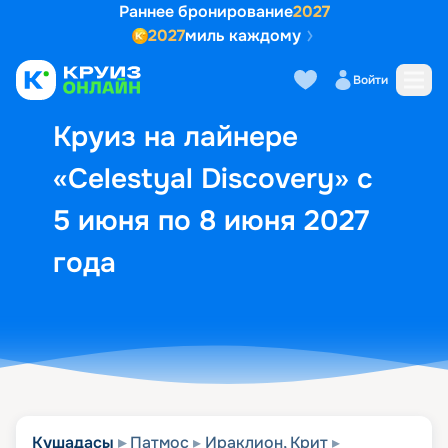
Раннее бронирование
2027
2027
миль каждому
Описание
Выбор кают
Маршрут и экск
Войти
Круиз на лайнере
«Celestyal Discovery» с
5 июня по 8 июня 2027
года
Кушадасы
Патмос
Ираклион, Крит