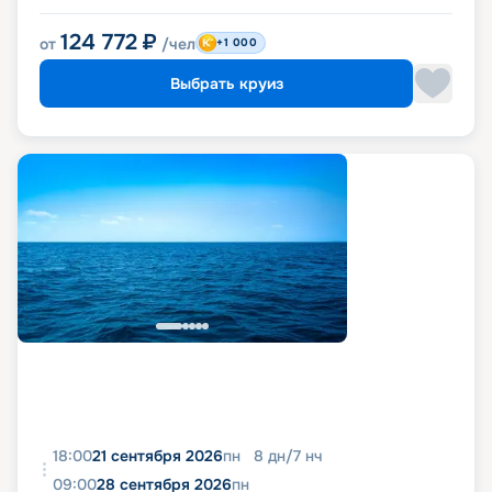
124 772
₽
от
/чел
+1 000
Выбрать круиз
18:00
21 сентября 2026
пн
8
дн
/
7
нч
09:00
28 сентября 2026
пн