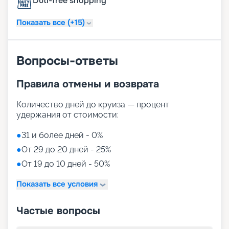
Duti-free shopping
Подробное описание маршрутов, фото лайнера,
расписание круизов и цены на сезон 2026 - 2027
Показать все (+15)
доступны на нашем сайте. Купить путешествие в
компании «Круиз.онлайн» можно не выходя из
дома.
Вопросы-ответы
Правила отмены и возврата
Количество дней до круиза — процент
удержания от стоимости:
●
31 и более дней - 0%
●
От 29 до 20 дней - 25%
●
От 19 до 10 дней - 50%
Показать все условия
Частые вопросы