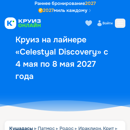
Раннее бронирование
2027
2027
миль каждому
Описание
Выбор кают
Маршрут и экск
Войти
Круиз на лайнере
«Celestyal Discovery» с
4 мая по 8 мая 2027
года
Кушадасы
Патмос
Родос
Ираклион, Крит