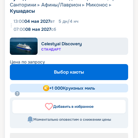
Санторини
Афины/Лаврион
Миконос
Кушадасы
13:00
04 мая 2027
вт
5
дн
/
4
нч
07:00
08 мая 2027
сб
Celestyal Discovery
СТАНДАРТ
Цена по запросу
Выбор каюты
+
1 000
Круизных миль
Добавить в избранное
Моментально оповестим о снижении цены