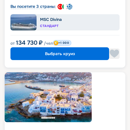
Вы посетите 3 страны:
MSC Divina
СТАНДАРТ
134 730
₽
от
/чел
+1 000
Выбрать круиз