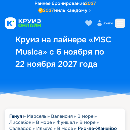
Раннее бронирование
2027
2027
миль каждому
Описание
Выбор кают
Маршрут и экск
Войти
Круиз на лайнере «MSC
Musica» с 6 ноября по
22 ноября 2027 года
Генуя
Марсель
Валенсия
В море
Лиссабон
В море
Фуншал
В море
Салвадор
Ильеус
В море
Рио-де-Жанейро