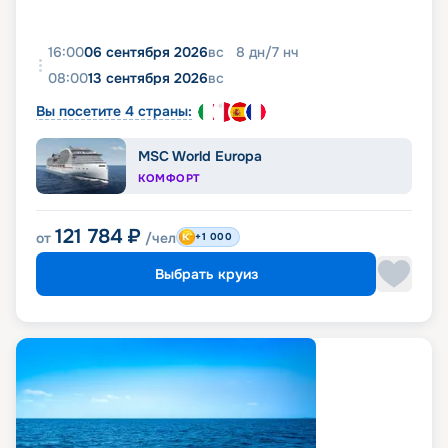
16:00
06 сентября 2026
вс
8
дн
/
7
нч
08:00
13 сентября 2026
вс
Вы посетите 4 страны:
MSC World Europa
КОМФОРТ
121 784
₽
от
/чел
+1 000
Выбрать круиз