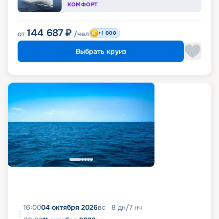
КОМФОРТ
144 687
₽
от
/чел
+1 000
Выбрать круиз
16:00
04 октября 2026
вс
8
дн
/
7
нч