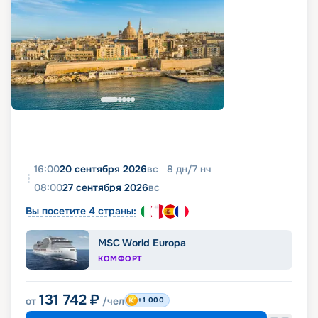
16:00
20 сентября 2026
вс
8
дн
/
7
нч
08:00
27 сентября 2026
вс
Вы посетите 4 страны:
MSC World Europa
КОМФОРТ
131 742
₽
от
/чел
+1 000