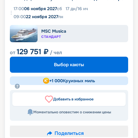
17:00
06 ноября 2027
сб
17
дн
/
16
нч
09:00
22 ноября 2027
пн
MSC Musica
СТАНДАРТ
129 751
₽
от
/ чел
Выбор каюты
+
1 000
Круизных миль
Добавить в избранное
Моментально оповестим о снижении цены
Поделиться