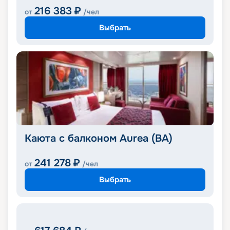
216 383
₽
от
/чел
Выбрать
Каюта с балконом Aurea (BA)
241 278
₽
от
/чел
Выбрать