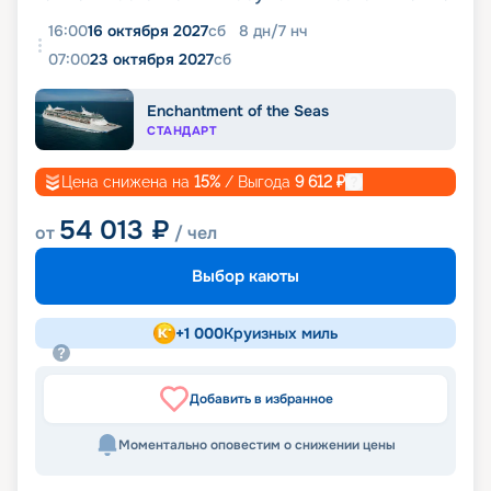
16:00
16 октября 2027
сб
8
дн
/
7
нч
07:00
23 октября 2027
сб
Enchantment of the Seas
СТАНДАРТ
Цена снижена на
15
%
/ Выгода
9 612
₽
54 013
₽
от
/ чел
Выбор каюты
+
1 000
Круизных миль
Добавить в избранное
Моментально оповестим о снижении цены