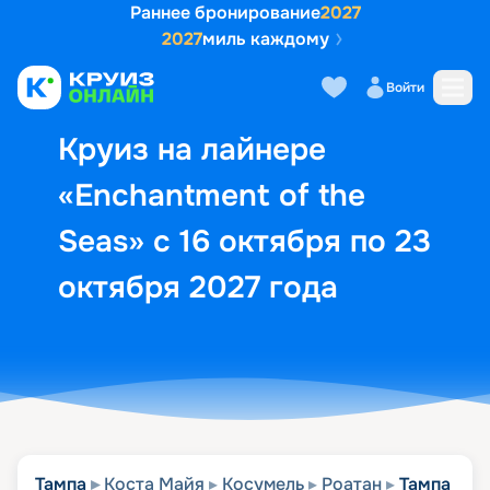
Раннее бронирование
2027
2027
миль каждому
Описание
Выбор кают
Маршрут и экск
Войти
Круиз на лайнере
«Enchantment of the
Seas» с 16 октября по 23
октября 2027 года
Тампа
Коста Майя
Косумель
Роатан
Тампа