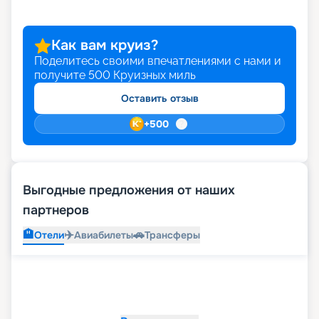
что благодаря возможностям раннего
бронирования вы можете сделать свой отпуск
еще более ярким и выгодным. Выбирайте и
Как вам круиз?
оформляйте путевку своей мечты онлайн на
Поделитесь своими впечатлениями с нами и
нашем сайте.
получите
500
Круизных миль
Оставить отзыв
+
500
Выгодные предложения от наших
партнеров
🏨
✈️
🚗
Отели
Авиабилеты
Трансферы