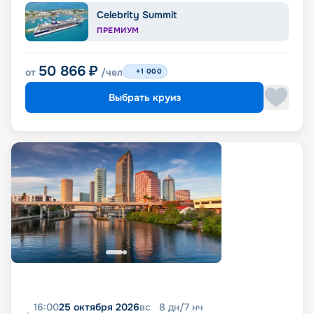
Celebrity Summit
ПРЕМИУМ
50 866
₽
от
/чел
+1 000
Выбрать круиз
16:00
25 октября 2026
вс
8
дн
/
7
нч