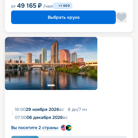
49 165
₽
от
/чел
+1 000
Выбрать круиз
16:00
29 ноября 2026
вс
8
дн
/
7
нч
07:00
06 декабря 2026
вс
Вы посетите 2 страны: