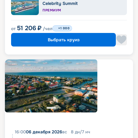
Celebrity Summit
ПРЕМИУМ
51 206
₽
от
/чел
+1 000
Выбрать круиз
16:00
06 декабря 2026
вс
8
дн
/
7
нч