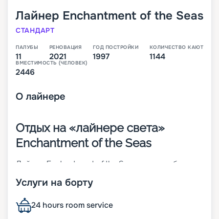
Лайнер
Enchantment of the Seas
СТАНДАРТ
ПАЛУБЫ
РЕНОВАЦИЯ
ГОД ПОСТРОЙКИ
КОЛИЧЕСТВО КАЮТ
11
2021
1997
1144
ВМЕСТИМОСТЬ (ЧЕЛОВЕК)
2446
О
лайнере
Отдых на «лайнере света»
Enchantment of the Seas
Лайнер Enchantment of the Seas – 11-палубное
судно средних размеров, которое относится к
Услуги на борту
классу Vision. Корабль был построен еще в 1997
году и в 2017-м перенес реновацию. Интересный
факт, что более половины поверхностей на
24 hours room service
судне – прозрачные. К ним относят