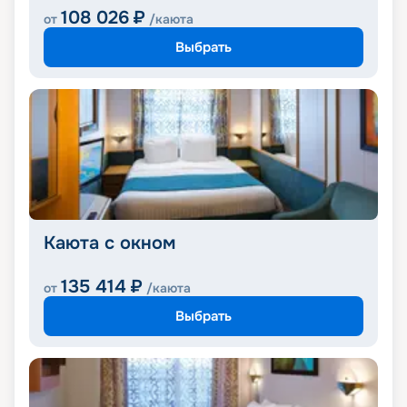
108 026
₽
от
/каюта
Выбрать
Каюта с окном
135 414
₽
от
/каюта
Выбрать