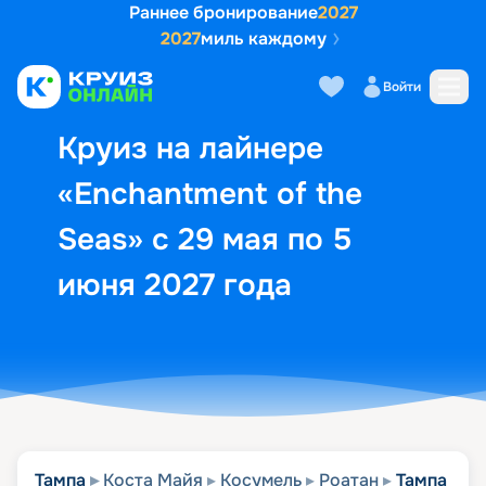
Раннее бронирование
2027
2027
миль каждому
Описание
Выбор кают
Маршрут и экск
Войти
Круиз на лайнере
«Enchantment of the
Seas» с 29 мая по 5
июня 2027 года
Тампа
Коста Майя
Косумель
Роатан
Тампа