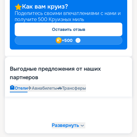
еще более ярким и выгодным. Выбирайте и
Как вам круиз?
оформляйте путевку своей мечты онлайн на
Поделитесь своими впечатлениями с нами и
нашем сайте.
получите
500
Круизных миль
Оставить отзыв
+
500
Выгодные предложения от наших
партнеров
🏨
✈️
🚗
Отели
Авиабилеты
Трансферы
Развернуть