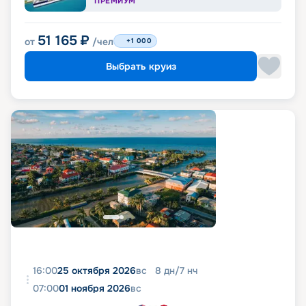
ПРЕМИУМ
51 165
₽
от
/чел
+1 000
Выбрать круиз
16:00
25 октября 2026
вс
8
дн
/
7
нч
07:00
01 ноября 2026
вс