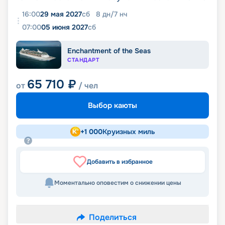
16:00
29 мая 2027
сб
8
дн
/
7
нч
07:00
05 июня 2027
сб
Enchantment of the Seas
СТАНДАРТ
65 710
₽
от
/ чел
Выбор каюты
+
1 000
Круизных миль
Добавить в избранное
Моментально оповестим о снижении цены
Поделиться