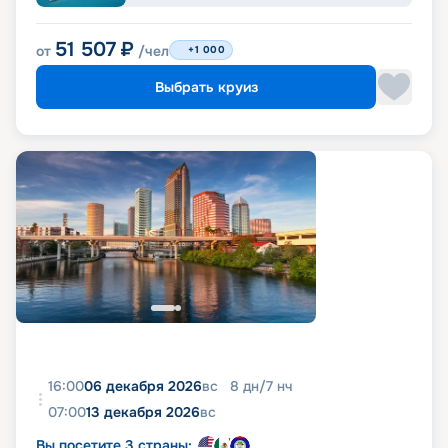
51 507
₽
от
/чел
+1 000
Выбрать круиз
16:00
06 декабря 2026
вс
8
дн
/
7
нч
07:00
13 декабря 2026
вс
Вы посетите 3 страны: