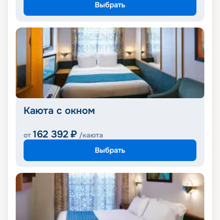
Выбрать
Каюта с окном
162 392
₽
от
/каюта
Выбрать