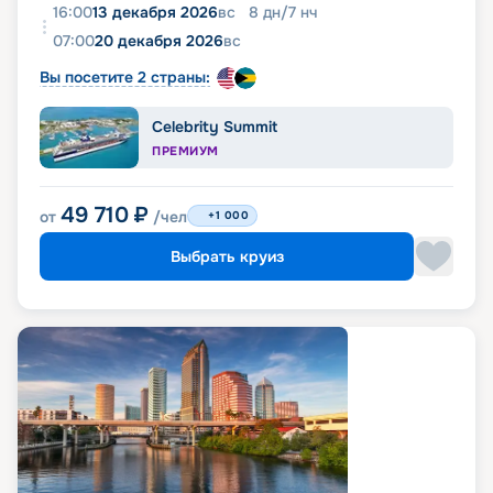
16:00
13 декабря 2026
вс
8
дн
/
7
нч
07:00
20 декабря 2026
вс
Вы посетите 2 страны:
Celebrity Summit
ПРЕМИУМ
49 710
₽
от
/чел
+1 000
Выбрать круиз