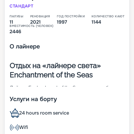
СТАНДАРТ
ПАЛУБЫ
РЕНОВАЦИЯ
ГОД ПОСТРОЙКИ
КОЛИЧЕСТВО КАЮТ
11
2021
1997
1144
ВМЕСТИМОСТЬ (ЧЕЛОВЕК)
2446
О
лайнере
Отдых на «лайнере света»
Enchantment of the Seas
Лайнер Enchantment of the Seas – 11-палубное
судно средних размеров, которое относится к
Услуги на борту
классу Vision. Корабль был построен еще в 1997
году и в 2017-м перенес реновацию. Интересный
факт, что более половины поверхностей на
24 hours room service
судне – прозрачные. К ним относят
иллюминаторы в человеческий рост, «световые
Wifi
фонари», витражи и стеклянные навесы. За