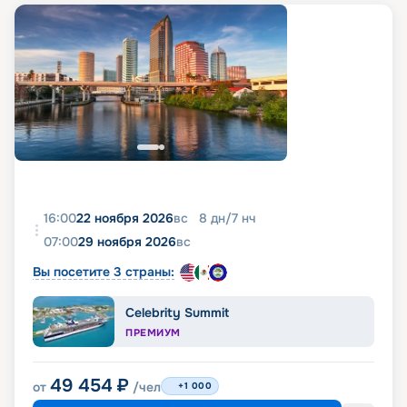
16:00
22 ноября 2026
вс
8
дн
/
7
нч
07:00
29 ноября 2026
вс
Вы посетите 3 страны:
Celebrity Summit
ПРЕМИУМ
49 454
₽
от
/чел
+1 000